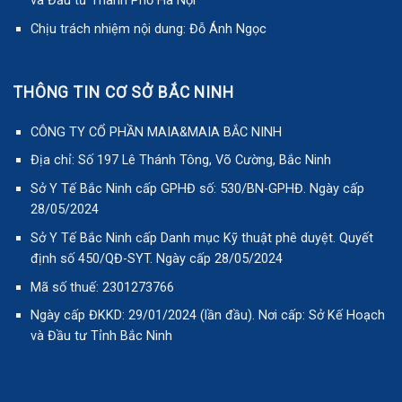
và Đầu tư Thành Phố Hà Nội
Chịu trách nhiệm nội dung: Đỗ Ánh Ngọc
THÔNG TIN CƠ SỞ BẮC NINH
CÔNG TY CỔ PHẦN MAIA&MAIA BẮC NINH
Địa chỉ: Số 197 Lê Thánh Tông, Võ Cường, Bắc Ninh
Sở Y Tế Bắc Ninh cấp GPHĐ số: 530/BN-GPHĐ. Ngày cấp
28/05/2024
Sở Y Tế Bắc Ninh cấp Danh mục Kỹ thuật phê duyệt. Quyết
định số 450/QĐ-SYT. Ngày cấp 28/05/2024
Mã số thuế: 2301273766
Ngày cấp ĐKKD: 29/01/2024 (lần đầu). Nơi cấp: Sở Kế Hoạch
và Đầu tư Tỉnh Bắc Ninh