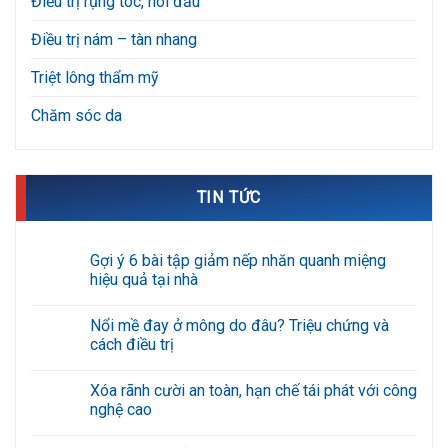
Điều trị rụng tóc, hói đầu
Điều trị nám – tàn nhang
Triệt lông thẩm mỹ
Chăm sóc da
TIN TỨC
Gợi ý 6 bài tập giảm nếp nhăn quanh miệng
hiệu quả tại nhà
Không
có
Nổi mề đay ở mông do đâu? Triệu chứng và
bình
luận
cách điều trị
ở
Gợi
Không
ý
có
Xóa rãnh cười an toàn, hạn chế tái phát với công
6
bình
bài
luận
nghệ cao
tập
ở
giảm
Nổi
Không
nếp
mề
có