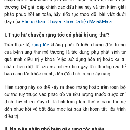
thường. Để giải đáp chính xác dấu hiệu này và tìm kiếm giải
pháp phục hồi an toàn, hãy tiếp tục theo dõi bài viết dưới
đây của
Phòng khám Chuyên khoa Da liễu Maia&Maia
.
I. Thực hư chuyện rụng tóc có phải bị ung thư?
Trên thực tế,
rụng tóc
không phải là triệu chứng đặc trưng
của bệnh ung thư mà thường là tác dụng phụ phát sinh từ
quá trình điều trị y khoa. Việc sử dụng hóa trị hoặc xạ trị
nhằm tiêu diệt tế bào ác tính vô tình gây tổn thương các tế
bào nang tóc khỏe mạnh, dẫn đến tình trạng gãy rụng.
Hiện tượng này có thể xảy ra theo mảng hoặc trên toàn bộ
cơ thể tùy thuộc vào phác đồ và liều lượng thuốc được chỉ
định. Tuy nhiên, đây chỉ là tình trạng tạm thời vì nang tóc sẽ
dần phục hồi và bắt đầu mọc lại sau khi hoàn tất liệu trình
điều trị.
II. Nguyên nhân phổ biến gây rụng tóc nhiều