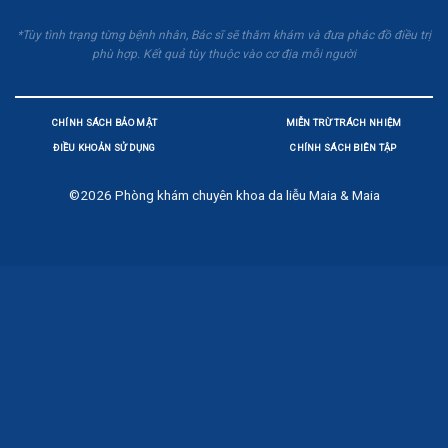
*Tùy tình trạng từng bệnh nhân, Bác sĩ sẽ thăm khám và đưa phác đồ điều trị
phù hợp. Kết quả tùy thuộc vào cơ địa mỗi người
CHÍNH SÁCH BẢO MẬT
MIỄN TRỪ TRÁCH NHIỆM
ĐIỀU KHOẢN SỬ DỤNG
CHÍNH SÁCH BIÊN TẬP
©2026
Phòng khám chuyên khoa da liễu Maia & Maia