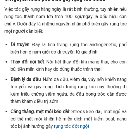
Việc tóc gãy rụng hàng ngày là rất bình thường, tuy nhiên nếu
rụng tóc thành nắm lớn trên 100 sợi/ngày là dấu hiệu cần
chú ý. Dưới đây là những nguyên nhân phổ biến gây rụng tóc
mọi người cần biết:
Di truyền
: Đây là tình trạng rụng tóc androgenetic, phổ
biến hơn ở nam giới do di truyền từ gia đình
Thay đổi nội tiết
: Nội tiết thay đổi khi mang thai, cho con
bú, tiền mãn kinh hay do dùng thuốc tránh thai
Bệnh lý da đầu
: Nấm da đầu, viêm da, vảy nến khiến nang
tóc yếu và gãy rụng. Tình trạng rụng tóc này thường đi
kèm triệu chứng viêm ngứa, da đầu bong tróc cần được
thăm khám điều trị sớm
Căng thẳng, mệt mỏi kéo dài
: Stress kéo dài, mất ngủ và
cơ thể mệt mỏi khiến hệ miễn dịch mất kiểm soát, nang
tóc bị ảnh hưởng gây
rụng tóc đột ngột