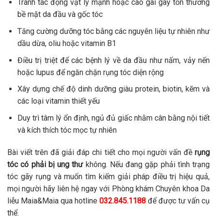
Tránh tác động vật lý mạnh hoặc cào gãi gây tổn thương
bề mặt da đầu và gốc tóc
Tăng cường dưỡng tóc bằng các nguyên liệu tự nhiên như
dầu dừa, oliu hoặc vitamin B1
Điều trị triệt để các bệnh lý về da đầu như nấm, vảy nến
hoặc lupus để ngăn chặn rụng tóc diện rộng
Xây dựng chế độ dinh dưỡng giàu protein, biotin, kẽm và
các loại vitamin thiết yếu
Duy trì tâm lý ổn định, ngủ đủ giấc nhằm cân bằng nội tiết
và kích thích tóc mọc tự nhiên
Bài viết trên đã giải đáp chi tiết cho mọi người vấn đề
rụng
tóc có phải bị ung thư
không. Nếu đang gặp phải tình trạng
tóc gãy rụng và muốn tìm kiếm giải pháp điều trị hiệu quả,
mọi người hãy liên hệ ngay với Phòng khám Chuyên khoa Da
liễu Maia&Maia qua hotline
032.845.1188
để được tư vấn cụ
thể.