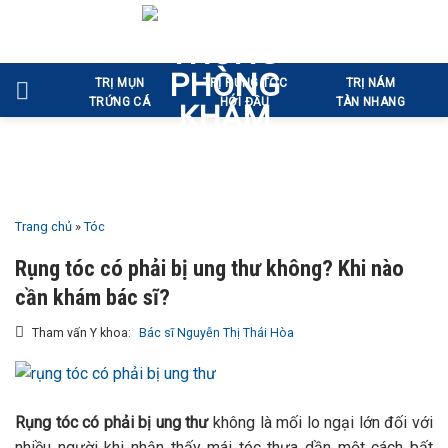
Bỏ
qua
nội
TRỊ MỤN
TRỊ RỤNG TÓC
TRỊ NÁM
dung
TRỨNG CÁ
HÓI ĐẦU
TÀN NHANG
Trang chủ
»
Tóc
Rụng tóc có phải bị ung thư không? Khi nào
cần khám bác sĩ?
Tham vấn Y khoa:
Bác sĩ Nguyễn Thị Thái Hòa
Rụng tóc có phải bị ung thư
không là mối lo ngại lớn đối với
nhiều người khi nhận thấy mái tóc thưa dần một cách bất