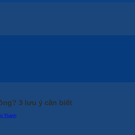
u ý cần biết
ến Thành