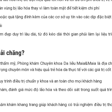
ân vùng bị lão hóa thay vì làm toàn mặt để tiết kiệm chi phí
 hoặc quà tặng đính kèm của các cơ sở uy tín vào các dịp đặc biệt
ãi
ẹp duy trì lâu dài, từ đó kéo dài thời gian phải làm lại liệu trì
hải chăng?
iễu thẩm mỹ, Phòng khám Chuyên khoa Da liễu Maia&Maia là địa c
ng chuyên môn và hiệu quả trẻ hóa da thực tế với các giá trị cốt l
trình điều trị chuẩn y khoa và an toàn cho mọi khách hàng
 khám, đánh giá mức độ lão hóa và theo dõi sát trong suốt quá trì
ăm khám khang trang giúp khách hàng có trải nghiệm điều trị th