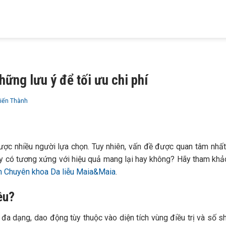
HIỆU
KHÁM BỆNH
TRỊ MỤN
TRỊ RỤNG TÓC
TRỊ NÁM
 MAIA
DA LIỄU
TRỨNG CÁ
HÓI ĐẦU
TÀN NHANG
hững lưu ý để tối ưu chi phí
Tiến Thành
ợc nhiều người lựa chọn. Tuy nhiên, vấn đề được quan tâm nhất
ày có tương xứng với hiệu quả mang lại hay không? Hãy tham kh
 Chuyên khoa Da liễu Maia&Maia
.
êu?
 đa dạng, dao động tùy thuộc vào diện tích vùng điều trị và số s