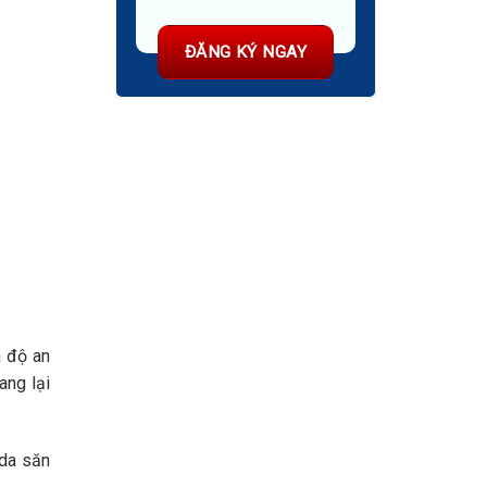
à độ an
ang lại
 da săn