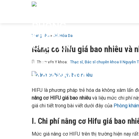
Bỏ
GIỚI T
qua
MAIA &
nội
dung
Trang chủ
»
Trẻ Hóa Da
Nâng cơ Hifu giá bao nhiêu và n
Tham vấn Y khoa:
Thạc sĩ, Bác sĩ chuyên khoa II Nguyễn 
HIFU là phương pháp trẻ hóa da không xâm lấn đư
nâng cơ HIFU giá bao nhiêu
và liệu mức chi phí n
giá chi tiết trong bài viết dưới đây của
Phòng khám
I. Chi phí nâng cơ Hifu giá bao nhi
Mức giá nâng cơ HIFU trên thị trường hiện nay rất