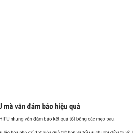
FU mà vẫn đảm bảo hiệu quả
ơ HIFU nhưng vẫn đảm bảo kết quả tốt bằng các mẹo sau:
lão hóa nhẹ để đạt hiệu quả tốt hơn và tối ưu chi phí điều trị về l