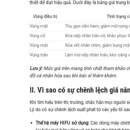
thiết để đạt hiệu quả. Dưới đây là bảng giá trung 
Vùng điều trị
Tình trạng c
Vùng mặt
Thu gọn viền hàm, giảm mỡ nọng
Vùng cổ
Xóa nếp nhăn hằn cổ, khắc phục tì
Vùng mắt
Xóa vết chân chim, giảm bọng mắ
Vùng trán
Làm mờ nếp nhăn trán, kéo căng v
Lưu ý:
Mức giá trên mang tính chất tham khảo chun
đồ cá nhân hóa sau khi bác sĩ thăm khám.
II. Vì sao có sự chênh lệch giá nâ
Khi tìm hiểu trên thị trường, chắc hẳn mọi người s
Lý do có sự chênh lệch xuất phát từ các yếu tố sau
Thế hệ máy HIFU sử dụng:
Các dòng máy chính