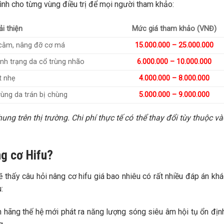
bình cho từng vùng điều trị để mọi người tham khảo:
ải thiện
Mức giá tham khảo (VNĐ)
 cằm, nâng đỡ cơ má
15.000.000 – 25.000.000
nh trạng da cổ trùng nhão
6.000.000 – 10.000.000
t nhẹ
4.000.000 – 8.000.000
ùng da trán bị chùng
5.000.000 – 9.000.000
g trên thị trường. Chi phí thực tế có thể thay đổi tùy thuộc v
ng cơ Hifu?
ẽ thấy câu hỏi nâng cơ hifu giá bao nhiêu có rất nhiều đáp án khá
:
 hãng thế hệ mới phát ra năng lượng sóng siêu âm hội tụ ổn đị