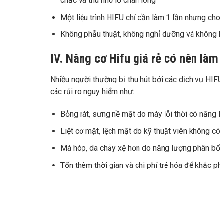
chắc và thu nhỏ lỗ chân lông
Một liệu trình HIFU chỉ cần làm 1 lần nhưng cho
Không phẫu thuật, không nghỉ dưỡng và không
IV. Nâng cơ Hifu giá rẻ có nên là
Nhiều người thường bị thu hút bởi các dịch vụ HIF
các rủi ro nguy hiểm như:
Bỏng rát, sưng nề mặt do máy lỗi thời có năng
Liệt cơ mặt, lệch mặt do kỹ thuật viên không có
Má hóp, da chảy xệ hơn do năng lượng phân bổ
Tốn thêm thời gian và chi phí trẻ hóa để khắc p