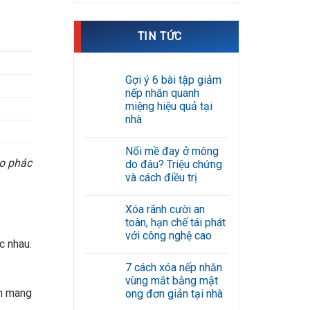
TIN TỨC
Gợi ý 6 bài tập giảm
nếp nhăn quanh
miệng hiệu quả tại
nhà
Không
có
Nổi mề đay ở mông
bình
ào phác
luận
do đâu? Triệu chứng
ở
và cách điều trị
Gợi
ý
Không
6
có
bài
Xóa rãnh cười an
bình
tập
luận
toàn, hạn chế tái phát
giảm
ở
nếp
với công nghệ cao
Nổi
c nhau.
nhăn
mề
Không
quanh
đay
có
miệng
ở
7 cách xóa nếp nhăn
bình
hiệu
mông
luận
quả
vùng mắt bằng mật
do
ở
tại
nh mang
đâu?
ong đơn giản tại nhà
Xóa
nhà
Triệu
rãnh
Không
chứng