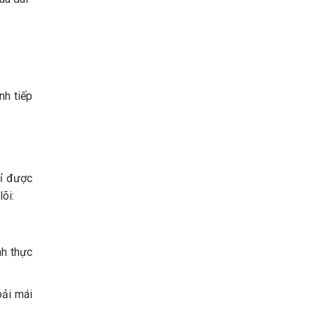
nh tiếp
hỉ được
õi:
nh thực
oải mái