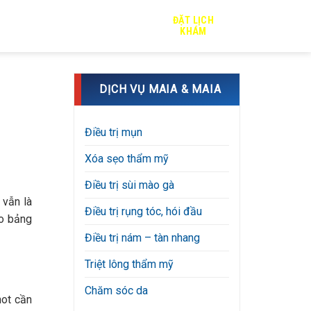
ĐẶT LỊCH
TRỊ SẸO
TIN TỨC
TUYỂN DỤNG
KHÁM
DỊCH VỤ MAIA & MAIA
Điều trị mụn
Xóa sẹo thẩm mỹ
Điều trị sùi mào gà
 vẫn là
Điều trị rụng tóc, hói đầu
ảo bảng
Điều trị nám – tàn nhang
Triệt lông thẩm mỹ
Chăm sóc da
hot cần