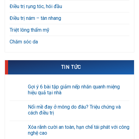
Điều trị rụng tóc, hói đầu
Điều trị nám – tàn nhang
Triệt lông thẩm mỹ
Chăm sóc da
TIN TỨC
Gợi ý 6 bài tập giảm nếp nhăn quanh miệng
hiệu quả tại nhà
Không
có
Nổi mề đay ở mông do đâu? Triệu chứng và
bình
luận
cách điều trị
ở
Gợi
Không
ý
có
Xóa rãnh cười an toàn, hạn chế tái phát với công
6
bình
bài
luận
nghệ cao
tập
ở