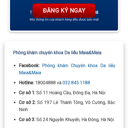
TƯ VẤN 24/7 HOTLINE:
032.845.1188
Mọi thông tin của khách hàng đều được bảo mật
Phòng khám chuyên khoa Da liễu Maia&Maia:
Facebook:
Phòng khám Chuyên khoa Da liễu
Maia&Maia
Hotline:
18004888 và
032.845.1188
Cơ sở 1:
Số 11 Hoàng Cầu, Đống Đa, Hà Nội
Cơ sở 2:
Số 197 Lê Thánh Tông, Võ Cường, Bắc
Ninh
Cơ sở 3:
Số 24 Nguyễn Khuyến, Hà Đông, Hà Nội