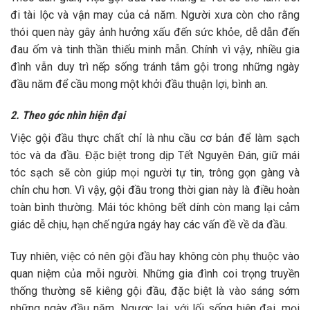
đi tài lộc và vận may của cả năm. Người xưa còn cho rằng
thói quen này gây ảnh hưởng xấu đến sức khỏe, dễ dẫn đến
đau ốm và tinh thần thiếu minh mẫn. Chính vì vậy, nhiều gia
đình vẫn duy trì nếp sống tránh tắm gội trong những ngày
đầu năm để cầu mong một khởi đầu thuận lợi, bình an.
2. Theo góc nhìn hiện đại
Việc gội đầu thực chất chỉ là nhu cầu cơ bản để làm sạch
tóc và da đầu. Đặc biệt trong dịp Tết Nguyên Đán, giữ mái
tóc sạch sẽ còn giúp mọi người tự tin, trông gọn gàng và
chỉn chu hơn. Vì vậy, gội đầu trong thời gian này là điều hoàn
toàn bình thường. Mái tóc không bết dính còn mang lại cảm
giác dễ chịu, hạn chế ngứa ngáy hay các vấn đề về da đầu.
Tuy nhiên, việc có nên gội đầu hay không còn phụ thuộc vào
quan niệm của mỗi người. Những gia đình coi trọng truyền
thống thường sẽ kiêng gội đầu, đặc biệt là vào sáng sớm
những ngày đầu năm. Ngược lại, với lối sống hiện đại, mọi