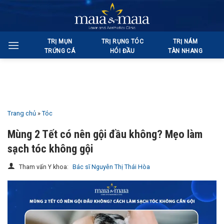
Bỏ
qua
nội
TRỊ MỤN
TRỊ RỤNG TÓC
TRỊ NÁM
dung
TRỨNG CÁ
HÓI ĐẦU
TÀN NHANG
Trang chủ
»
Tóc
Mùng 2 Tết có nên gội đầu không? Mẹo làm
sạch tóc không gội
Tham vấn Y khoa:
Bác sĩ Nguyễn Thị Thái Hòa