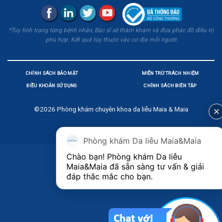
*Tùy tình trạng từng bệnh nhân, Bác sĩ sẽ thăm khám và đưa phác đồ điều trị
phù hợp. Kết quả tùy thuộc vào cơ địa mỗi người
CHÍNH SÁCH BẢO MẬT
MIỄN TRỪ TRÁCH NHIỆM
ĐIỀU KHOẢN SỬ DỤNG
CHÍNH SÁCH BIÊN TẬP
©2026
Phòng khám chuyên khoa da liễu Maia & Maia
Phòng khám Da liễu Maia&Maia
Chào bạn! Phòng khám Da liễu 
Maia&Maia đã sẵn sàng tư vấn & giải 
đáp thắc mắc cho bạn.