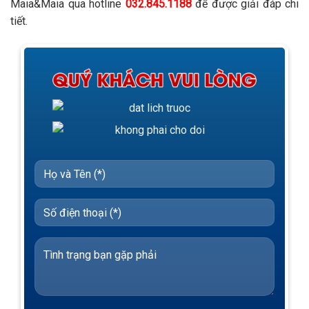
Maia&Maia qua hotline
032.845.1188
để được giải đáp chi
tiết.