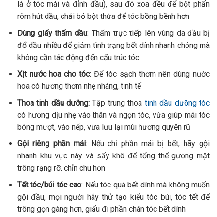
là ở tóc mái và đỉnh đầu), sau đó xoa đều để bột phấn
rôm hút dầu, chải bỏ bột thừa để tóc bồng bềnh hơn
Dùng giấy thấm dầu
:
Thấm trực tiếp lên vùng da đầu bị
đổ dầu nhiều để giảm tình trạng bết dính nhanh chóng mà
không cần tác động đến cấu trúc tóc
Xịt nước hoa cho tóc
: Để tóc sạch thơm nên dùng nước
hoa có hương thơm nhẹ nhàng, tinh tế
Thoa tinh dầu dưỡng:
Tập trung thoa
tinh dầu dưỡng tóc
có hương dịu nhẹ vào thân và ngọn tóc, vừa giúp mái tóc
bóng mượt, vào nếp, vừa lưu lại mùi hương quyến rũ
Gội riêng phần mái
:
Nếu chỉ phần mái bị bết, hãy gội
nhanh khu vực này và sấy khô để tổng thể gương mặt
trông rạng rỡ, chỉn chu hơn
Tết tóc/búi tóc cao
: Nếu tóc quá bết dính mà không muốn
gội đầu, mọi người hãy thử tạo kiểu tóc búi, tóc tết để
trông gọn gàng hơn, giấu đi phần chân tóc bết dính