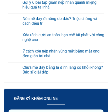
Gợi ý 6 bài tập giảm nếp nhăn quanh miệng
hiệu quả tại nhà
Không
có
Nổi mề đay ở mông do đâu? Triệu chứng và
bình
luận
cách điều trị
ở
Gợi
Không
ý
có
Xóa rãnh cười an toàn, hạn chế tái phát với công
6
bình
bài
luận
nghệ cao
tập
ở
giảm
Nổi
Không
nếp
mề
có
7 cách xóa nếp nhăn vùng mắt bằng mật ong
nhăn
đay
bình
quanh
ở
luận
đơn giản tại nhà
miệng
mông
ở
hiệu
do
Xóa
Không
quả
đâu?
rãnh
có
Chữa mề đay bằng lá đinh lăng có khỏi không?
tại
Triệu
cười
bình
nhà
chứng
an
luận
Bác sĩ giải đáp
và
toàn,
ở
cách
hạn
7
Không
điều
chế
cách
có
trị
tái
xóa
bình
phát
nếp
luận
với
nhăn
ở
công
vùng
Chữa
nghệ
mắt
mề
ĐĂNG KÝ KHÁM ONLINE
cao
bằng
đay
mật
bằng
ong
lá
đơn
đinh