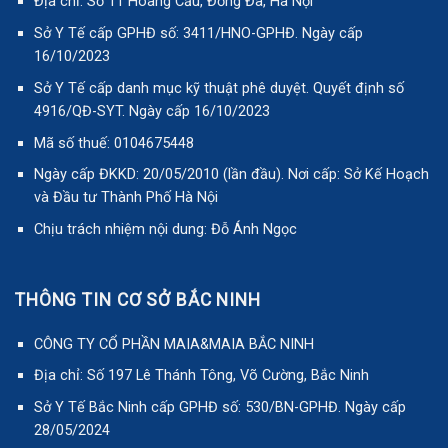
Địa chỉ: Số 11 Hoàng Cầu, Đống Đa, Hà Nội
Sở Y Tế cấp GPHĐ số: 3411/HNO-GPHĐ. Ngày cấp
16/10/2023
Sở Y Tế cấp danh mục kỹ thuật phê duyệt. Quyết định số
4916/QĐ-SYT. Ngày cấp 16/10/2023
Mã số thuế: 0104675448
Ngày cấp ĐKKD: 20/05/2010 (lần đầu). Nơi cấp: Sở Kế Hoạch
và Đầu tư Thành Phố Hà Nội
Chịu trách nhiệm nội dung: Đỗ Ánh Ngọc
THÔNG TIN CƠ SỞ BẮC NINH
CÔNG TY CỔ PHẦN MAIA&MAIA BẮC NINH
Địa chỉ: Số 197 Lê Thánh Tông, Võ Cường, Bắc Ninh
Sở Y Tế Bắc Ninh cấp GPHĐ số: 530/BN-GPHĐ. Ngày cấp
28/05/2024