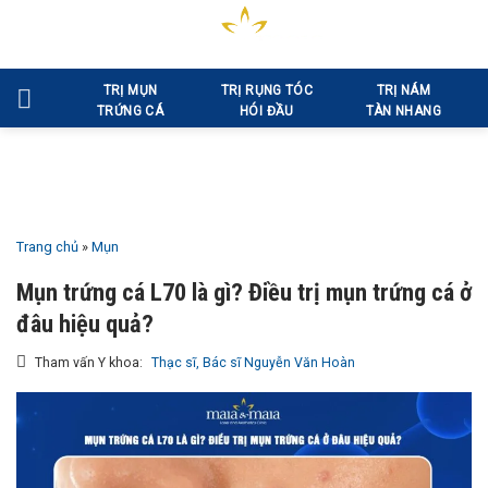
Bỏ
qua
nội
TRỊ MỤN
TRỊ RỤNG TÓC
TRỊ NÁM
dung
TRỨNG CÁ
HÓI ĐẦU
TÀN NHANG
Trang chủ
»
Mụn
Mụn trứng cá L70 là gì? Điều trị mụn trứng cá ở
đâu hiệu quả?
Tham vấn Y khoa:
Thạc sĩ, Bác sĩ Nguyễn Văn Hoàn