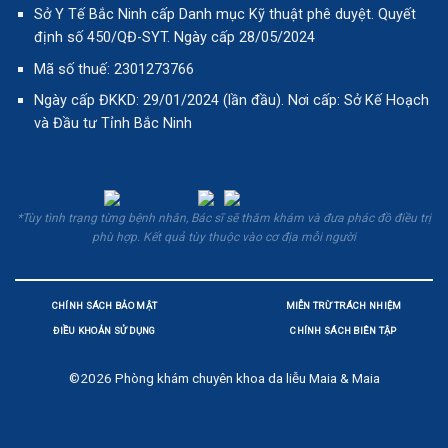
Sở Y Tế Bắc Ninh cấp Danh mục Kỹ thuật phê duyệt. Quyết
định số 450/QĐ-SYT. Ngày cấp 28/05/2024
Mã số thuế: 2301273766
Ngày cấp ĐKKD: 29/01/2024 (lần đầu). Nơi cấp: Sở Kế Hoạch
và Đầu tư Tỉnh Bắc Ninh
*Tùy tình trạng từng bệnh nhân, Bác sĩ sẽ thăm khám và đưa phác đồ điều trị
phù hợp. Kết quả tùy thuộc vào cơ địa mỗi người
CHÍNH SÁCH BẢO MẬT
MIỄN TRỪ TRÁCH NHIỆM
ĐIỀU KHOẢN SỬ DỤNG
CHÍNH SÁCH BIÊN TẬP
©2026
Phòng khám chuyên khoa da liễu Maia & Maia