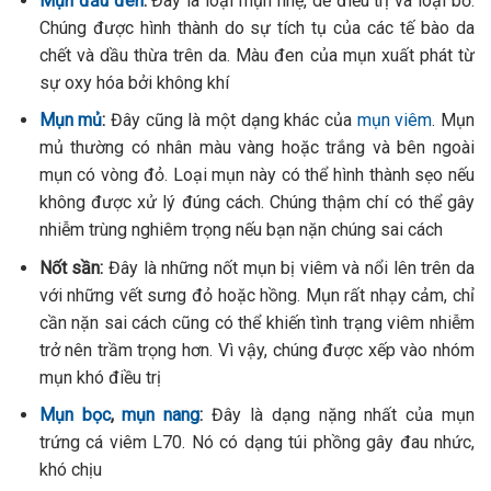
Mụn đầu đen
:
Đây là loại mụn nhẹ, dễ điều trị và loại bỏ.
Chúng được hình thành do sự tích tụ của các tế bào da
chết và dầu thừa trên da. Màu đen của mụn xuất phát từ
sự oxy hóa bởi không khí
Mụn mủ
:
Đây cũng là một dạng khác của
mụn viêm
. Mụn
mủ thường có nhân màu vàng hoặc trắng và bên ngoài
mụn có vòng đỏ. Loại mụn này có thể hình thành sẹo nếu
không được xử lý đúng cách. Chúng thậm chí có thể gây
nhiễm trùng nghiêm trọng nếu bạn nặn chúng sai cách
Nốt sần:
Đây là những nốt mụn bị viêm và nổi lên trên da
với những vết sưng đỏ hoặc hồng. Mụn rất nhạy cảm, chỉ
cần nặn sai cách cũng có thể khiến tình trạng viêm nhiễm
trở nên trầm trọng hơn. Vì vậy, chúng được xếp vào nhóm
mụn khó điều trị
Mụn bọc
,
mụn nang
:
Đây là dạng nặng nhất của mụn
trứng cá viêm L70. Nó có dạng túi phồng gây đau nhức,
khó chịu