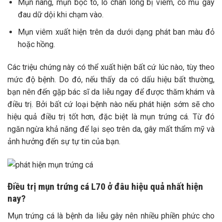
Mụn nang, mụn bọc to, lỗ chân lông bị viêm, có mủ gây
đau dữ dội khi chạm vào.
Mụn viêm xuất hiện trên da dưới dạng phát ban màu đỏ
hoặc hồng.
Các triệu chứng này có thể xuất hiện bất cứ lúc nào, tùy theo
mức độ bệnh. Do đó, nếu thấy da có dấu hiệu bất thường,
bạn nên đến gặp bác sĩ da liễu ngay để được thăm khám và
điều trị. Bởi bất cứ loại bệnh nào nếu phát hiện sớm sẽ cho
hiệu quả điều trị tốt hơn, đặc biệt là mụn trứng cá. Từ đó
ngăn ngừa khả năng để lại sẹo trên da, gây mất thẩm mỹ và
ảnh hưởng đến sự tự tin của bạn.
Điều trị mụn trứng cá L70 ở đâu hiệu quả nhất hiện
nay?
Mụn trứng cá là bệnh da liễu gây nên nhiều phiền phức cho