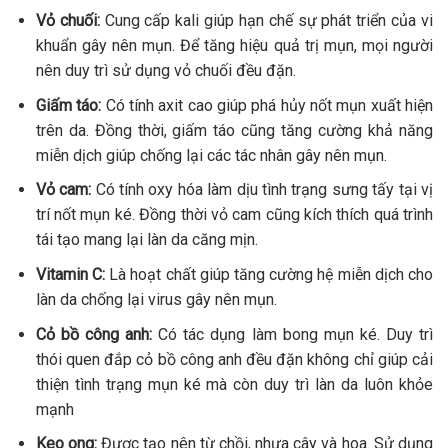
Vỏ chuối:
Cung cấp kali giúp hạn chế sự phát triển của vi
khuẩn gây nên mụn. Để tăng hiệu quả trị mụn, mọi người
nên duy trì sử dụng vỏ chuối đều đặn.
Giấm táo:
Có tính axit cao giúp phá hủy nốt mụn xuất hiện
trên da. Đồng thời, giấm táo cũng tăng cường khả năng
miễn dịch giúp chống lại các tác nhân gây nên mụn.
Vỏ cam:
Có tính oxy hóa làm dịu tình trạng sưng tấy tại vị
trí nốt mụn ké. Đồng thời vỏ cam cũng kích thích quá trình
tái tạo mang lại làn da căng mịn.
Vitamin C:
Là hoạt chất giúp tăng cường hệ miễn dịch cho
làn da chống lại virus gây nên mụn.
Cỏ bồ công anh:
Có tác dụng làm bong mụn ké. Duy trì
thói quen đắp cỏ bồ công anh đều đặn không chỉ giúp cải
thiện tình trạng mụn ké mà còn duy trì làn da luôn khỏe
mạnh
Keo ong:
Được tạo nên từ chồi, nhựa cây và hoa. Sử dụng