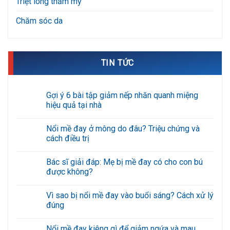
Triệt lông thẩm mỹ
Chăm sóc da
TIN TỨC
Gợi ý 6 bài tập giảm nếp nhăn quanh miệng
hiệu quả tại nhà
Không
có
Nổi mề đay ở mông do đâu? Triệu chứng và
bình
luận
cách điều trị
ở
Gợi
Không
ý
có
Bác sĩ giải đáp: Mẹ bị mề đay có cho con bú
6
bình
bài
luận
được không?
tập
ở
giảm
Nổi
Không
nếp
mề
có
Vì sao bị nổi mề đay vào buổi sáng? Cách xử lý
nhăn
đay
bình
quanh
ở
luận
đúng
miệng
mông
ở
hiệu
do
Bác
Không
quả
đâu?
sĩ
có
Nổi mề đay kiêng gì để giảm ngứa và mau
tại
Triệu
giải
bình