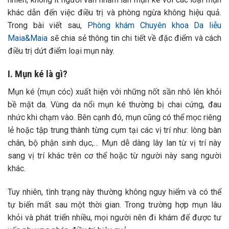
khác dẫn đến việc điều trị và phòng ngừa không hiệu quả.
Trong bài viết sau,
Phòng khám Chuyên khoa Da liễu
Maia&Maia
sẽ chia sẻ thông tin chi tiết về đặc điểm và cách
điều trị dứt điểm loại mụn này.
I. Mụn ké là gì?
Mụn ké (mụn cóc) xuất hiện với những nốt sần nhô lên khỏi
bề mặt da. Vùng da nổi mụn ké thường bị chai cứng, đau
nhức khi chạm vào. Bên cạnh đó, mụn cũng có thể mọc riêng
lẻ hoặc tập trung thành từng cụm tại các vị trí như: lòng bàn
chân, bộ phận sinh dục,… Mụn dễ dàng lây lan từ vị trí này
sang vị trí khác trên cơ thể hoặc từ người này sang người
khác.
Tuy nhiên, tình trạng này thường không nguy hiểm và có thể
tự biến mất sau một thời gian. Trong trường hợp mụn lâu
khỏi và phát triển nhiều, mọi người nên đi khám để được tư