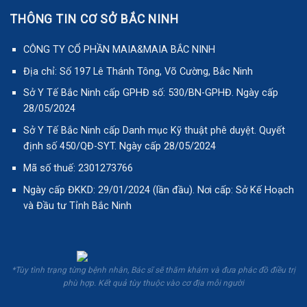
THÔNG TIN CƠ SỞ BẮC NINH
CÔNG TY CỔ PHẦN MAIA&MAIA BẮC NINH
Địa chỉ: Số 197 Lê Thánh Tông, Võ Cường, Bắc Ninh
Sở Y Tế Bắc Ninh cấp GPHĐ số: 530/BN-GPHĐ. Ngày cấp
28/05/2024
Sở Y Tế Bắc Ninh cấp Danh mục Kỹ thuật phê duyệt. Quyết
định số 450/QĐ-SYT. Ngày cấp 28/05/2024
Mã số thuế: 2301273766
Ngày cấp ĐKKD: 29/01/2024 (lần đầu). Nơi cấp: Sở Kế Hoạch
và Đầu tư Tỉnh Bắc Ninh
*Tùy tình trạng từng bệnh nhân, Bác sĩ sẽ thăm khám và đưa phác đồ điều trị
phù hợp. Kết quả tùy thuộc vào cơ địa mỗi người