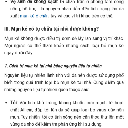
Vệ sinh da không sạch:
Đi chân trần ở phòng tắm công
cộng, hồ bơi,… là nguyên nhân dẫn đến tình trạng làn da
xuất
mụn ké ở chân
, tay và các vị trí khác trên cơ thể.
III. Mụn ké có tự chữa tại nhà được không?
Mụn ké không được điều trị sớm sẽ lây lan sang vị trí khác.
Mọi người có thể tham khảo những cách loại bỏ mụn ké
ngay dưới đây:
1, Cách trị mụn ké tại nhà bằng nguyên liệu tự nhiên
Nguyên liệu tự nhiên lành tính với da nên được sử dụng phổ
biến trong quá trình loại bỏ mụn ké tại nhà. Cùng điểm qua
những nguyên liệu tự nhiên quen thuộc sau:
Tỏi:
Với tính khử trùng, kháng khuẩn cực mạnh từ hoạt
chất Allicin, đắp tỏi lên da sẽ giúp loại bỏ virus gây nên
mụn. Tuy nhiên, tỏi có tính nóng nên cần thoa thử lên một
vùng da nhỏ để kiểm tra phản ứng khi sử dụng.