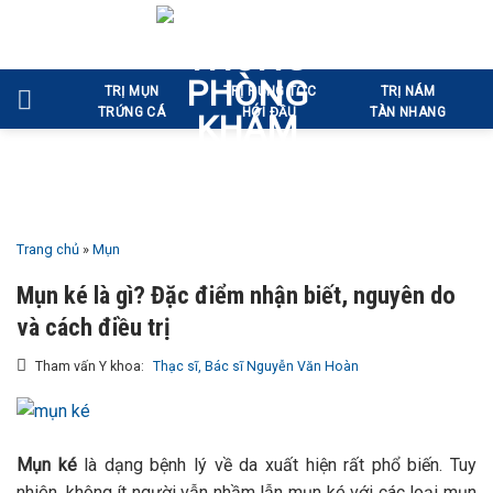
Bỏ
qua
nội
TRỊ MỤN
TRỊ RỤNG TÓC
TRỊ NÁM
dung
TRỨNG CÁ
HÓI ĐẦU
TÀN NHANG
Trang chủ
»
Mụn
Mụn ké là gì? Đặc điểm nhận biết, nguyên do
và cách điều trị
Tham vấn Y khoa:
Thạc sĩ, Bác sĩ Nguyễn Văn Hoàn
Mụn ké
là dạng bệnh lý về da xuất hiện rất phổ biến. Tuy
nhiên, không ít người vẫn nhầm lẫn mụn ké với các loại mụn