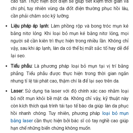
cao tần. Thực hiện đốt điện sẽ giúp tiết kiệm thời gian và
chi phí, tuy nhiên vùng da đốt điện thường phục hồi lâu,
cần phải chăm sóc kỹ lưỡng.
Liệu pháp áp lạnh:
Làm phồng rộp và bong tróc mụn ké
bằng nitơ lỏng. Khi loại bỏ mụn ké bằng ni
tơ lỏng, mọi
người sẽ cần kiên trì thực hiện trong nhiều lần. Không chỉ
vậy, sau khi áp lạnh, làn da có thể bị mất sắc tố hay dễ để
lại sẹo.
Tiểu phẫu:
Là phương pháp loại bỏ mụn tại vị trí bằng
phẳng. Tiểu phẫu được thực hiện trong thời gian ngắn
nhưng tỉ lệ tái phát cao, thậm chí là để lại sẹo trên da.
Laser:
Sử dụng tia laser với độ chính xác cao nhằm loại
bỏ nốt mụn khỏi bề mặt da. Không chỉ vậy, kỹ thuật này
còn kích thích quá trình tái tạo tế bào da giúp làn da phục
hồi nhanh chóng. Tuy nhiên, phương pháp
loại bỏ mụn
bằng laser
cần thực hiện bởi bác sĩ có tay nghề cao giúp
hạn chế những biến chứng không muốn.