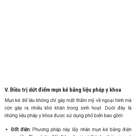
TƯ VẤN 24/7 HOTLINE:
032.845.1188
Mọi thông tin của khách hàng đều được bảo mật
V. Điều trị dứt điểm mụn ké bằng liệu pháp y khoa
Mụn ké để lâu không chỉ gây mất thẩm mỹ về ngoại hình mà
còn gây ra nhiều khó khăn trong sinh hoạt. Dưới đây là
những liệu pháp y khoa được sử dụng phổ biến bao gồm:
Đốt điện:
Phương pháp này lấy nhân mụn ké bằng điện