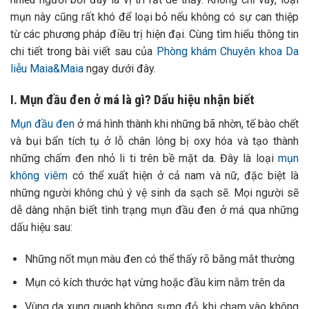
mụn này cũng rất khó để loại bỏ nếu không có sự can thiệp
từ các phương pháp điều trị hiện đại. Cùng tìm hiểu thông tin
chi tiết trong bài viết sau của
Phòng khám Chuyên khoa Da
liễu Maia&Maia
ngay dưới đây.
I. Mụn đầu đen ở má là gì? Dấu hiệu nhận biết
Mụn đầu đen
ở má hình thành khi những bã nhờn,
tế bào chết
và bụi bẩn tích tụ ở lỗ chân lông bị oxy hóa và tạo thành
những chấm đen nhỏ li ti trên bề mặt da. Đây là loại
mụn
không viêm
có thể xuất hiện ở cả nam và nữ, đặc biệt là
những người không chú ý vệ sinh da sạch sẽ. Mọi người sẽ
dễ dàng nhận biết tình trạng mụn đầu đen ở má qua những
dấu hiệu sau:
Những nốt mụn màu đen có thể thấy rõ bằng mắt thường
Mụn có kích thước hạt vừng hoặc đầu kim nằm trên da
Vùng da xung quanh không sưng đỏ, khi chạm vào không