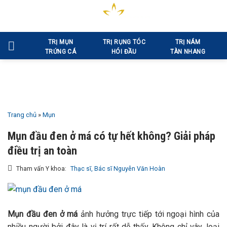
Bỏ
qua
nội
TRỊ MỤN
TRỊ RỤNG TÓC
TRỊ NÁM
dung
TRỨNG CÁ
HÓI ĐẦU
TÀN NHANG
Trang chủ
»
Mụn
Mụn đầu đen ở má có tự hết không? Giải pháp
điều trị an toàn
Tham vấn Y khoa:
Thạc sĩ, Bác sĩ Nguyễn Văn Hoàn
Mụn đầu đen ở má
ảnh hưởng trực tiếp tới ngoại hình của
nhiều người bởi đây là vị trí rất dễ thấy. Không chỉ vây, loại