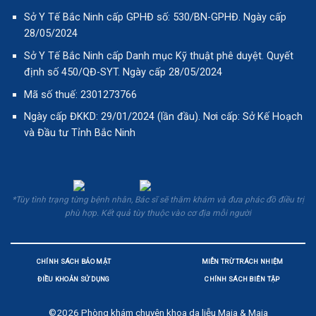
Sở Y Tế Bắc Ninh cấp GPHĐ số: 530/BN-GPHĐ. Ngày cấp
28/05/2024
Sở Y Tế Bắc Ninh cấp Danh mục Kỹ thuật phê duyệt. Quyết
định số 450/QĐ-SYT. Ngày cấp 28/05/2024
Mã số thuế: 2301273766
Ngày cấp ĐKKD: 29/01/2024 (lần đầu). Nơi cấp: Sở Kế Hoạch
và Đầu tư Tỉnh Bắc Ninh
*Tùy tình trạng từng bệnh nhân, Bác sĩ sẽ thăm khám và đưa phác đồ điều trị
phù hợp. Kết quả tùy thuộc vào cơ địa mỗi người
CHÍNH SÁCH BẢO MẬT
MIỄN TRỪ TRÁCH NHIỆM
ĐIỀU KHOẢN SỬ DỤNG
CHÍNH SÁCH BIÊN TẬP
©2026
Phòng khám chuyên khoa da liễu Maia & Maia