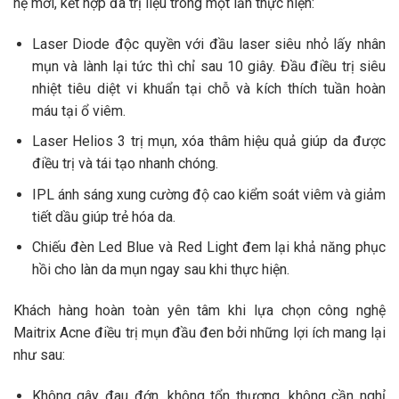
hệ mới, kết hợp đa trị liệu trong một lần thực hiện:
Laser Diode độc quyền với đầu laser siêu nhỏ lấy nhân
mụn và lành lại tức thì chỉ sau 10 giây. Đầu điều trị siêu
nhiệt tiêu diệt vi khuẩn tại chỗ và kích thích tuần hoàn
máu tại ổ viêm.
Laser Helios 3 trị mụn, xóa thâm hiệu quả giúp da được
điều trị và tái tạo nhanh chóng.
IPL ánh sáng xung cường độ cao kiểm soát viêm và giảm
tiết dầu giúp trẻ hóa da.
Chiếu đèn Led Blue và Red Light đem lại khả năng phục
hồi cho làn da mụn ngay sau khi thực hiện.
Khách hàng hoàn toàn yên tâm khi lựa chọn công nghệ
Maitrix Acne điều trị mụn đầu đen bởi những lợi ích mang lại
như sau:
Không gây đau đớn, không tổn thương, không cần nghỉ