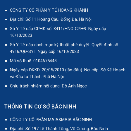
CÔNG TY CỔ PHẦN Y TẾ HOÀNG KHÁNH
Địa chỉ: Số 11 Hoàng Cầu, Đống Đa, Hà Nội
Sở Y Tế cấp GPHĐ số: 3411/HNO-GPHĐ. Ngày cấp
16/10/2023
Sở Y Tế cấp danh mục kỹ thuật phê duyệt. Quyết định số
4916/QĐ-SYT. Ngày cấp 16/10/2023
Mã số thuế: 0104675448
Ngày cấp ĐKKD: 20/05/2010 (lần đầu). Nơi cấp: Sở Kế Hoạch
và Đầu tư Thành Phố Hà Nội
Chịu trách nhiệm nội dung: Đỗ Ánh Ngọc
THÔNG TIN CƠ SỞ BẮC NINH
CÔNG TY CỔ PHẦN MAIA&MAIA BẮC NINH
Địa chỉ: Số 197 Lê Thánh Tông, Võ Cường, Bắc Ninh