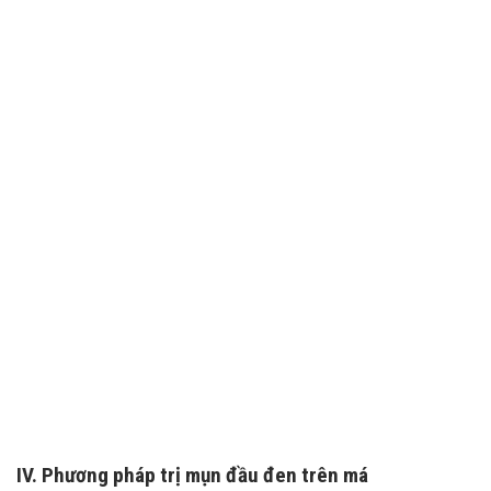
TƯ VẤN 24/7 HOTLINE:
032.845.1188
Mọi thông tin của khách hàng đều được bảo mật
IV. Phương pháp trị mụn đầu đen trên má