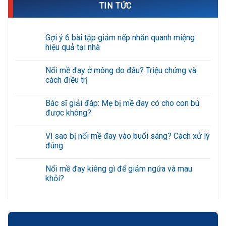
TIN TỨC
Gợi ý 6 bài tập giảm nếp nhăn quanh miệng
hiệu quả tại nhà
Không
có
Nổi mề đay ở mông do đâu? Triệu chứng và
bình
luận
cách điều trị
ở
Gợi
Không
ý
có
Bác sĩ giải đáp: Mẹ bị mề đay có cho con bú
6
bình
bài
luận
được không?
tập
ở
giảm
Nổi
Không
nếp
mề
có
Vì sao bị nổi mề đay vào buổi sáng? Cách xử lý
nhăn
đay
bình
quanh
ở
luận
đúng
miệng
mông
ở
hiệu
do
Bác
Không
quả
đâu?
sĩ
có
Nổi mề đay kiêng gì để giảm ngứa và mau
tại
Triệu
giải
bình
nhà
chứng
đáp:
luận
khỏi?
và
Mẹ
ở
cách
bị
Vì
Không
điều
mề
sao
có
trị
đay
bị
bình
có
nổi
luận
cho
mề
ở
con
đay
Nổi