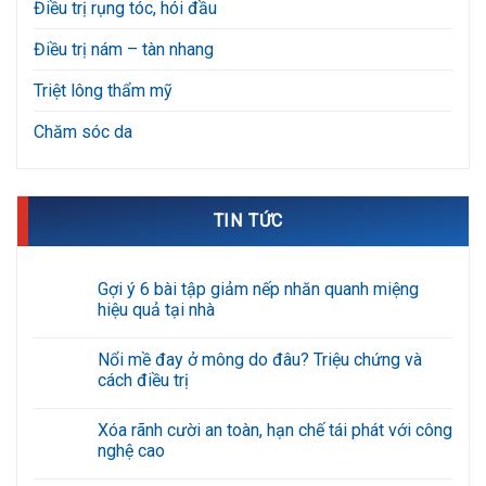
Điều trị rụng tóc, hói đầu
Điều trị nám – tàn nhang
Triệt lông thẩm mỹ
Chăm sóc da
TIN TỨC
Gợi ý 6 bài tập giảm nếp nhăn quanh miệng
hiệu quả tại nhà
Không
có
Nổi mề đay ở mông do đâu? Triệu chứng và
bình
luận
cách điều trị
ở
Gợi
Không
ý
có
Xóa rãnh cười an toàn, hạn chế tái phát với công
6
bình
bài
luận
nghệ cao
tập
ở
giảm
Nổi
Không