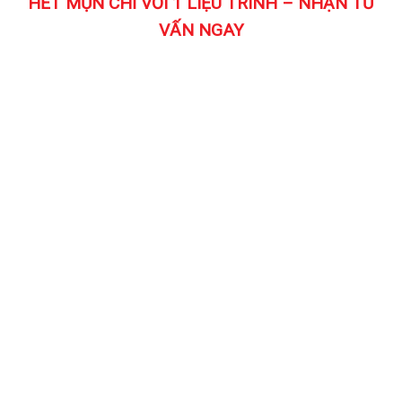
HẾT MỤN CHỈ VỚI 1 LIỆU TRÌNH – NHẬN TƯ
VẤN NGAY