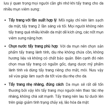
lưu ý quan trọng mọi người cần ghi nhớ khi tẩy trang cho da
nhiều mụn viêm sưng::
Tẩy trang với tần suất hợp lý
: Mỗi ngày chỉ nên làm sạch
da mặt, tẩy trang 2 lần sáng và tối. Mọi người không nên
tẩy trang quá nhiều khiến da mặt dễ kích ứng, các nốt mụn
viêm sưng nặng hơn.
Chọn nước tẩy trang phù hợp
: Với da mụn nên chọn sản
phẩm tẩy trang lành tính, dịu nhẹ không chứa cồn, không
hương liệu và không có chất bảo quản. Bên cạnh đó nên
chọn mua tẩy trang có nguồn gốc, dạng dược mỹ phẩm
lành tính và dùng tẩy trang riêng cho mắt, môi. Nưu vậy
sẽ vừa giúp làm sạch da tốt vừa dịu nhẹ cho da.
Tẩy trang nhẹ nhàng, đúng cách
: Da mụn sẽ rất dễ tổn
thương bởi vậy khi tẩy trang mọi người nên thao tác nhẹ
nhàng, không chà xát mạnh. Tẩy trang nên lau từ dưới lên
trên giúp giảm tình trạng chảy xệ, lão hóa da mặt.