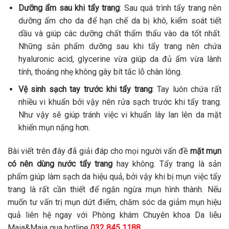
Dưỡng ẩm sau khi tẩy trang
: Sau quá trình tẩy trang nên
dưỡng ẩm cho da để hạn chế da bị khô, kiểm soát tiết
dầu và giúp các dưỡng chất thẩm thấu vào da tốt nhất.
Những sản phẩm dưỡng sau khi tẩy trang nên chứa
hyaluronic acid, glycerine vừa giúp da đủ ẩm vừa lành
tính, thoáng nhẹ không gây bít tắc lỗ chân lông.
Vệ sinh sạch tay trước khi tẩy trang
: Tay luôn chứa rất
nhiều vi khuẩn bởi vậy nên rửa sạch trước khi tẩy trang.
Như vậy sẽ giúp tránh việc vi khuẩn lây lan lên da mặt
khiến mụn nặng hơn.
Bài viết trên đây đã giải đáp cho mọi người vấn đề
mặt mụn
có nên dùng nước tẩy trang
hay không. Tẩy trang là sản
phẩm giúp làm sạch da hiệu quả, bởi vậy khi bị mụn việc tẩy
trang là rất cần thiết để ngăn ngừa mụn hình thành. Nếu
muốn tư vấn trị mụn dứt điểm, chăm sóc da giảm mụn hiệu
quả liên hệ ngay với Phòng khám Chuyên khoa Da liễu
Maia&Maia qua hotline
032 845 1188