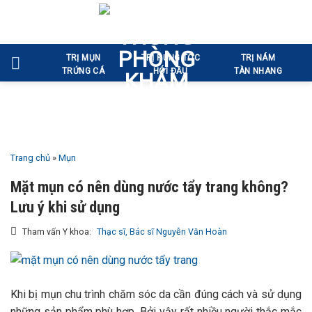
Bỏ
qua
nội
TRỊ MỤN
TRỊ RỤNG TÓC
TRỊ NÁM
dung
TRỨNG CÁ
HÓI ĐẦU
TÀN NHANG
Trang chủ
»
Mụn
Mặt mụn có nên dùng nước tẩy trang không?
Lưu ý khi sử dụng
Tham vấn Y khoa:
Thạc sĩ, Bác sĩ Nguyễn Văn Hoàn
Khi bị mụn chu trình chăm sóc da cần đúng cách và sử dụng
những sản phẩm phù hợp. Bởi vậy rất nhiều người thắc mắc