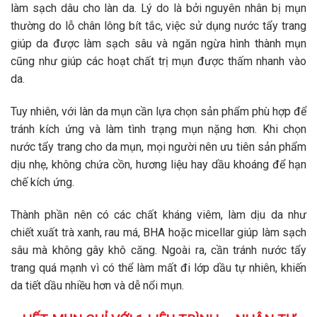
làm sạch dâu cho làn da. Lý do là bởi nguyên nhân bị mụn
thường do lỗ chân lông bít tắc, việc sử dụng nước tẩy trang
giúp da được làm sạch sâu và ngăn ngừa hình thành mụn
cũng như giúp các hoạt chất trị mụn được thấm nhanh vào
da.
Tuy nhiên, với làn da mụn cần lựa chọn sản phẩm phù hợp để
tránh kích ứng và làm tình trạng mụn nặng hơn. Khi chọn
nước tẩy trang cho da mụn, mọi người nên ưu tiên sản phẩm
dịu nhẹ, không chứa cồn, hương liệu hay dầu khoáng để hạn
chế kích ứng.
Thành phần nên có các chất kháng viêm, làm dịu da như
chiết xuất trà xanh, rau má, BHA hoặc micellar giúp làm sạch
sâu mà không gây khô căng. Ngoài ra, cần tránh nước tẩy
trang quá mạnh vì có thể làm mất đi lớp dầu tự nhiên, khiến
da tiết dầu nhiều hơn và dễ nổi mụn.