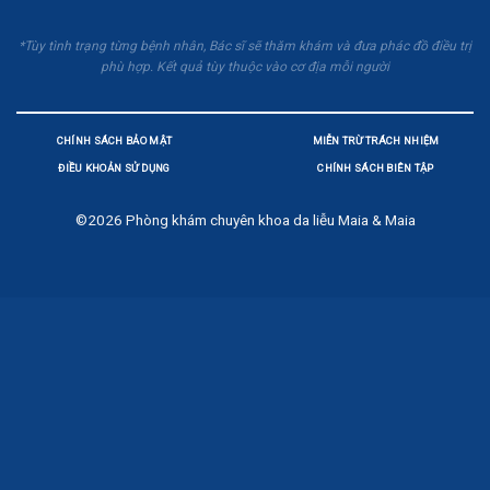
*Tùy tình trạng từng bệnh nhân, Bác sĩ sẽ thăm khám và đưa phác đồ điều trị
phù hợp. Kết quả tùy thuộc vào cơ địa mỗi người
CHÍNH SÁCH BẢO MẬT
MIỄN TRỪ TRÁCH NHIỆM
ĐIỀU KHOẢN SỬ DỤNG
CHÍNH SÁCH BIÊN TẬP
©2026
Phòng khám chuyên khoa da liễu Maia & Maia