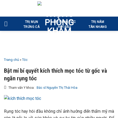
Bỏ
qua
nội
TRỊ MỤN
TRỊ RỤNG TÓC
TRỊ NÁM
dung
TRỨNG CÁ
HÓI ĐẦU
TÀN NHANG
Trang chủ
»
Tóc
Bật mí bí quyết kích thích mọc tóc từ gốc và
ngăn rụng tóc
Tham vấn Y khoa:
Bác sĩ Nguyễn Thị Thái Hòa
Rụng tóc hay hói đầu không chỉ ảnh hưởng đến thẩm mỹ mà
còn là nỗi lo về sức khỏe và sự tự tin của nhiều người. Để