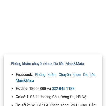
TƯ VẤN 24/7 HOTLINE:
032.845.1188
Mọi thông tin của khách hàng đều được bảo mật
Phòng khám chuyên khoa Da liễu Maia&Maia:
Facebook:
Phòng khám Chuyên khoa Da liễu
Maia&Maia
Hotline:
18004888 và
032.845.1188
Cơ sở 1:
Số 11 Hoàng Cầu, Đống Đa, Hà Nội
Cơ sở 2:
Số 197 Lê Thánh Tông, Võ Cường, Bắc