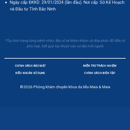
Ngày cấp ĐKKD: 29/01/2024 (lần đầu). Nơi cấp: Sở Kế Hoạch
và Đầu tư Tỉnh Bắc Ninh
*Tùy tình trạng từng bệnh nhân, Bác sĩ sẽ thăm khám và đưa phác đồ điều trị
phù hợp. Kết quả tùy thuộc vào cơ địa mỗi người
CHÍNH SÁCH BẢO MẬT
MIỄN TRỪ TRÁCH NHIỆM
ĐIỀU KHOẢN SỬ DỤNG
CHÍNH SÁCH BIÊN TẬP
©2026
Phòng khám chuyên khoa da liễu Maia & Maia