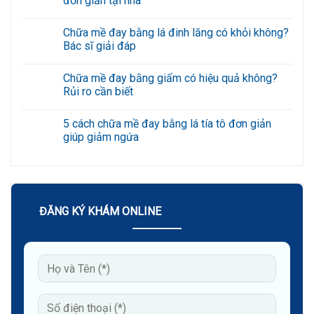
đơn giản tại nhà
ở
Xóa
Không
rãnh
có
Chữa mề đay bằng lá đinh lăng có khỏi không?
cười
bình
an
luận
Bác sĩ giải đáp
toàn,
ở
hạn
7
Không
chế
cách
có
Chữa mề đay bằng giấm có hiệu quả không?
tái
xóa
bình
phát
nếp
luận
Rủi ro cần biết
với
nhăn
ở
công
vùng
Chữa
Không
nghệ
mắt
mề
có
5 cách chữa mề đay bằng lá tía tô đơn giản
cao
bằng
đay
bình
mật
bằng
luận
giúp giảm ngứa
ong
lá
ở
đơn
đinh
Chữa
Không
giản
lăng
mề
có
tại
có
đay
bình
nhà
khỏi
bằng
luận
không?
giấm
ở
Bác
có
5
sĩ
hiệu
cách
ĐĂNG KÝ KHÁM ONLINE
giải
quả
chữa
đáp
không?
mề
Rủi
đay
ro
bằng
cần
lá
biết
tía
tô
đơn
giản
giúp
giảm