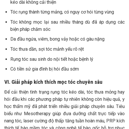
kéo dài không cải thiện
Tóc rụng thành từng mảng, có nguy cơ hói từng vùng
Tóc không mọc lại sau nhiều tháng dù đã áp dụng các
biện pháp chăm sóc
Da đầu ngứa, viêm, bong vảy hoặc có gàu nặng
Tóc thưa dần, sợi tóc mảnh yếu rõ rệt
Rụng tóc sau sinh do nội tiết hoặc bệnh lý
Có tiền sử gia đình bị hói đầu sớm
VI. Giải pháp kích thích mọc tóc chuyên sâu
Để cải thiện tình trạng rụng tóc kéo dài, tóc thưa mỏng hay
hói đầu khi các phương pháp tự nhiên không còn hiệu quả, y
học thẩm mỹ đã phát triển nhiều giải pháp chuyên sâu. Tiêu
biểu như Mesotherapy giúp đưa dưỡng chất trực tiếp vào
nang tóc, laser cường độ thấp tăng tuần hoàn máu, PRP kích
thích tế bào mầm tóc và công nghệ tế bào gốc hỗ trợ phục