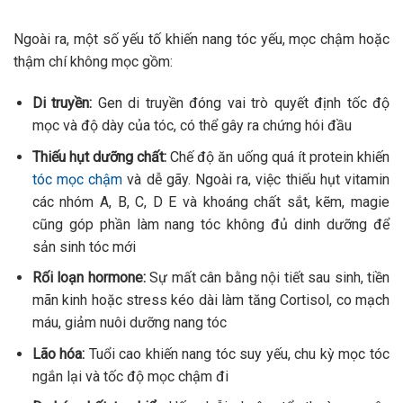
Ngoài ra, một số yếu tố khiến nang tóc yếu, mọc chậm hoặc
thậm chí không mọc gồm:
Di truyền:
Gen di truyền đóng vai trò quyết định tốc độ
mọc và độ dày của tóc, có thể gây ra chứng hói đầu
Thiếu hụt dưỡng chất:
Chế độ ăn uống quá ít protein khiến
tóc mọc chậm
và dễ gãy. Ngoài ra, việc thiếu hụt vitamin
các nhóm A, B, C, D E và khoáng chất sắt, kẽm, magie
cũng góp phần làm nang tóc không đủ dinh dưỡng để
sản sinh tóc mới
Rối loạn hormone:
Sự mất cân bằng nội tiết sau sinh, tiền
mãn kinh hoặc stress kéo dài làm tăng Cortisol, co mạch
máu, giảm nuôi dưỡng nang tóc
Lão hóa:
Tuổi cao khiến nang tóc suy yếu, chu kỳ mọc tóc
ngắn lại và tốc độ mọc chậm đi