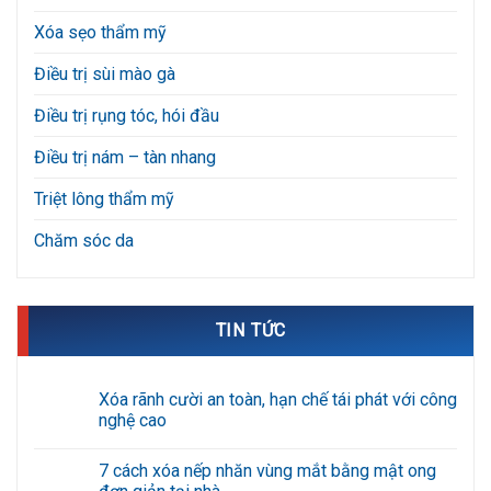
Xóa sẹo thẩm mỹ
Điều trị sùi mào gà
Điều trị rụng tóc, hói đầu
Điều trị nám – tàn nhang
Triệt lông thẩm mỹ
Chăm sóc da
TIN TỨC
Xóa rãnh cười an toàn, hạn chế tái phát với công
nghệ cao
Không
có
7 cách xóa nếp nhăn vùng mắt bằng mật ong
bình
luận