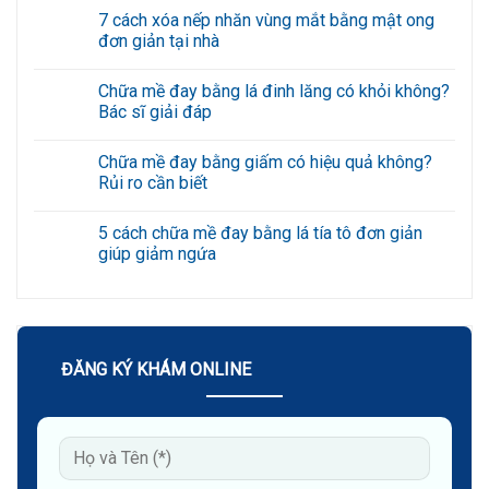
có
7 cách xóa nếp nhăn vùng mắt bằng mật ong
bình
luận
đơn giản tại nhà
ở
Xóa
Không
rãnh
có
Chữa mề đay bằng lá đinh lăng có khỏi không?
cười
bình
an
luận
Bác sĩ giải đáp
toàn,
ở
hạn
7
Không
chế
cách
có
Chữa mề đay bằng giấm có hiệu quả không?
tái
xóa
bình
phát
nếp
luận
Rủi ro cần biết
với
nhăn
ở
công
vùng
Chữa
Không
nghệ
mắt
mề
có
5 cách chữa mề đay bằng lá tía tô đơn giản
cao
bằng
đay
bình
mật
bằng
luận
giúp giảm ngứa
ong
lá
ở
đơn
đinh
Chữa
Không
giản
lăng
mề
có
tại
có
đay
bình
nhà
khỏi
bằng
luận
không?
giấm
ở
Bác
có
5
sĩ
hiệu
cách
ĐĂNG KÝ KHÁM ONLINE
giải
quả
chữa
đáp
không?
mề
Rủi
đay
ro
bằng
cần
lá
biết
tía
tô
đơn