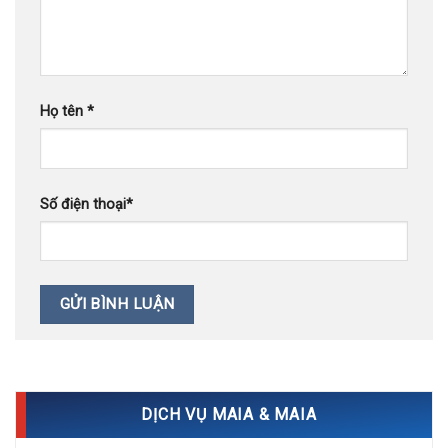
Họ tên
*
Số điện thoại
*
DỊCH VỤ MAIA & MAIA