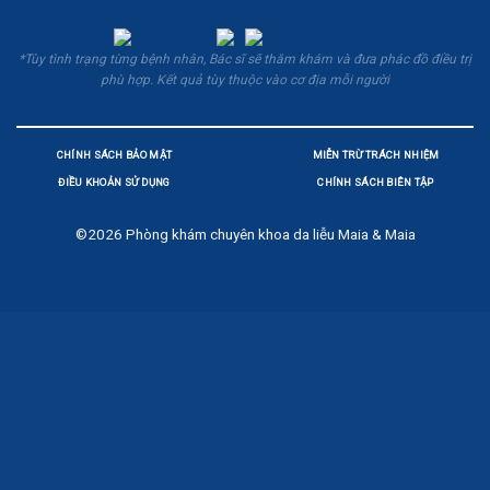
*Tùy tình trạng từng bệnh nhân, Bác sĩ sẽ thăm khám và đưa phác đồ điều trị
phù hợp. Kết quả tùy thuộc vào cơ địa mỗi người
CHÍNH SÁCH BẢO MẬT
MIỄN TRỪ TRÁCH NHIỆM
ĐIỀU KHOẢN SỬ DỤNG
CHÍNH SÁCH BIÊN TẬP
©2026
Phòng khám chuyên khoa da liễu Maia & Maia