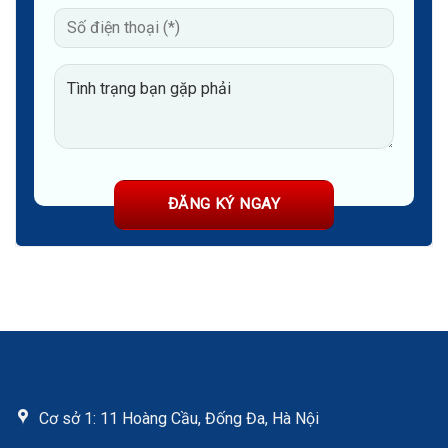
giản
giúp
giảm
ngứa
Cơ sở 1: 11 Hoàng Cầu, Đống Đa, Hà Nội