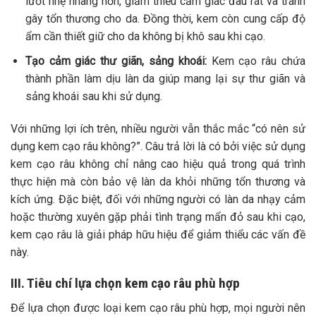
lướt nhẹ nhàng hơn, giảm thiểu cảm giác đau rát và tránh
gây tổn thương cho da. Đồng thời, kem còn cung cấp độ
ẩm cần thiết giữ cho da không bị khô sau khi cạo.
Tạo cảm giác thư giãn, sảng khoái:
Kem cạo râu chứa
thành phần làm dịu làn da giúp mang lại sự thư giãn và
sảng khoái sau khi sử dụng.
Với những lợi ích trên, nhiều người vẫn thắc mắc “có nên sử
dụng kem cạo râu không?”. Câu trả lời là có bởi v
iệc sử dụng
kem cạo râu không chỉ nâng cao hiệu quả trong quá trình
thực hiện mà còn bảo vệ làn da khỏi những tổn thương và
kích ứng. Đặc biệt, đối với những người có làn da nhạy cảm
hoặc thường xuyên gặp phải tình trạng mẩn đỏ sau khi cạo,
kem cạo râu là giải pháp hữu hiệu để giảm thiểu các vấn đề
này.
III. Tiêu chí lựa chọn kem cạo râu phù hợp
Để lựa chọn được loại kem cạo râu phù hợp, mọi người nên