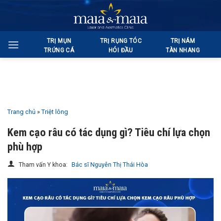
Bỏ
qua
nội
TRỊ MỤN
TRỊ RỤNG TÓC
TRỊ NÁM
dung
TRỨNG CÁ
HÓI ĐẦU
TÀN NHANG
Trang chủ
»
Triệt lông
Kem cạo râu có tác dụng gì? Tiêu chí lựa chọn
phù hợp
Tham vấn Y khoa:
Bác sĩ Nguyễn Thị Thái Hòa