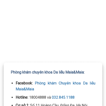
TƯ VẤN 24/7 HOTLINE:
032.845.1188
Mọi thông tin của khách hàng đều được bảo mật
Phòng khám chuyên khoa Da liễu Maia&Maia:
Facebook:
Phòng khám Chuyên khoa Da liễu
Maia&Maia
Hotline:
18004888 và
032.845.1188
Cơ sở 1:
Số 11 Hoàng Cầu, Đống Đa, Hà Nội