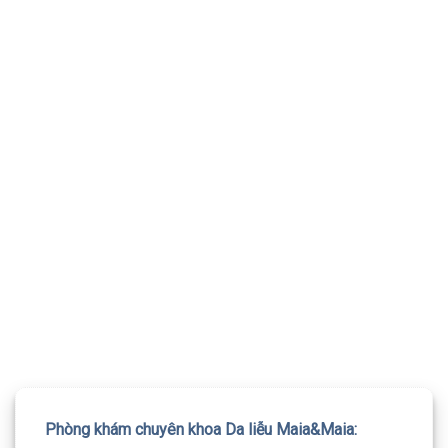
TƯ VẤN 24/7 HOTLINE:
032.845.1188
Mọi thông tin của khách hàng đều được bảo mật
Phòng khám chuyên khoa Da liễu Maia&Maia: