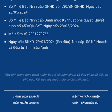
Sở Y Tế Bắc Ninh cấp GPHĐ số: 530/BN-GPHĐ. Ngày cấp
28/05/2024
Sở Y Tế Bắc Ninh cấp Danh mục Kỹ thuật phê duyệt. Quyết
định số 450/QĐ-SYT. Ngày cấp 28/05/2024
Mã số thuế: 2301273766
Ngày cấp ĐKKD: 29/01/2024 (lần đầu). Nơi cấp: Sở Kế Hoạch
và Đầu tư Tỉnh Bắc Ninh
*Tùy tình trạng từng bệnh nhân, Bác sĩ sẽ thăm khám và đưa phác đồ điều trị
phù hợp. Kết quả tùy thuộc vào cơ địa mỗi người
CHÍNH SÁCH BẢO MẬT
MIỄN TRỪ TRÁCH NHIỆM
ĐIỀU KHOẢN SỬ DỤNG
CHÍNH SÁCH BIÊN TẬP