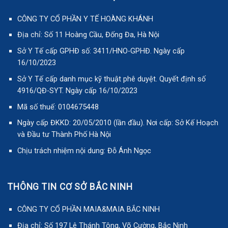
CÔNG TY CỔ PHẦN Y TẾ HOÀNG KHÁNH
Địa chỉ: Số 11 Hoàng Cầu, Đống Đa, Hà Nội
Sở Y Tế cấp GPHĐ số: 3411/HNO-GPHĐ. Ngày cấp
16/10/2023
Sở Y Tế cấp danh mục kỹ thuật phê duyệt. Quyết định số
4916/QĐ-SYT. Ngày cấp 16/10/2023
Mã số thuế: 0104675448
Ngày cấp ĐKKD: 20/05/2010 (lần đầu). Nơi cấp: Sở Kế Hoạch
và Đầu tư Thành Phố Hà Nội
Chịu trách nhiệm nội dung: Đỗ Ánh Ngọc
THÔNG TIN CƠ SỞ BẮC NINH
CÔNG TY CỔ PHẦN MAIA&MAIA BẮC NINH
Địa chỉ: Số 197 Lê Thánh Tông, Võ Cường, Bắc Ninh