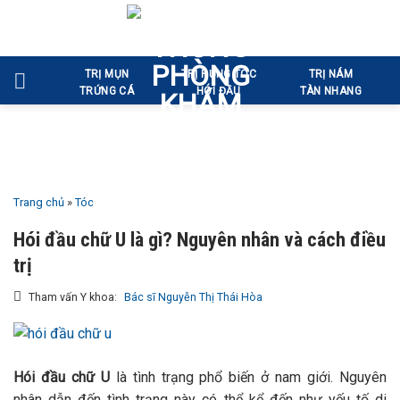
Bỏ
qua
nội
TRỊ MỤN
TRỊ RỤNG TÓC
TRỊ NÁM
dung
TRỨNG CÁ
HÓI ĐẦU
TÀN NHANG
Trang chủ
»
Tóc
Hói đầu chữ U là gì? Nguyên nhân và cách điều
trị
Tham vấn Y khoa:
Bác sĩ Nguyễn Thị Thái Hòa
Hói đầu chữ U
là tình trạng phổ biến ở nam giới. Nguyên
nhân dẫn đến tình trạng này có thể kể đến như yếu tố di