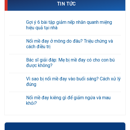
TIN TỨC
Gợi ý 6 bài tập giảm nếp nhăn quanh miệng
hiệu quả tại nhà
Không
có
Nổi mề đay ở mông do đâu? Triệu chứng và
bình
luận
cách điều trị
ở
Gợi
Không
ý
có
Bác sĩ giải đáp: Mẹ bị mề đay có cho con bú
6
bình
bài
luận
được không?
tập
ở
giảm
Nổi
Không
nếp
mề
có
Vì sao bị nổi mề đay vào buổi sáng? Cách xử lý
nhăn
đay
bình
quanh
ở
luận
đúng
miệng
mông
ở
hiệu
do
Bác
Không
quả
đâu?
sĩ
có
Nổi mề đay kiêng gì để giảm ngứa và mau
tại
Triệu
giải
bình
nhà
chứng
đáp:
luận
khỏi?
và
Mẹ
ở
cách
bị
Vì
Không
điều
mề
sao
có
trị
đay
bị
bình
có
nổi
luận
cho
mề
ở
con
đay
Nổi