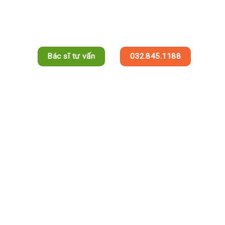
Bác sĩ tư vấn
032.845.1188