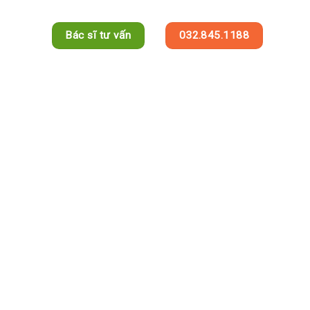
Bác sĩ tư vấn
032.845.1188