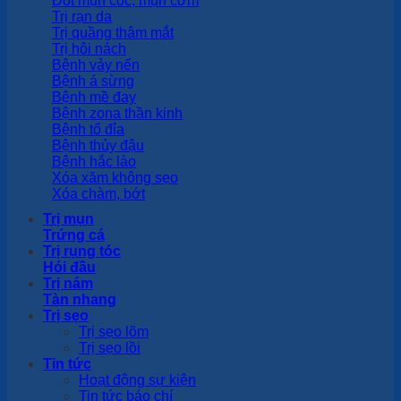
Đốt mụn cóc, mụn cơm
Trị rạn da
Trị quầng thâm mắt
Trị hôi nách
Bệnh vảy nến
Bệnh á sừng
Bệnh mề đay
Bệnh zona thần kinh
Bệnh tổ đỉa
Bệnh thủy đậu
Bệnh hắc lào
Xóa xăm không sẹo
Xóa chàm, bớt
Trị mụn
Trứng cá
Trị rụng tóc
Hói đầu
Trị nám
Tàn nhang
Trị sẹo
Trị sẹo lõm
Trị sẹo lồi
Tin tức
Hoạt động sự kiện
Tin tức báo chí