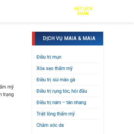
ĐẶT LỊCH
TRỊ SẸO
TIN TỨC
TUYỂN DỤNG
KHÁM
DỊCH VỤ MAIA & MAIA
Điều trị mụn
Xóa sẹo thẩm mỹ
Điều trị sùi mào gà
thẩm mỹ
Điều trị rụng tóc, hói đầu
nh trạng
Điều trị nám – tàn nhang
Triệt lông thẩm mỹ
Chăm sóc da