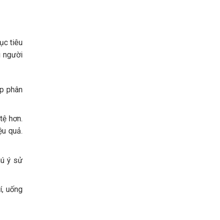
ục tiêu
i người
úp phân
tệ hơn.
ệu quả.
hú ý sử
í, uống