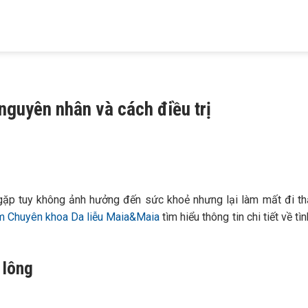
HIỆU
KHÁM BỆNH
TRỊ MỤN
TRỊ RỤNG TÓC
TRỊ NÁM
 MAIA
DA LIỄU
TRỨNG CÁ
HÓI ĐẦU
TÀN NHANG
nguyên nhân và cách điều trị
g gặp tuy không ảnh hưởng đến sức khoẻ nhưng lại làm mất đi 
 Chuyên khoa Da liễu Maia&Maia
tìm hiểu thông tin chi tiết về tì
 lông