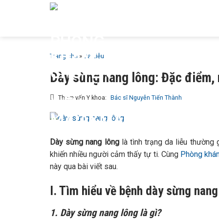
Bỏ
GIỚI T
qua
MAIA &
nội
dung
Trang chủ
»
Da Liễu
Dày sừng nang lông: Đặc điểm, 
Tham vấn Y khoa:
Bác sĩ Nguyễn Tiến Thành
Dày sừng nang lông
là tình trạng da liễu thườn
khiến nhiều người cảm thấy tự ti. Cùng
Phòng khám
này qua bài viết sau.
I. Tìm hiểu về bệnh dày sừng nang
1. Dày sừng nang lông là gì?