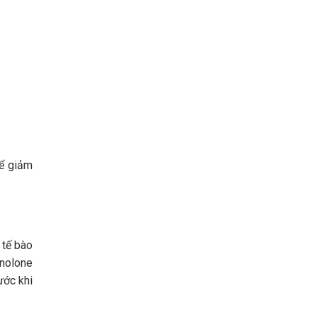
để giảm
 tế bào
inolone
ước khi