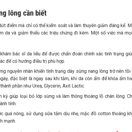
ng lông cần biết
dứt điểm mà chỉ có thể kiểm soát và làm thuyên giảm đáng kể. M
mềm da và giảm thiểu các triệu chứng đi kèm. Một số việc mà mọ
hám bác sĩ da liễu để được chẩn đoán chính xác tình trạng gi
ác để có hướng điều trị phù hợp.
ng nguyên nhân khiến tình trạng dày sừng nang lông trở nên tồi 
y, đặc biệt là ngay sau khi tắm, khi da còn ẩm để khóa ẩm hi
hành phần như Urea, Glycerin, Axit Lactic.
h kỳ giúp loại bỏ lớp sừng và làm thông thoáng lỗ chân lông. C
ành tính.
 quá nóng, sử dụng sữa tắm dịu nhẹ, mặc đồ cotton thoáng kh
nh mạnh.