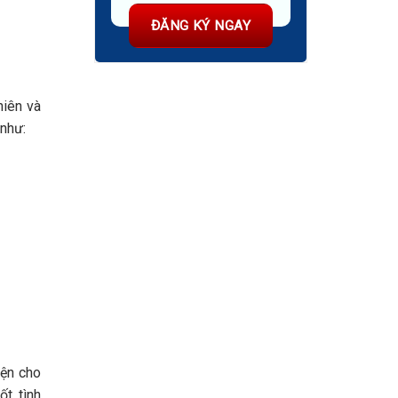
niên và
 như:
iện cho
t, tình