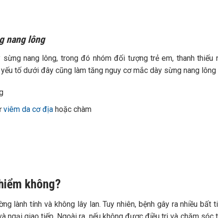
g nang lông
sừng nang lông, trong đó nhóm đối tượng trẻ em, thanh thiếu 
 yếu tố dưới đây cũng làm tăng nguy cơ mắc dày sừng nang lông
g
ư
viêm da cơ địa
hoặc chàm
 hiểm không?
 lành tính và không lây lan. Tuy nhiên, bệnh gây ra nhiều bất t
à ngại giao tiếp.
Ngoài ra, nếu không được điều trị và chăm sóc tố