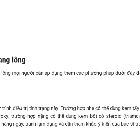
N 24/7 HOTLINE:
032.845.1188
g tin của khách hàng đều được bảo mật
ang lông
g lông mọi người cần áp dụng thêm các phương pháp dưới đây 
trình điều trị tình trạng này. Trường hợp nhẹ có thể dùng kem tẩy
droxy; trường hợp nặng có thể dùng kem bôi có steroid (triamc
 hàng ngày, tránh lạm dụng và cần tham khảo ý kiến của bác sĩ tr