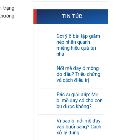
h trạng
 thường
TIN TỨC
Gợi ý 6 bài tập giảm
nếp nhăn quanh
miệng hiệu quả tại
nhà
Không
có
Nổi mề đay ở mông
bình
luận
do đâu? Triệu chứng
ở
và cách điều trị
Gợi
ý
Không
6
có
bài
Bác sĩ giải đáp: Mẹ
bình
tập
luận
bị mề đay có cho con
giảm
ở
nếp
bú được không?
Nổi
nhăn
mề
Không
quanh
đay
có
miệng
ở
Vì sao bị nổi mề đay
bình
hiệu
mông
luận
quả
vào buổi sáng? Cách
do
ở
tại
đâu?
xử lý đúng
Bác
nhà
Triệu
sĩ
Không
chứng