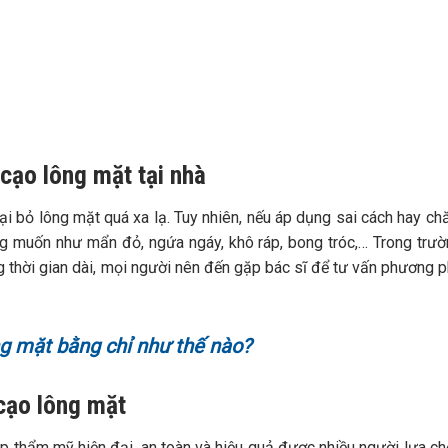
 cạo lông mặt tại nhà
 bỏ lông mặt quá xa lạ. Tuy nhiên, nếu áp dụng sai cách hay c
g muốn như mẩn đỏ, ngứa ngáy, khô ráp, bong tróc,… Trong trư
g thời gian dài, mọi người nên đến gặp bác sĩ để tư vấn phương 
g mặt bằng chỉ như thế nào?
 cạo lông mặt
háp thẩm mỹ hiện đại, an toàn và hiệu quả được nhiều người lựa ch