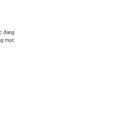
ặc đang
ông mọc