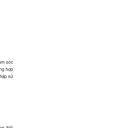
hăm sóc
ờng hợp
pháp xử
ọn. Nổi