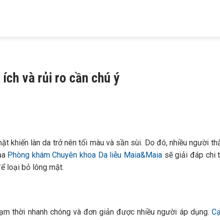
HIỆU
KHÁM BỆNH
TRỊ MỤN
TRỊ RỤNG TÓC
TRỊ NÁM
 MAIA
DA LIỄU
TRỨNG CÁ
HÓI ĐẦU
TÀN NHANG
ích và rủi ro cần chú ý
ặt khiến làn da trở nên tối màu và sần sùi. Do đó, nhiều người t
của
Phòng khám Chuyên khoa Da liễu Maia&Maia
sẽ giải đáp chi t
để loại bỏ lông mặt.
tạm thời nhanh chóng và đơn giản được nhiều người áp dụng.
Cạ