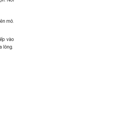
rên mô.
iếp vào
a lông.