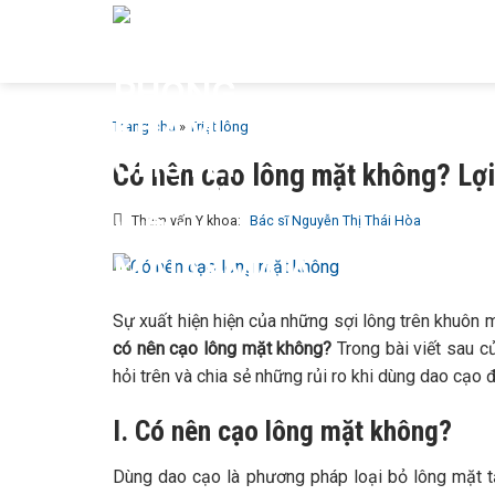
Bỏ
GIỚI T
qua
MAIA &
nội
dung
Trang chủ
»
Triệt lông
Có nên cạo lông mặt không? Lợi 
Tham vấn Y khoa:
Bác sĩ Nguyễn Thị Thái Hòa
Sự xuất hiện hiện của những sợi lông trên khuôn m
có nên cạo lông mặt không
?
Trong bài viết sau 
hỏi trên và chia sẻ những rủi ro khi dùng dao cạo 
I. Có nên cạo lông mặt không?
Dùng dao cạo là phương pháp loại bỏ lông mặt 