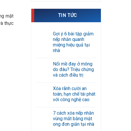
TIN TỨC
ông mặt
và thực
Gợi ý 6 bài tập giảm
nếp nhăn quanh
miệng hiệu quả tại
nhà
Không
có
Nổi mề đay ở mông
bình
luận
do đâu? Triệu chứng
ở
và cách điều trị
Gợi
ý
Không
6
có
bài
Xóa rãnh cười an
bình
tập
luận
toàn, hạn chế tái phát
giảm
ở
nếp
với công nghệ cao
Nổi
nhăn
mề
Không
quanh
đay
có
miệng
ở
7 cách xóa nếp nhăn
bình
hiệu
mông
luận
quả
vùng mắt bằng mật
do
ở
tại
đâu?
ong đơn giản tại nhà
Xóa
nhà
Triệu
rãnh
Không
chứng