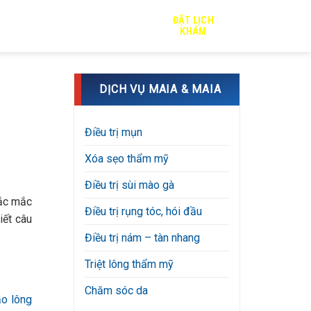
ĐẶT LỊCH
TRỊ SẸO
TIN TỨC
TUYỂN DỤNG
KHÁM
DỊCH VỤ MAIA & MAIA
Điều trị mụn
Xóa sẹo thẩm mỹ
Điều trị sùi mào gà
hắc mắc
Điều trị rụng tóc, hói đầu
iết câu
Điều trị nám – tàn nhang
Triệt lông thẩm mỹ
Chăm sóc da
o lông