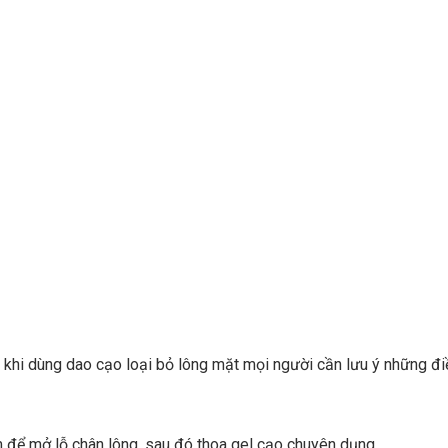
 khi dùng dao cạo loại bỏ lông mặt mọi người cần lưu ý những đi
 để mở lỗ chân lông, sau đó thoa gel cạo chuyên dụng