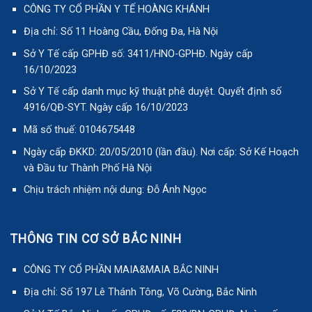
CÔNG TY CỔ PHẦN Y TẾ HOÀNG KHÁNH
Địa chỉ: Số 11 Hoàng Cầu, Đống Đa, Hà Nội
Sở Y Tế cấp GPHĐ số: 3411/HNO-GPHĐ. Ngày cấp
16/10/2023
Sở Y Tế cấp danh mục kỹ thuật phê duyệt. Quyết định số
4916/QĐ-SYT. Ngày cấp 16/10/2023
Mã số thuế: 0104675448
Ngày cấp ĐKKD: 20/05/2010 (lần đầu). Nơi cấp: Sở Kế Hoạch
và Đầu tư Thành Phố Hà Nội
Chịu trách nhiệm nội dung: Đỗ Ánh Ngọc
THÔNG TIN CƠ SỞ BẮC NINH
CÔNG TY CỔ PHẦN MAIA&MAIA BẮC NINH
Địa chỉ: Số 197 Lê Thánh Tông, Võ Cường, Bắc Ninh