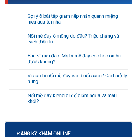
Gợi ý 6 bài tập giảm nếp nhăn quanh miệng
hiệu quả tại nhà
Không
có
Nổi mề đay ở mông do đâu? Triệu chứng và
bình
luận
cách điều trị
ở
Gợi
Không
ý
có
Bác sĩ giải đáp: Mẹ bị mề đay có cho con bú
6
bình
bài
luận
được không?
tập
ở
giảm
Nổi
Không
nếp
mề
có
Vì sao bị nổi mề đay vào buổi sáng? Cách xử lý
nhăn
đay
bình
quanh
ở
luận
đúng
miệng
mông
ở
hiệu
do
Bác
Không
quả
đâu?
sĩ
có
Nổi mề đay kiêng gì để giảm ngứa và mau
tại
Triệu
giải
bình
nhà
chứng
đáp:
luận
khỏi?
và
Mẹ
ở
cách
bị
Vì
Không
điều
mề
sao
có
trị
đay
bị
bình
có
nổi
luận
cho
mề
ở
con
đay
Nổi
bú
vào
mề
ĐĂNG KÝ KHÁM ONLINE
được
buổi
đay