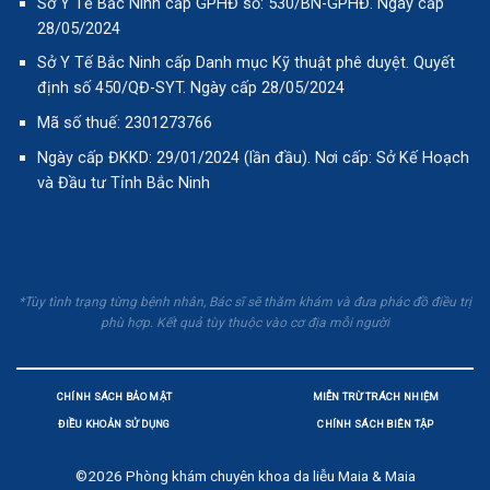
Sở Y Tế Bắc Ninh cấp GPHĐ số: 530/BN-GPHĐ. Ngày cấp
28/05/2024
Sở Y Tế Bắc Ninh cấp Danh mục Kỹ thuật phê duyệt. Quyết
định số 450/QĐ-SYT. Ngày cấp 28/05/2024
Mã số thuế: 2301273766
Ngày cấp ĐKKD: 29/01/2024 (lần đầu). Nơi cấp: Sở Kế Hoạch
và Đầu tư Tỉnh Bắc Ninh
*Tùy tình trạng từng bệnh nhân, Bác sĩ sẽ thăm khám và đưa phác đồ điều trị
phù hợp. Kết quả tùy thuộc vào cơ địa mỗi người
CHÍNH SÁCH BẢO MẬT
MIỄN TRỪ TRÁCH NHIỆM
ĐIỀU KHOẢN SỬ DỤNG
CHÍNH SÁCH BIÊN TẬP
©2026
Phòng khám chuyên khoa da liễu Maia & Maia