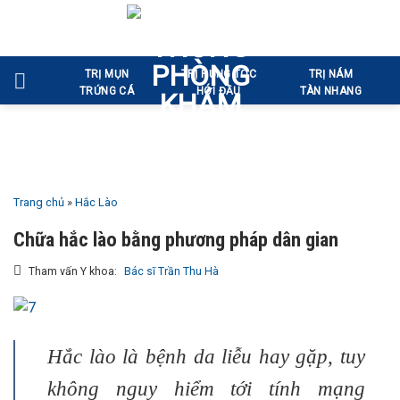
Bỏ
qua
nội
TRỊ MỤN
TRỊ RỤNG TÓC
TRỊ NÁM
dung
TRỨNG CÁ
HÓI ĐẦU
TÀN NHANG
Trang chủ
»
Hắc Lào
Chữa hắc lào bằng phương pháp dân gian
Tham vấn Y khoa:
Bác sĩ Trần Thu Hà
Hắc lào là bệnh da liễu hay gặp, tuy
không nguy hiểm tới tính mạng