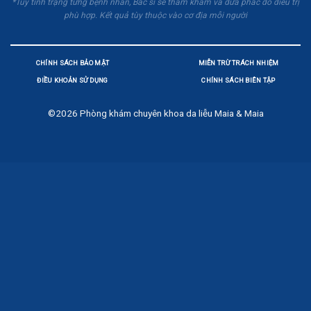
*Tùy tình trạng từng bệnh nhân, Bác sĩ sẽ thăm khám và đưa phác đồ điều trị
phù hợp. Kết quả tùy thuộc vào cơ địa mỗi người
CHÍNH SÁCH BẢO MẬT
MIỄN TRỪ TRÁCH NHIỆM
ĐIỀU KHOẢN SỬ DỤNG
CHÍNH SÁCH BIÊN TẬP
©2026
Phòng khám chuyên khoa da liễu Maia & Maia