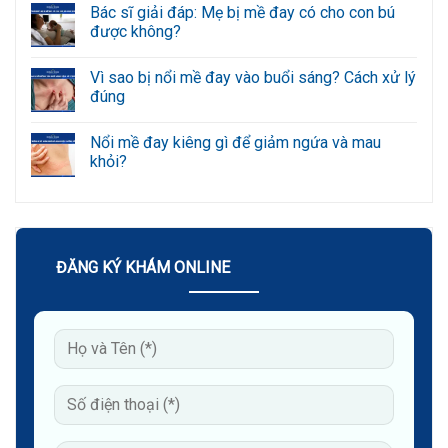
ý
có
Bác sĩ giải đáp: Mẹ bị mề đay có cho con bú
6
bình
bài
luận
được không?
tập
ở
giảm
Nổi
Không
nếp
mề
có
Vì sao bị nổi mề đay vào buổi sáng? Cách xử lý
nhăn
đay
bình
quanh
ở
luận
đúng
miệng
mông
ở
hiệu
do
Bác
Không
quả
đâu?
sĩ
có
Nổi mề đay kiêng gì để giảm ngứa và mau
tại
Triệu
giải
bình
nhà
chứng
đáp:
luận
khỏi?
và
Mẹ
ở
cách
bị
Vì
Không
điều
mề
sao
có
trị
đay
bị
bình
có
nổi
luận
cho
mề
ở
con
đay
Nổi
bú
vào
mề
ĐĂNG KÝ KHÁM ONLINE
được
buổi
đay
không?
sáng?
kiêng
Cách
gì
xử
để
lý
giảm
đúng
ngứa
và
mau
khỏi?