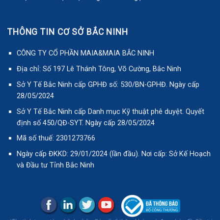
THÔNG TIN CƠ SỞ BẮC NINH
CÔNG TY CỔ PHẦN MAIA&MAIA BẮC NINH
Địa chỉ: Số 197 Lê Thánh Tông, Võ Cường, Bắc Ninh
Sở Y Tế Bắc Ninh cấp GPHĐ số: 530/BN-GPHĐ. Ngày cấp
28/05/2024
Sở Y Tế Bắc Ninh cấp Danh mục Kỹ thuật phê duyệt. Quyết
định số 450/QĐ-SYT. Ngày cấp 28/05/2024
Mã số thuế: 2301273766
Ngày cấp ĐKKD: 29/01/2024 (lần đầu). Nơi cấp: Sở Kế Hoạch
và Đầu tư Tỉnh Bắc Ninh