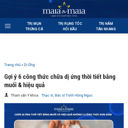
Bỏ
qua
nội
TRỊ MỤN
TRỊ RỤNG TÓC
TRỊ NÁM
dung
TRỨNG CÁ
HÓI ĐẦU
TÀN NHANG
Trang chủ
»
Dị Ứng
Gợi ý 6 công thức chữa dị ứng thời tiết bằng
muối & hiệu quả
Tham vấn Y khoa:
Thạc sĩ, Bác sĩ Trịnh Hồng Ngọc