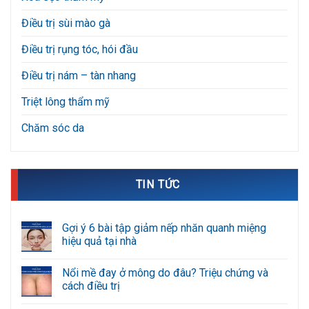
Điều trị sùi mào gà
Điều trị rụng tóc, hói đầu
Điều trị nám – tàn nhang
Triệt lông thẩm mỹ
Chăm sóc da
TIN TỨC
Gợi ý 6 bài tập giảm nếp nhăn quanh miệng
hiệu quả tại nhà
Không
có
Nổi mề đay ở mông do đâu? Triệu chứng và
bình
luận
cách điều trị
ở
Gợi
Không