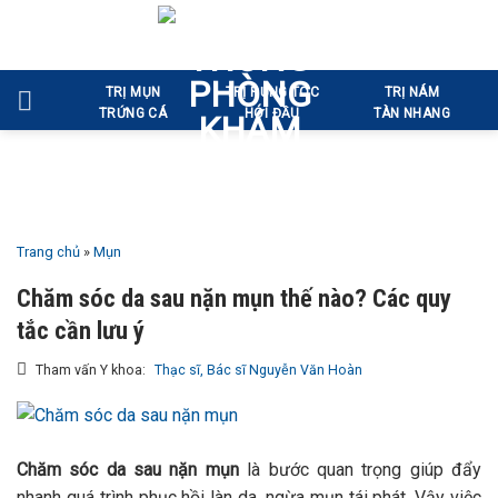
Bỏ
qua
nội
TRỊ MỤN
TRỊ RỤNG TÓC
TRỊ NÁM
dung
TRỨNG CÁ
HÓI ĐẦU
TÀN NHANG
Trang chủ
»
Mụn
Chăm sóc da sau nặn mụn thế nào? Các quy
tắc cần lưu ý
Tham vấn Y khoa:
Thạc sĩ, Bác sĩ Nguyễn Văn Hoàn
Chăm sóc da sau nặn mụn
là bước quan trọng giúp đẩy
nhanh quá trình phục hồi làn da, ngừa mụn tái phát. Vậy việc