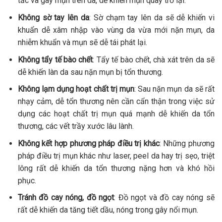
tắc và gây mụn trên da, dễ khiến mụn quay trở lại.
Không sờ tay lên da
: Sờ chạm tay lên da sẽ dễ khiến vi
khuẩn dễ xâm nhập vào vùng da vừa mới nặn mụn, da
nhiễm khuẩn và mụn sẽ dễ tái phát lại.
Không tẩy tế bào chết
: Tẩy tế bào chết, chà xát trên da sẽ
dễ khiến làn da sau nặn mụn bị tổn thương.
Không lạm dụng hoạt chất trị mụn
: Sau nặn mụn da sẽ rất
nhạy cảm, dễ tổn thương nên cần cẩn thận trong việc sử
dụng các hoạt chất trị mụn quá mạnh dễ khiến da tổn
thương, các vết trầy xước lâu lành.
Không kết hợp phương pháp điều trị khác
: Những phương
pháp điều trị mụn khác như laser, peel da hay trị sẹo, triệt
lông rất dễ khiến da tổn thương nặng hơn và khó hồi
phục.
Tránh đồ cay nóng, đồ ngọt
: Đồ ngọt và đồ cay nóng sẽ
rất dễ khiến da tăng tiết dầu, nóng trong gây nổi mụn.