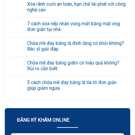
Xóa rãnh cười an toàn, hạn chế tái phát với công
nghệ cao
Không
có
7 cách xóa nếp nhăn vùng mắt bằng mật ong
bình
luận
đơn giản tại nhà
ở
Xóa
Không
rãnh
có
Chữa mề đay bằng lá đinh lăng có khỏi không?
cười
bình
an
luận
Bác sĩ giải đáp
toàn,
ở
hạn
7
Không
chế
cách
có
Chữa mề đay bằng giấm có hiệu quả không?
tái
xóa
bình
phát
nếp
luận
Rủi ro cần biết
với
nhăn
ở
công
vùng
Chữa
Không
nghệ
mắt
mề
có
5 cách chữa mề đay bằng lá tía tô đơn giản
cao
bằng
đay
bình
mật
bằng
luận
giúp giảm ngứa
ong
lá
ở
đơn
đinh
Chữa
Không
giản
lăng
mề
có
tại
có
đay
bình
nhà
khỏi
bằng
luận
không?
giấm
ở
Bác
có
5
sĩ
hiệu
cách
ĐĂNG KÝ KHÁM ONLINE
giải
quả
chữa
đáp
không?
mề
Rủi
đay
ro
bằng