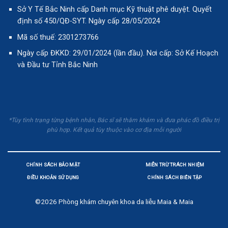
Sở Y Tế Bắc Ninh cấp Danh mục Kỹ thuật phê duyệt. Quyết
định số 450/QĐ-SYT. Ngày cấp 28/05/2024
Mã số thuế: 2301273766
Ngày cấp ĐKKD: 29/01/2024 (lần đầu). Nơi cấp: Sở Kế Hoạch
và Đầu tư Tỉnh Bắc Ninh
*Tùy tình trạng từng bệnh nhân, Bác sĩ sẽ thăm khám và đưa phác đồ điều trị
phù hợp. Kết quả tùy thuộc vào cơ địa mỗi người
CHÍNH SÁCH BẢO MẬT
MIỄN TRỪ TRÁCH NHIỆM
ĐIỀU KHOẢN SỬ DỤNG
CHÍNH SÁCH BIÊN TẬP
©2026
Phòng khám chuyên khoa da liễu Maia & Maia