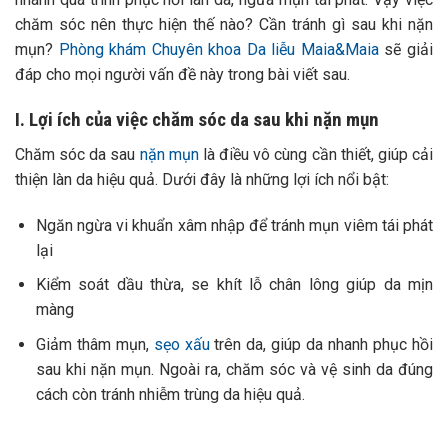
chăm sóc nên thực hiện thế nào? Cần tránh gì sau khi nặn
mụn?
Phòng khám Chuyên khoa Da liễu Maia&Maia
sẽ giải
đáp cho mọi người vấn đề này trong bài viết sau.
I. Lợi ích của việc chăm sóc da sau khi nặn mụn
Chăm sóc da sau
nặn mụn
là điều vô cùng cần thiết, giúp cải
thiện làn da hiệu quả. Dưới đây là những lợi ích nổi bật:
Ngăn ngừa vi khuẩn xâm nhập để tránh mụn viêm tái phát
lại
Kiểm soát dầu thừa, se khít lỗ chân lông giúp da mịn
màng
Giảm thâm mụn,
sẹo xấu
trên da, giúp da nhanh phục hồi
sau khi nặn mụn. Ngoài ra, chăm sóc và vệ sinh da đúng
cách còn tránh nhiễm trùng da hiệu quả.