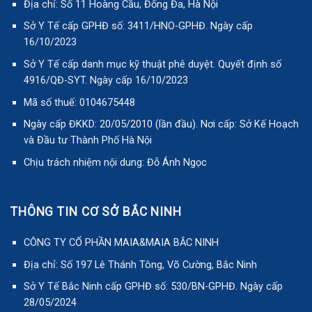
Địa chỉ: Số 11 Hoàng Cầu, Đống Đa, Hà Nội
Sở Y Tế cấp GPHĐ số: 3411/HNO-GPHĐ. Ngày cấp
16/10/2023
Sở Y Tế cấp danh mục kỹ thuật phê duyệt. Quyết định số
4916/QĐ-SYT. Ngày cấp 16/10/2023
Mã số thuế: 0104675448
Ngày cấp ĐKKD: 20/05/2010 (lần đầu). Nơi cấp: Sở Kế Hoạch
và Đầu tư Thành Phố Hà Nội
Chịu trách nhiệm nội dung: Đỗ Ánh Ngọc
THÔNG TIN CƠ SỞ BẮC NINH
CÔNG TY CỔ PHẦN MAIA&MAIA BẮC NINH
Địa chỉ: Số 197 Lê Thánh Tông, Võ Cường, Bắc Ninh
Sở Y Tế Bắc Ninh cấp GPHĐ số: 530/BN-GPHĐ. Ngày cấp
28/05/2024