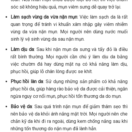
sóc sẽ không hiệu quả, mụn viêm sưng dễ quay trở lại.
Làm sạch vùng da vừa nặn mụn
: Việc làm sạch da là rất
quan trọng để tránh vi khuẩn xâm nhập gây viêm nhiễm
vùng da vừa nặn mụn. Mọi người nên dùng nước muối
sinh lý vệ sinh vùng da sau nặn mụn.
Làm dịu da
: Sau khi nặn mụn da sưng và tấy đỏ là điều
rất bình thường. Mọi người cần chú ý làm dịu da bằng
việc chườm đá hay dùng mặt nạ có khả năng làm dịu,
phục hồi, giúp lỗ chân lông được se khít.
Phục hồi làn da
: Sử dụng những sản phẩm có khả năng
phục hồi da, giúp hàng rào bảo vệ da được cải thiện, ngăn
ngừa nguy cơ nổi mụn, phục hồi tổn thương da do mụn.
Bảo vệ da
: Sau quá trình nặn mụn để giảm thâm sẹo thì
nên bảo vệ da khỏi ánh nắng mặt trời. Mọi người nên che
chắn kỹ da khi đi ra ngoài, dùng kem chống nắng sau khi
những tổn thương do nặn mụn đã lành hẳn.