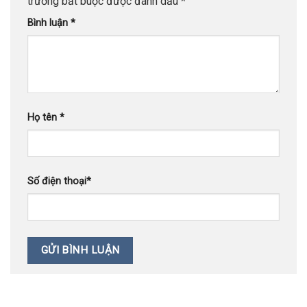
trường bắt buộc được đánh dấu
*
Bình luận
*
Họ tên
*
Số điện thoại
*