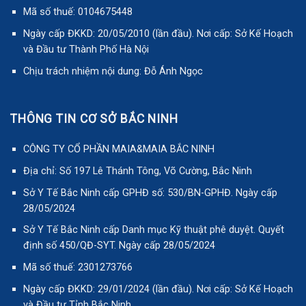
Mã số thuế: 0104675448
Ngày cấp ĐKKD: 20/05/2010 (lần đầu). Nơi cấp: Sở Kế Hoạch
và Đầu tư Thành Phố Hà Nội
Chịu trách nhiệm nội dung: Đỗ Ánh Ngọc
THÔNG TIN CƠ SỞ BẮC NINH
CÔNG TY CỔ PHẦN MAIA&MAIA BẮC NINH
Địa chỉ: Số 197 Lê Thánh Tông, Võ Cường, Bắc Ninh
Sở Y Tế Bắc Ninh cấp GPHĐ số: 530/BN-GPHĐ. Ngày cấp
28/05/2024
Sở Y Tế Bắc Ninh cấp Danh mục Kỹ thuật phê duyệt. Quyết
định số 450/QĐ-SYT. Ngày cấp 28/05/2024
Mã số thuế: 2301273766
Ngày cấp ĐKKD: 29/01/2024 (lần đầu). Nơi cấp: Sở Kế Hoạch
và Đầu tư Tỉnh Bắc Ninh