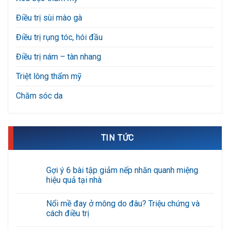
Điều trị sùi mào gà
Điều trị rụng tóc, hói đầu
Điều trị nám – tàn nhang
Triệt lông thẩm mỹ
Chăm sóc da
TIN TỨC
Gợi ý 6 bài tập giảm nếp nhăn quanh miệng
hiệu quả tại nhà
Không
có
Nổi mề đay ở mông do đâu? Triệu chứng và
bình
luận
cách điều trị
ở
Gợi
Không