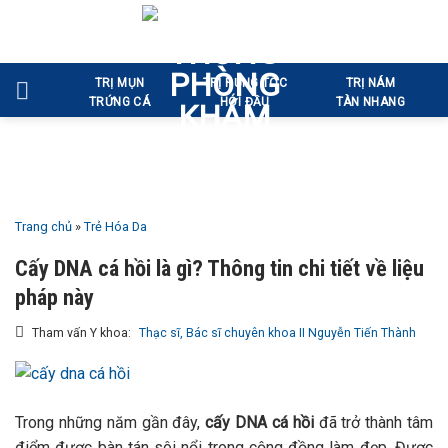
Bỏ
qua
nội
TRỊ MỤN
TRỊ RỤNG TÓC
TRỊ NÁM
dung
TRỨNG CÁ
HÓI ĐẦU
TÀN NHANG
Trang chủ
»
Trẻ Hóa Da
Cấy DNA cá hồi là gì? Thông tin chi tiết về liệu
pháp này
Tham vấn Y khoa:
Thạc sĩ, Bác sĩ chuyên khoa II Nguyễn Tiến Thành
Trong những năm gần đây,
cấy DNA cá hồi
đã trở thành tâm
điểm được bàn tán sôi nổi trong cộng đồng làm đẹp. Được