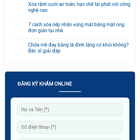
ý
có
Xóa rãnh cười an toàn, hạn chế tái phát với công
6
bình
bài
luận
nghệ cao
tập
ở
giảm
Nổi
Không
nếp
mề
có
7 cách xóa nếp nhăn vùng mắt bằng mật ong
nhăn
đay
bình
quanh
ở
luận
đơn giản tại nhà
miệng
mông
ở
hiệu
do
Xóa
Không
quả
đâu?
rãnh
có
Chữa mề đay bằng lá đinh lăng có khỏi không?
tại
Triệu
cười
bình
nhà
chứng
an
luận
Bác sĩ giải đáp
và
toàn,
ở
cách
hạn
7
Không
điều
chế
cách
có
trị
tái
xóa
bình
phát
nếp
luận
với
nhăn
ở
công
vùng
Chữa
nghệ
mắt
mề
ĐĂNG KÝ KHÁM ONLINE
cao
bằng
đay
mật
bằng
ong
lá
đơn
đinh
giản
lăng
tại
có
nhà
khỏi
không?
Bác
sĩ
giải
đáp