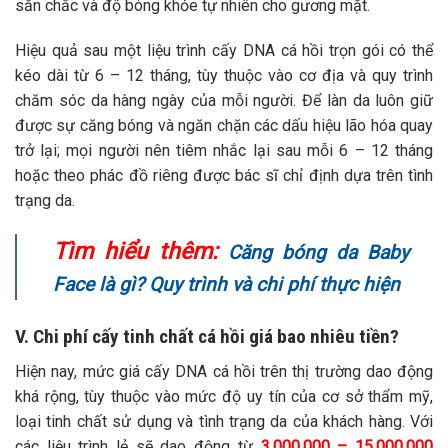
săn chắc và độ bóng khỏe tự nhiên cho gương mặt.
Hiệu quả sau một liệu trình cấy DNA cá hồi trọn gói có thể
kéo dài từ 6 – 12 tháng, tùy thuộc vào cơ địa và quy trình
chăm sóc da hàng ngày của mỗi người. Để làn da luôn giữ
được sự căng bóng và ngăn chặn các dấu hiệu lão hóa quay
trở lại; mọi người nên tiêm nhắc lại sau mỗi 6 – 12 tháng
hoặc theo phác đồ riêng được bác sĩ chỉ định dựa trên tình
trạng da.
Tìm hiểu thêm:
Căng bóng da Baby
Face là gì? Quy trình và chi phí thực hiện
V. Chi phí cấy tinh chất cá hồi giá bao nhiêu tiền?
Hiện nay, mức giá cấy DNA cá hồi trên thị trường dao động
khá rộng, tùy thuộc vào mức độ uy tín của cơ sở thẩm mỹ,
loại tinh chất sử dụng và tình trạng da của khách hàng. Với
các liệu trình lẻ sẽ dao động từ
3.000.000 – 15.000.000