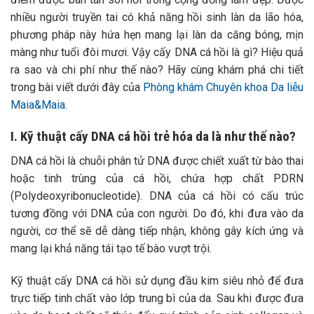
nhiều người truyền tai có khả năng hồi sinh làn da lão hóa,
phương pháp này hứa hẹn mang lại làn da căng bóng, mịn
màng như tuổi đôi mươi. Vậy cấy DNA cá hồi là gì? Hiệu quả
ra sao và chi phí như thế nào? Hãy cùng khám phá chi tiết
trong bài viết dưới đây của
Phòng khám Chuyên khoa Da liễu
Maia&Maia
.
I. Kỹ thuật cấy DNA cá hồi trẻ hóa da là như thế nào?
DNA cá hồi là chuỗi phân tử DNA được chiết xuất từ bào thai
hoặc tinh trùng của cá hồi, chứa hợp chất PDRN
(Polydeoxyribonucleotide). DNA của cá hồi có cấu trúc
tương đồng với DNA của con người. Do đó, khi đưa vào da
người, cơ thể sẽ dễ dàng tiếp nhận, không gây kích ứng và
mang lại khả năng tái tạo tế bào vượt trội.
Kỹ thuật cấy DNA cá hồi sử dụng đầu kim siêu nhỏ để đưa
trực tiếp tinh chất vào lớp trung bì của da. Sau khi được đưa