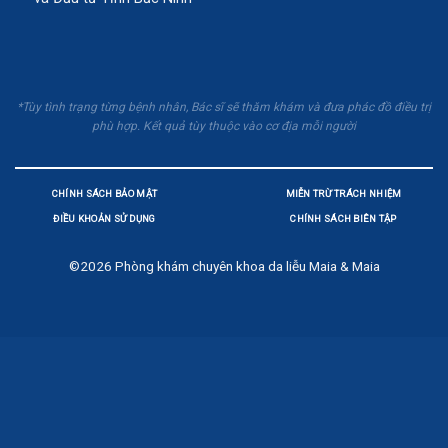
*Tùy tình trạng từng bệnh nhân, Bác sĩ sẽ thăm khám và đưa phác đồ điều trị
phù hợp. Kết quả tùy thuộc vào cơ địa mỗi người
CHÍNH SÁCH BẢO MẬT
MIỄN TRỪ TRÁCH NHIỆM
ĐIỀU KHOẢN SỬ DỤNG
CHÍNH SÁCH BIÊN TẬP
©2026
Phòng khám chuyên khoa da liễu Maia & Maia