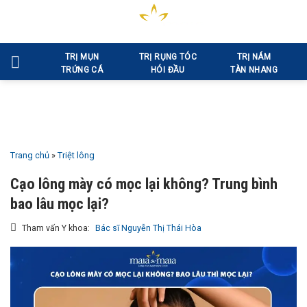
Bỏ
qua
nội
TRỊ MỤN
TRỊ RỤNG TÓC
TRỊ NÁM
dung
TRỨNG CÁ
HÓI ĐẦU
TÀN NHANG
Trang chủ
»
Triệt lông
Cạo lông mày có mọc lại không? Trung bình
bao lâu mọc lại?
Tham vấn Y khoa:
Bác sĩ Nguyễn Thị Thái Hòa