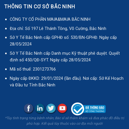
THÔNG TIN CƠ SỞ BẮC NINH
CÔNG TY CỔ PHẦN MAIA&MAIA BẮC NINH
Địa chỉ: Số 197 Lê Thánh Tông, Võ Cường, Bắc Ninh
Sở Y Tế Bắc Ninh cấp GPHĐ số: 530/BN-GPHĐ. Ngày cấp
28/05/2024
Sở Y Tế Bắc Ninh cấp Danh mục Kỹ thuật phê duyệt. Quyết
định số 450/QĐ-SYT. Ngày cấp 28/05/2024
Mã số thuế: 2301273766
Ngày cấp ĐKKD: 29/01/2024 (lần đầu). Nơi cấp: Sở Kế Hoạch
và Đầu tư Tỉnh Bắc Ninh
*Tùy tình trạng từng bệnh nhân, Bác sĩ sẽ thăm khám và đưa phác đồ điều trị
phù hợp. Kết quả tùy thuộc vào cơ địa mỗi người