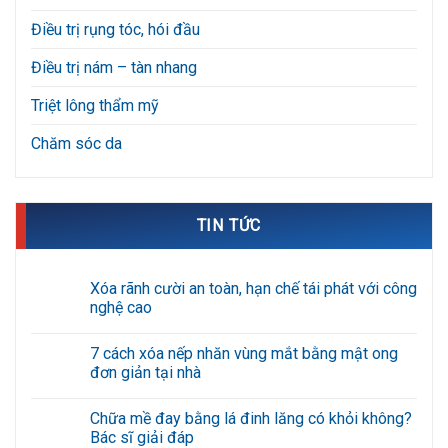
Điều trị rụng tóc, hói đầu
Điều trị nám – tàn nhang
Triệt lông thẩm mỹ
Chăm sóc da
TIN TỨC
Xóa rãnh cười an toàn, hạn chế tái phát với công
nghệ cao
Không
có
7 cách xóa nếp nhăn vùng mắt bằng mật ong
bình
luận
đơn giản tại nhà
ở
Xóa
Không
rãnh
có
Chữa mề đay bằng lá đinh lăng có khỏi không?
cười
bình
an
luận
Bác sĩ giải đáp
toàn,
ở