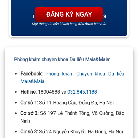
TƯ VẤN 24/7 HOTLINE:
032.845.1188
Mọi thông tin của khách hàng đều được bảo mật
Phòng khám chuyên khoa Da liễu Maia&Maia:
Facebook:
Phòng khám Chuyên khoa Da liễu
Maia&Maia
Hotline:
18004888 và
032.845.1188
Cơ sở 1:
Số 11 Hoàng Cầu, Đống Đa, Hà Nội
Cơ sở 2:
Số 197 Lê Thánh Tông, Võ Cường, Bắc
Ninh
Cơ sở 3:
Số 24 Nguyễn Khuyến, Hà Đông, Hà Nội