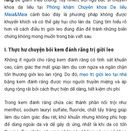
khoa da liễu tại
Phòng khám Chuyên khoa Da liễu
Maia&Maia
cảnh báo đây là phương pháp không được
khuyến khích và có thể gây hại cho làn da. Cùng tìm hiểu rõ
hơn về cách điều trị giời leo đúng đắn để tránh những biến
chứng không mong muốn trong bài viết sau.
I. Thực hư chuyện bôi kem đánh răng trị giời leo
Không ít người cho rằng kem đánh răng có tính sát khuẩn
cao, cảm giác the mát giúp làm dịu cơn ngứa và ngăn chặn
tổn thương giời leo lan rộng. Do đó,
mẹo trị giời leo tại nhà
bằng kem đánh răng được mọi người truyền miệng và áp
dụng rộng rãi bởi cách thực hiện dễ dàng, tiết kiệm chi phí.
Trong kem đánh răng chứa các thành phần nổi trội như
menthol, sodium lauryl sulfate, fluoride, chất tẩy trắng giúp
làm dịu cảm giác đau rát, khử khuẩn nhưng không phù hợp
để dùng ngoài da và dễ gây dị ứng, nhất là khi da có tổn