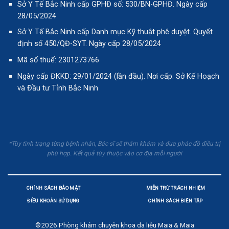
Sở Y Tế Bắc Ninh cấp GPHĐ số: 530/BN-GPHĐ. Ngày cấp
28/05/2024
Sở Y Tế Bắc Ninh cấp Danh mục Kỹ thuật phê duyệt. Quyết
định số 450/QĐ-SYT. Ngày cấp 28/05/2024
Mã số thuế: 2301273766
Ngày cấp ĐKKD: 29/01/2024 (lần đầu). Nơi cấp: Sở Kế Hoạch
và Đầu tư Tỉnh Bắc Ninh
*Tùy tình trạng từng bệnh nhân, Bác sĩ sẽ thăm khám và đưa phác đồ điều trị
phù hợp. Kết quả tùy thuộc vào cơ địa mỗi người
CHÍNH SÁCH BẢO MẬT
MIỄN TRỪ TRÁCH NHIỆM
ĐIỀU KHOẢN SỬ DỤNG
CHÍNH SÁCH BIÊN TẬP
©2026
Phòng khám chuyên khoa da liễu Maia & Maia