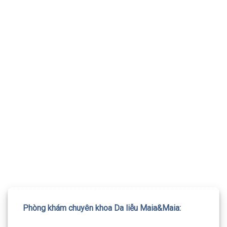
TƯ VẤN 24/7 HOTLINE:
032.845.1188
Mọi thông tin của khách hàng đều được bảo mật
Phòng khám chuyên khoa Da liễu Maia&Maia: