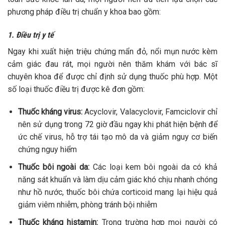
phương pháp điều trị chuẩn y khoa bao gồm:
1. Điều trị y tế
Ngay khi xuất hiện triệu chứng mẩn đỏ, nổi mụn nước kèm
cảm giác đau rát, mọi người nên thăm khám với bác sĩ
chuyên khoa để được chỉ định sử dụng thuốc phù hợp. Một
số loại thuốc điều trị được kê đơn gồm:
Thuốc kháng virus:
Acyclovir, Valacyclovir, Famciclovir chỉ
nên sử dụng trong 72 giờ đầu ngay khi phát hiện bệnh để
ức chế virus, hỗ trợ tái tạo mô da và giảm nguy cơ biến
chứng nguy hiểm
Thuốc bôi ngoài da:
Các loại kem bôi ngoài da có khả
năng sát khuẩn và làm dịu cảm giác khó chịu nhanh chóng
như hồ nước, thuốc bôi chứa corticoid mang lại hiệu quả
giảm viêm nhiễm, phòng tránh bội nhiễm
Thuốc kháng histamin:
Trong trường hợp mọi người có