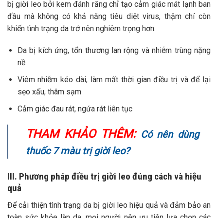
bị giời leo bởi kem đánh răng chỉ tạo cảm giác mát lạnh ban
đầu mà không có khả năng tiêu diệt virus, thậm chí còn
khiến tình trạng da trở nên nghiêm trọng hơn:
Da bị kích ứng, tổn thương lan rộng và nhiễm trùng nặng
nề
Viêm nhiễm kéo dài, làm mất thời gian điều trị và để lại
sẹo xấu, thâm sạm
Cảm giác đau rát, ngứa rát liên tục
THAM KHẢO THÊM:
Có nên dùng
thuốc 7 màu trị giời leo?
III. Phương pháp điều trị giời leo đúng cách và hiệu
quả
Để cải thiện tình trạng da bị giời leo hiệu quả và đảm bảo an
toàn sức khỏe làn da, mọi người nên ưu tiên lựa chọn các