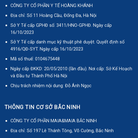
CÔNG TY CỔ PHẦN Y TẾ HOÀNG KHÁNH
Địa chỉ: Số 11 Hoàng Cầu, Đống Đa, Hà Nội
Sở Y Tế cấp GPHĐ số: 3411/HNO-GPHĐ. Ngày cấp
16/10/2023
Sở Y Tế cấp danh mục kỹ thuật phê duyệt. Quyết định số
4916/QĐ-SYT. Ngày cấp 16/10/2023
Mã số thuế: 0104675448
Ngày cấp ĐKKD: 20/05/2010 (lần đầu). Nơi cấp: Sở Kế Hoạch
và Đầu tư Thành Phố Hà Nội
Chịu trách nhiệm nội dung: Đỗ Ánh Ngọc
THÔNG TIN CƠ SỞ BẮC NINH
CÔNG TY CỔ PHẦN MAIA&MAIA BẮC NINH
Địa chỉ: Số 197 Lê Thánh Tông, Võ Cường, Bắc Ninh