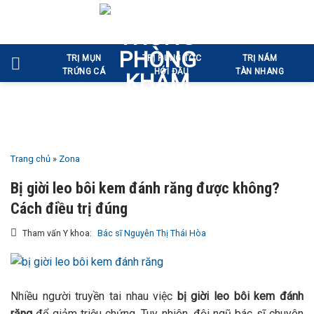
Bỏ
qua
nội
TRỊ MỤN
TRỊ RỤNG TÓC
TRỊ NÁM
dung
TRỨNG CÁ
HÓI ĐẦU
TÀN NHANG
Trang chủ
»
Zona
Bị giời leo bôi kem đánh răng được không?
Cách điều trị đúng
Tham vấn Y khoa:
Bác sĩ Nguyễn Thị Thái Hòa
Nhiều người truyền tai nhau việc
bị giời leo bôi kem đánh
răng
để giảm triệu chứng. Tuy nhiên, đội ngũ bác sĩ chuyên