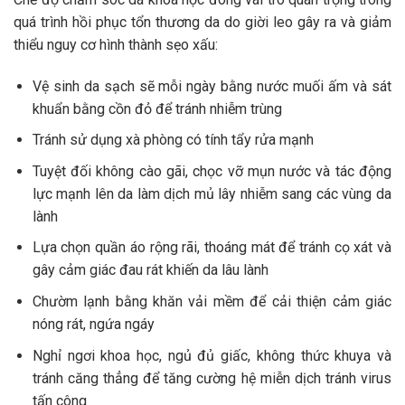
quá trình hồi phục tổn thương da do giời leo gây ra và giảm
thiểu nguy cơ hình thành sẹo xấu:
Vệ sinh da sạch sẽ mỗi ngày bằng nước muối ấm và sát
khuẩn bằng cồn đỏ để tránh nhiễm trùng
Tránh sử dụng xà phòng có tính tẩy rửa mạnh
Tuyệt đối không cào gãi, chọc vỡ mụn nước và tác động
lực mạnh lên da làm dịch mủ lây nhiễm sang các vùng da
lành
Lựa chọn quần áo rộng rãi, thoáng mát để tránh cọ xát và
gây cảm giác đau rát khiến da lâu lành
Chườm lạnh bằng khăn vải mềm để cải thiện cảm giác
nóng rát, ngứa ngáy
Nghỉ ngơi khoa học, ngủ đủ giấc, không thức khuya và
tránh căng thẳng để tăng cường hệ miễn dịch tránh virus
tấn công