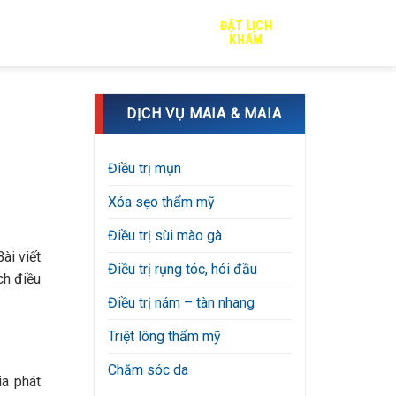
ĐẶT LỊCH
TRỊ SẸO
TIN TỨC
TUYỂN DỤNG
KHÁM
DỊCH VỤ MAIA & MAIA
Điều trị mụn
Xóa sẹo thẩm mỹ
Điều trị sùi mào gà
ài viết
Điều trị rụng tóc, hói đầu
ch điều
Điều trị nám – tàn nhang
Triệt lông thẩm mỹ
Chăm sóc da
a phát