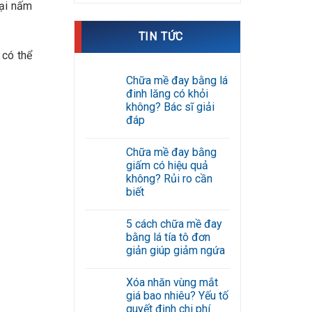
oại nấm
TIN TỨC
 có thể
Chữa mề đay bằng lá
đinh lăng có khỏi
không? Bác sĩ giải
đáp
Không
có
Chữa mề đay bằng
bình
luận
giấm có hiệu quả
ở
không? Rủi ro cần
Chữa
mề
biết
đay
Không
bằng
có
lá
5 cách chữa mề đay
bình
đinh
luận
lăng
bằng lá tía tô đơn
ở
có
giản giúp giảm ngứa
Chữa
khỏi
mề
không?
Không
đay
Bác
có
bằng
sĩ
Xóa nhăn vùng mắt
bình
giấm
giải
luận
giá bao nhiêu? Yếu tố
có
đáp
ở
hiệu
quyết định chi phí
5