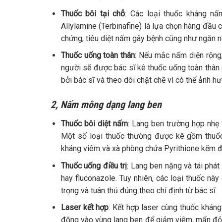
Thuốc bôi tại chỗ
: Các loại thuốc kháng n
Allylamine (Terbinafine) là lựa chọn hàng đầ
chứng, tiêu diệt nấm gây bệnh cũng như ngăn n
Thuốc uống toàn thân
: Nếu mắc nấm diện rộng, 
người sẽ được bác sĩ kê thuốc uống toàn thân 
bởi bác sĩ và theo dõi chặt chẽ vì có thể ảnh 
2, Nấm mông dạng lang ben
Thuốc bôi diệt nấm
: Lang ben trường hợp nhẹ 
Một số loại thuốc thường được kê gồm thuố
kháng viêm và xà phòng chứa Pyrithione kẽm đ
Thuốc uống điều trị
: Lang ben nặng và tái phá
hay fluconazole. Tuy nhiên, các loại thuốc nà
trọng và tuân thủ đúng theo chỉ định từ bác sĩ
Laser kết hợp
: Kết hợp laser cùng thuốc kháng
động vào vùng lang ben để giảm viêm, mẩn đỏ,