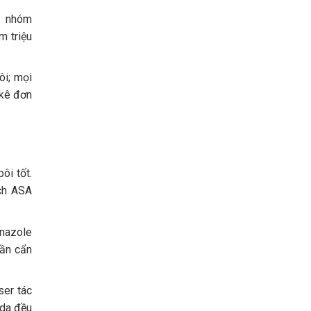
c nhóm
m triệu
ôi; mọi
 kê đơn
ôi tốt.
ịch ASA
onazole
cần cẩn
ser tác
 da đều