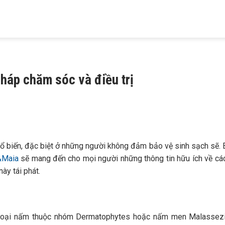
HIỆU
KHÁM BỆNH
TRỊ MỤN
TRỊ RỤNG TÓC
TRỊ NÁM
 MAIA
DA LIỄU
TRỨNG CÁ
HÓI ĐẦU
TÀN NHANG
háp chăm sóc và điều trị
ổ biến, đặc biệt ở những người không đảm bảo vệ sinh sạch sẽ.
B
&Maia
sẽ mang đến cho mọi người những thông tin hữu ích về cá
ày tái phát.
 loại nấm thuộc nhóm Dermatophytes hoặc nấm men Malassezi