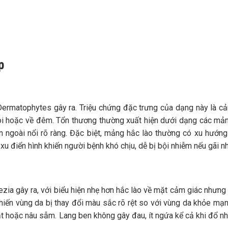
p
ermatophytes gây ra. Triệu chứng đặc trưng của dạng này là c
hôi hoặc về đêm. Tổn thương thường xuất hiện dưới dạng các mả
n ngoài nổi rõ ràng. Đặc biệt, mảng hắc lào thường có xu hướng
xu điển hình khiến người bệnh khó chịu, dễ bị bội nhiễm nếu gãi nh
ia gây ra, với biểu hiện nhẹ hơn hắc lào về mặt cảm giác nhưng 
iến vùng da bị thay đổi màu sắc rõ rệt so với vùng da khỏe mạ
ạt hoặc nâu sẫm.
Lang ben không gây đau, ít ngứa kể cả khi đổ n