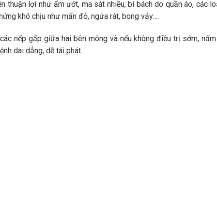
n thuận lợi như ẩm ướt, ma sát nhiều, bí bách do quần áo, các l
chứng khó chịu như mẩn đỏ, ngứa rát, bong vảy….
 các nếp gấp giữa hai bên mông và nếu không điều trị sớm, nấm
ệnh dai dẳng, dễ tái phát.