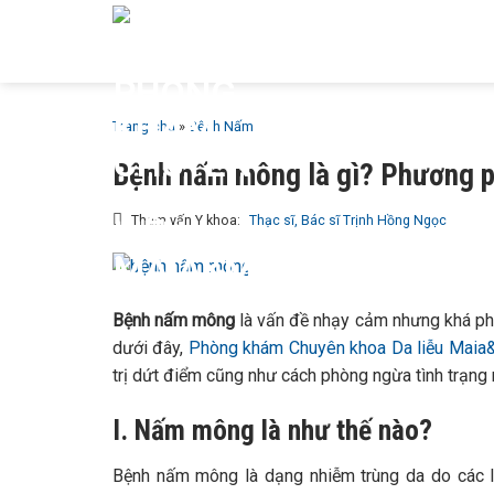
Bỏ
GIỚI T
qua
MAIA &
nội
dung
Trang chủ
»
Bệnh Nấm
Bệnh nấm mông là gì? Phương p
Tham vấn Y khoa:
Thạc sĩ, Bác sĩ Trịnh Hồng Ngọc
Bệnh nấm mông
là vấn đề nhạy cảm nhưng khá ph
dưới đây,
Phòng khám Chuyên khoa Da liễu Maia
trị dứt điểm cũng như cách phòng ngừa tình trạng n
I. Nấm mông là như thế nào?
Bệnh nấm mông là dạng nhiễm trùng da do các