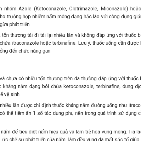
ấm nhóm Azole (Ketoconazole, Clotrimazole, Miconazole) hoặ
u cho trường hợp nhiễm nấm mông dạng hắc lào với công dụng giả
gừa phát triển
tổn thương tái đi tái lại nhiều lần và không đáp ứng với thuốc b
chứa itraconazole hoặc terbinafine. Lưu ý, thuốc uống cần được
hưởng đến chức năng gan
và chưa có nhiều tổn thương trên da thường đáp ứng với thuốc b
c kháng nấm dạng bôi chứa
ketoconazole, terbinafine, dung d
ể vệ sinh
t nhiều lần được chỉ định thuốc kháng nấm đường uống như itrac
y có thể tiềm ẩn 1 số tác dụng phụ nên trong quá trình sử dụng 
 nấm để tiêu diệt nấm hiệu quả và làm trẻ hóa vùng mông. Tia la
 ức chế sự phát triển của nấm, làm đều vùng da mất sắc tố giúp