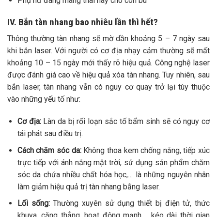
Phụ nữ đang mang thai hay cho con bú
IV. Bắn tàn nhang bao nhiêu lần thì hết?
Thông thường tàn nhang sẽ mờ dần khoảng 5 – 7 ngày sau
khi bắn laser. Với người có cơ địa nhạy cảm thường sẽ mất
khoảng 10 – 15 ngày mới thấy rõ hiệu quả.
Công nghệ laser
được đánh giá cao về hiệu quả xóa tàn nhang. Tuy nhiên, sau
bắn laser, tàn nhang vẫn có nguy cơ quay trở lại tùy thuộc
vào những yếu tố như:
Cơ địa:
Làn da bị rối loạn sắc tố bẩm sinh sẽ có nguy cơ
tái phát sau điều trị.
Cách chăm sóc da:
Không thoa kem chống nắng, tiếp xúc
trực tiếp với ánh nắng mặt trời, sử dụng sản phẩm chăm
sóc da chứa nhiều chất hóa học,… là những nguyên nhân
làm giảm hiệu quả trị tàn nhang bằng laser.
Lối sống:
Thường xuyên sử dụng thiết bị điện tử, thức
khuya, căng thẳng, hoạt động mạnh,… kéo dài thời gian