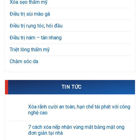
Xóa sẹo thẩm mỹ
Điều trị sùi mào gà
Điều trị rụng tóc, hói đầu
Điều trị nám – tàn nhang
Triệt lông thẩm mỹ
Chăm sóc da
TIN TỨC
Xóa rãnh cười an toàn, hạn chế tái phát với công
nghệ cao
Không
có
7 cách xóa nếp nhăn vùng mắt bằng mật ong
bình
luận
đơn giản tại nhà
ở
Xóa
Không