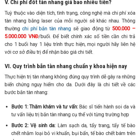
V. Chi phí đốt tàn nhang giá bao nhiêu tiền?
Tuỳ thuộc vào diện tích, tình trạng, công nghệ mà chi phí xóa
tàn nhang bằng laser của mỗi người sẽ khác nhau. Thông
thường
chi phí bắn tàn nhang
sẽ giao động từ
500.000 –
5.000.000 VNĐ
/buổi. Để biết chính xác số tiền cần chi trả
cho 1 buổi hay 1 liệu trình thực hiện, mọi người hãy liên hệ
với cơ sở điều trị để nhận báo giá chi tiết.
VI. Quy trình bắn tàn nhang chuẩn y khoa hiện nay
Thực hiện trị tàn nhang không đúng quy trình dễ gây ra những
biến chứng nguy hiểm cho da. Dưới đây là chi tiết về các
bước bắn tàn nhang:
Bước 1: Thăm khám và tư vấn:
Bác sĩ tiến hành soi da và
tư vấn liệu trị bắn tàn nhang cụ thể với từng trường hợp
Bước 2: Vệ sinh da:
Làm sạch da, tẩy trang, tẩy tế bào
chết nhằm loại bỏ vi khuẩn, bụi bẩn, tế bào chết bám trên