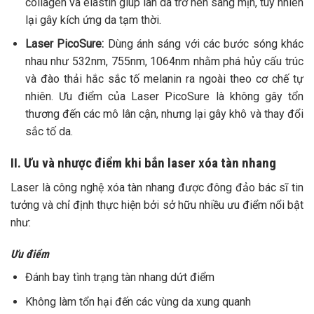
collagen và elastin giúp làn da trở nên sáng mịn, tuy nhiên
lại gây kích ứng da tạm thời.
Laser PicoSure:
Dùng ánh sáng với các bước sóng khác
nhau như 532nm, 755nm, 1064nm nhằm phá hủy cấu trúc
và đào thải hắc sắc tố melanin ra ngoài theo cơ chế tự
nhiên. Ưu điểm của Laser PicoSure là không gây tổn
thương đến các mô lân cận, nhưng lại gây khô và thay đổi
sắc tố da.
II. Ưu và nhược điểm khi bắn laser xóa tàn nhang
Laser là công nghệ xóa tàn nhang được đông đảo bác sĩ tin
tưởng và chỉ định thực hiện bởi sở hữu nhiều ưu điểm nổi bật
như:
Ưu điểm
Đánh bay tình trạng tàn nhang dứt điểm
Không làm tổn hại đến các vùng da xung quanh