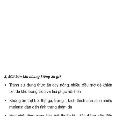
3, Mới bắn tàn nhang kiêng ăn gì?
Tránh sử dụng thức ăn cay nóng, nhiều dầu mỡ dễ khiến
làn da khó bong tróc và lâu phục hồi hơn
Không ăn thịt bò, thịt gà, trứng,… kích thích sản sinh nhiều
melanin dẫn đến tình trạng thâm da
Hạn chế uống rượu, bia, hút thuốc lá,… tác động xấu đến