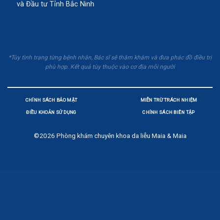
và Đầu tư Tỉnh Bắc Ninh
*Tùy tình trạng từng bệnh nhân, Bác sĩ sẽ thăm khám và đưa phác đồ điều trị
phù hợp. Kết quả tùy thuộc vào cơ địa mỗi người
CHÍNH SÁCH BẢO MẬT
MIỄN TRỪ TRÁCH NHIỆM
ĐIỀU KHOẢN SỬ DỤNG
CHÍNH SÁCH BIÊN TẬP
©2026
Phòng khám chuyên khoa da liễu Maia & Maia