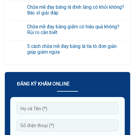
rãnh
có
Chữa mề đay bằng lá đinh lăng có khỏi không?
cười
bình
an
luận
Bác sĩ giải đáp
toàn,
ở
hạn
7
Không
chế
cách
có
Chữa mề đay bằng giấm có hiệu quả không?
tái
xóa
bình
phát
nếp
luận
Rủi ro cần biết
với
nhăn
ở
công
vùng
Chữa
Không
nghệ
mắt
mề
có
5 cách chữa mề đay bằng lá tía tô đơn giản
cao
bằng
đay
bình
mật
bằng
luận
giúp giảm ngứa
ong
lá
ở
đơn
đinh
Chữa
Không
giản
lăng
mề
có
tại
có
đay
bình
nhà
khỏi
bằng
luận
không?
giấm
ở
Bác
có
5
sĩ
hiệu
cách
ĐĂNG KÝ KHÁM ONLINE
giải
quả
chữa
đáp
không?
mề
Rủi
đay
ro
bằng
cần
lá
biết
tía
tô
đơn
giản
giúp
giảm
ngứa