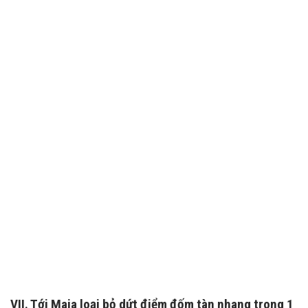
TƯ VẤN 24/7 HOTLINE:
032.845.1188
Mọi thông tin của khách hàng đều được bảo mật
VII. Tới Maia loại bỏ dứt điểm đốm tàn nhang trong 1