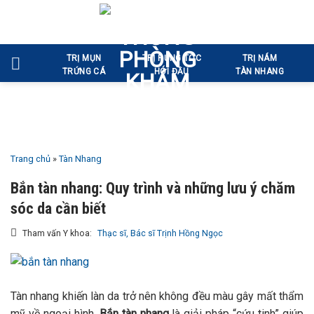
Bỏ
qua
nội
TRỊ MỤN
TRỊ RỤNG TÓC
TRỊ NÁM
dung
TRỨNG CÁ
HÓI ĐẦU
TÀN NHANG
Trang chủ
»
Tàn Nhang
Bắn tàn nhang: Quy trình và những lưu ý chăm
sóc da cần biết
Tham vấn Y khoa:
Thạc sĩ, Bác sĩ Trịnh Hồng Ngọc
Tàn nhang khiến làn da trở nên không đều màu gây mất thẩm
mỹ về ngoại hình.
Bắn tàn nhang
là giải pháp “cứu tinh” giúp