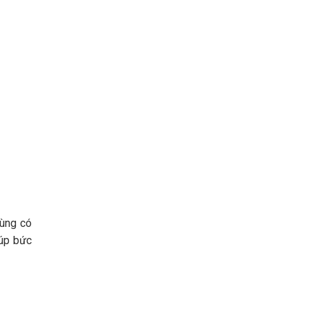
dùng có
iúp bức