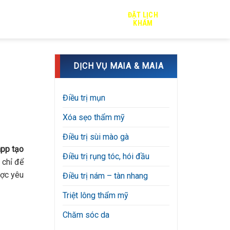
ĐẶT LỊCH
TRỊ SẸO
TIN TỨC
TUYỂN DỤNG
KHÁM
DỊCH VỤ MAIA & MAIA
Điều trị mụn
Xóa sẹo thẩm mỹ
Điều trị sùi mào gà
app tạo
Điều trị rụng tóc, hói đầu
 chỉ để
ược yêu
Điều trị nám – tàn nhang
Triệt lông thẩm mỹ
Chăm sóc da