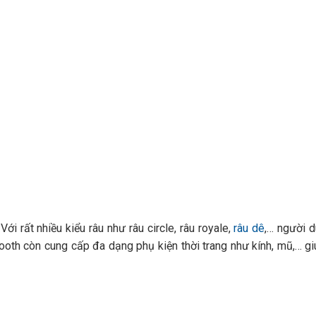
ới rất nhiều kiểu râu như râu circle, râu royale,
râu dê
,… người 
ooth còn cung cấp đa dạng phụ kiện thời trang như kính, mũ,… g