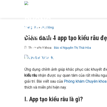
Bỏ
GIỚI T
qua
MAIA &
nội
dung
Trang chủ
»
Triệt lông
Điểm danh 4 app tạo kiểu râu đẹ
Tham vấn Y khoa:
Bác sĩ Nguyễn Thị Thái Hòa
Ứng dụng chỉnh ảnh giúp khắc phục các khuyết đi
kiểu râu
nhận được sự quan tâm của rất nhiều ngư
giải trí. Bài viết sau của
Phòng khám Chuyên khoa 
thích và miễn phí hiện nay.
I. App tạo kiểu râu là gì?