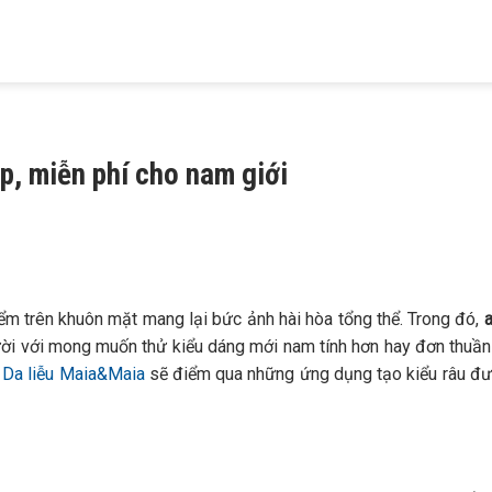
HIỆU
KHÁM BỆNH
TRỊ MỤN
TRỊ RỤNG TÓC
TRỊ NÁM
 MAIA
DA LIỄU
TRỨNG CÁ
HÓI ĐẦU
TÀN NHANG
p, miễn phí cho nam giới
ểm trên khuôn mặt mang lại bức ảnh hài hòa tổng thể. Trong đó,
ời với mong muốn thử kiểu dáng mới nam tính hơn hay đơn thuần
Da liễu Maia&Maia
sẽ điểm qua những ứng dụng tạo kiểu râu đ