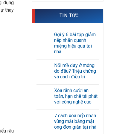
ng dụng
sự thay
TIN TỨC
Gợi ý 6 bài tập giảm
nếp nhăn quanh
miệng hiệu quả tại
nhà
Không
có
Nổi mề đay ở mông
bình
luận
do đâu? Triệu chứng
ở
và cách điều trị
Gợi
ý
Không
6
có
bài
Xóa rãnh cười an
bình
tập
luận
toàn, hạn chế tái phát
giảm
ở
nếp
với công nghệ cao
Nổi
nhăn
mề
Không
quanh
đay
có
miệng
ở
7 cách xóa nếp nhăn
bình
hiệu
mông
luận
quả
vùng mắt bằng mật
do
ở
tại
đâu?
ong đơn giản tại nhà
Xóa
nhà
Triệu
iểu râu
rãnh
Không
chứng