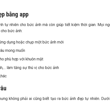
đẹp bằng app
h tự nhiên cho bức ảnh mà còn giúp tiết kiệm thời gian. Mọi ng
p cho bức ảnh:
n ứng dụng hoặc chụp một bức ảnh mới
u râu mong muốn
cho phù hợp với khuôn mặt
h,… làm tăng sự thú vị cho bức ảnh
khác
râu
hưng không phải ai cũng biết tạo ra bức ảnh đẹp tự nhiên. Dưới