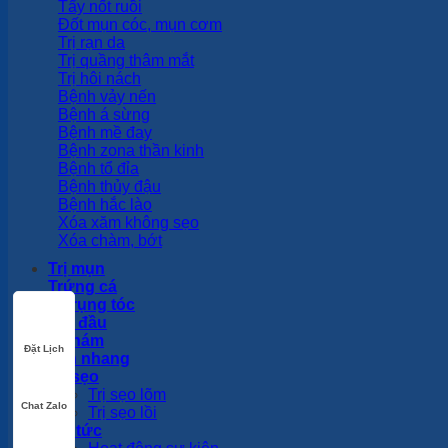
Tẩy nốt ruồi
Đốt mụn cóc, mụn cơm
Trị rạn da
Trị quầng thâm mắt
Trị hôi nách
Bệnh vảy nến
Bệnh á sừng
Bệnh mề đay
Bệnh zona thần kinh
Bệnh tổ đỉa
Bệnh thủy đậu
Bệnh hắc lào
Xóa xăm không sẹo
Xóa chàm, bớt
Trị mụn
Trứng cá
Trị rụng tóc
Hói đầu
Trị nám
Đặt Lịch
Tàn nhang
Trị sẹo
Trị sẹo lõm
Chat Zalo
Trị sẹo lồi
Tin tức