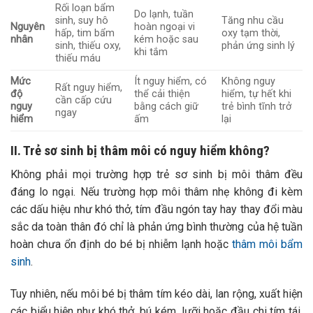
Rối loạn bẩm
Do lạnh, tuần
sinh, suy hô
Tăng nhu cầu
Nguyên
hoàn ngoại vi
hấp, tim bẩm
oxy tạm thời,
nhân
kém hoặc sau
sinh, thiếu oxy,
phản ứng sinh lý
khi tắm
thiếu máu
Mức
Ít nguy hiểm, có
Không nguy
Rất nguy hiểm,
độ
thể cải thiện
hiểm, tự hết khi
cần cấp cứu
nguy
bằng cách giữ
trẻ bình tĩnh trở
ngay
hiểm
ấm
lại
II. Trẻ sơ sinh bị thâm môi có nguy hiểm không?
Không phải mọi trường hợp trẻ sơ sinh bị môi thâm đều
đáng lo ngại. Nếu trường hợp môi thâm nhẹ không đi kèm
các dấu hiệu như khó thở, tím đầu ngón tay hay thay đổi màu
sắc da toàn thân đó chỉ là phản ứng bình thường của hệ tuần
hoàn chưa ổn định do bé bị nhiễm lạnh hoặc
thâm môi bẩm
sinh
.
Tuy nhiên, nếu môi bé bị thâm tím kéo dài, lan rộng, xuất hiện
các biểu hiện như khó thở, bú kém, lưỡi hoặc đầu chi tím tái,