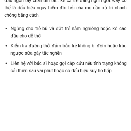
đầu ngón tay chân tím tái… kể cả trẻ đang nghỉ ngơi. Đây có
thể là dấu hiệu nguy hiểm đòi hỏi cha mẹ cần xử trí nhanh
chóng bằng cách:
Ngừng cho trẻ bú và đặt trẻ nằm nghiêng hoặc kê cao
đầu cho dễ thở
Kiểm tra đường thở, đảm bảo trẻ không bị đờm hoặc trào
ngược sữa gây tắc nghẽn
Liên hệ với bác sĩ hoặc gọi cấp cứu nếu tình trạng không
cải thiện sau vài phút hoặc có dấu hiệu suy hô hấp