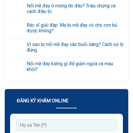
có
Nổi mề đay ở mông do đâu? Triệu chứng và
bình
luận
cách điều trị
ở
Gợi
Không
ý
có
Bác sĩ giải đáp: Mẹ bị mề đay có cho con bú
6
bình
bài
luận
được không?
tập
ở
giảm
Nổi
Không
nếp
mề
có
Vì sao bị nổi mề đay vào buổi sáng? Cách xử lý
nhăn
đay
bình
quanh
ở
luận
đúng
miệng
mông
ở
hiệu
do
Bác
Không
quả
đâu?
sĩ
có
Nổi mề đay kiêng gì để giảm ngứa và mau
tại
Triệu
giải
bình
nhà
chứng
đáp:
luận
khỏi?
và
Mẹ
ở
cách
bị
Vì
Không
điều
mề
sao
có
trị
đay
bị
bình
có
nổi
luận
cho
mề
ở
con
đay
Nổi
bú
vào
mề
ĐĂNG KÝ KHÁM ONLINE
được
buổi
đay
không?
sáng?
kiêng
Cách
gì
xử
để
lý
giảm
đúng
ngứa
và
mau