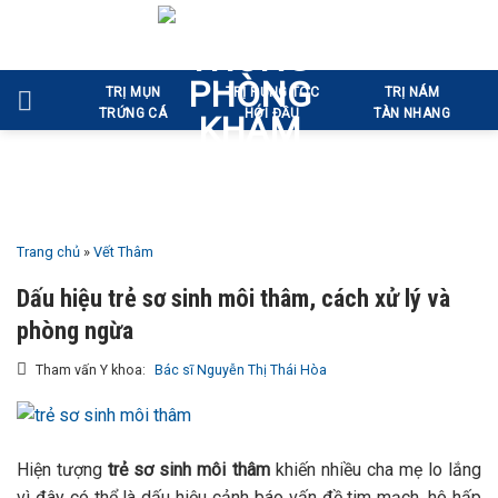
Bỏ
qua
nội
TRỊ MỤN
TRỊ RỤNG TÓC
TRỊ NÁM
dung
TRỨNG CÁ
HÓI ĐẦU
TÀN NHANG
Trang chủ
»
Vết Thâm
Dấu hiệu trẻ sơ sinh môi thâm, cách xử lý và
phòng ngừa
Tham vấn Y khoa:
Bác sĩ Nguyễn Thị Thái Hòa
Hiện tượng
trẻ sơ sinh môi thâm
khiến nhiều cha mẹ lo lắng
vì đây có thể là dấu hiệu cảnh báo vấn đề tim mạch, hô hấp