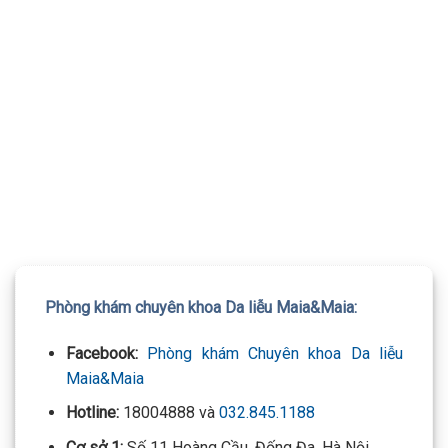
TƯ VẤN 24/7 HOTLINE:
032.845.1188
Mọi thông tin của khách hàng đều được bảo mật
Phòng khám chuyên khoa Da liễu Maia&Maia:
Facebook:
Phòng khám Chuyên khoa Da liễu
Maia&Maia
Hotline:
18004888 và
032.845.1188
Cơ sở 1:
Số 11 Hoàng Cầu, Đống Đa, Hà Nội