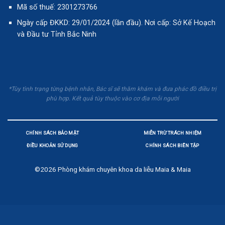
Mã số thuế: 2301273766
Ngày cấp ĐKKD: 29/01/2024 (lần đầu). Nơi cấp: Sở Kế Hoạch
và Đầu tư Tỉnh Bắc Ninh
*Tùy tình trạng từng bệnh nhân, Bác sĩ sẽ thăm khám và đưa phác đồ điều trị
phù hợp. Kết quả tùy thuộc vào cơ địa mỗi người
CHÍNH SÁCH BẢO MẬT
MIỄN TRỪ TRÁCH NHIỆM
ĐIỀU KHOẢN SỬ DỤNG
CHÍNH SÁCH BIÊN TẬP
©2026
Phòng khám chuyên khoa da liễu Maia & Maia