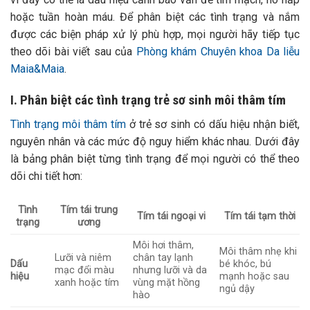
hoặc tuần hoàn máu. Để phân biệt các tình trạng và nắm
được các biện pháp xử lý phù hợp, mọi người hãy tiếp tục
theo dõi bài viết sau của
Phòng khám Chuyên khoa Da liễu
Maia&Maia
.
I. Phân biệt các tình trạng trẻ sơ sinh môi thâm tím
Tình trạng môi thâm tím
ở trẻ sơ sinh có dấu hiệu nhận biết,
nguyên nhân và các mức độ nguy hiểm khác nhau. Dưới đây
là bảng phân biệt từng tình trạng để mọi người có thể theo
dõi chi tiết hơn:
Tình
Tím tái trung
Tím tái ngoại vi
Tím tái tạm thời
trạng
ương
Môi hơi thâm,
Môi thâm nhẹ khi
Lưỡi và niêm
chân tay lạnh
Dấu
bé khóc, bú
mạc đổi màu
nhưng lưỡi và da
hiệu
mạnh hoặc sau
xanh hoặc tím
vùng mặt hồng
ngủ dậy
hào