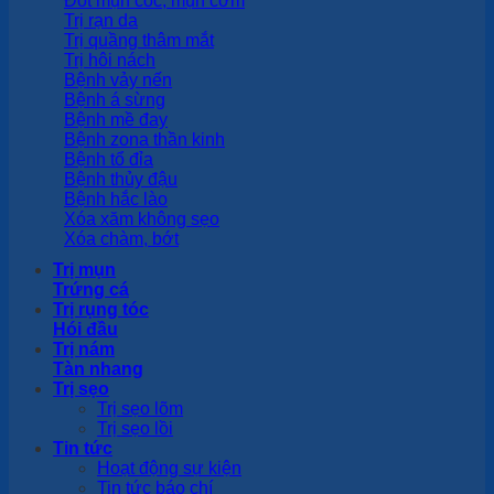
Đốt mụn cóc, mụn cơm
Trị rạn da
Trị quầng thâm mắt
Trị hôi nách
Bệnh vảy nến
Bệnh á sừng
Bệnh mề đay
Bệnh zona thần kinh
Bệnh tổ đỉa
Bệnh thủy đậu
Bệnh hắc lào
Xóa xăm không sẹo
Xóa chàm, bớt
Trị mụn
Trứng cá
Trị rụng tóc
Hói đầu
Trị nám
Tàn nhang
Trị sẹo
Trị sẹo lõm
Trị sẹo lồi
Tin tức