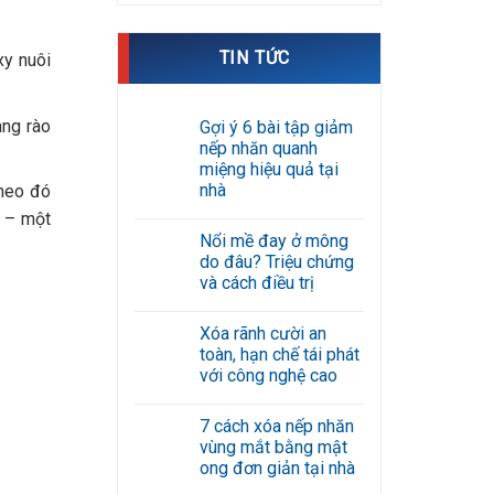
TIN TỨC
xy nuôi
àng rào
Gợi ý 6 bài tập giảm
nếp nhăn quanh
miệng hiệu quả tại
nhà
theo đó
Không
s – một
có
Nổi mề đay ở mông
bình
luận
do đâu? Triệu chứng
ở
và cách điều trị
Gợi
ý
Không
6
có
bài
Xóa rãnh cười an
bình
tập
luận
toàn, hạn chế tái phát
giảm
ở
nếp
với công nghệ cao
Nổi
nhăn
mề
Không
quanh
đay
có
miệng
ở
7 cách xóa nếp nhăn
bình
hiệu
mông
luận
quả
vùng mắt bằng mật
do
ở
tại
đâu?
ong đơn giản tại nhà
Xóa
nhà
Triệu
rãnh
Không
chứng