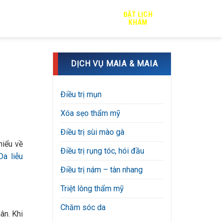
ĐẶT LỊCH
TRỊ SẸO
TIN TỨC
TUYỂN DỤNG
KHÁM
DỊCH VỤ MAIA & MAIA
Điều trị mụn
Xóa sẹo thẩm mỹ
Điều trị sùi mào gà
hiểu về
Điều trị rụng tóc, hói đầu
a liễu
Điều trị nám – tàn nhang
Triệt lông thẩm mỹ
Chăm sóc da
ân. Khi