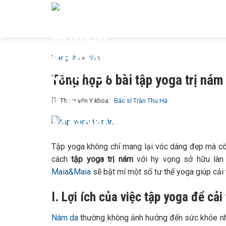
Bỏ
GIỚI T
qua
MAIA &
nội
dung
Trang chủ
»
Nám
Tổng hợp 6 bài tập yoga trị nám
Tham vấn Y khoa:
Bác sĩ Trần Thu Hà
Tập yoga không chỉ mang lại vóc dáng đẹp mà còn 
cách
tập yoga trị nám
với hy vọng sở hữu là
Maia&Maia
sẽ bật mí một số tư thế yoga giúp cải 
I. Lợi ích của việc tập yoga để cải
Nám da
thường không ảnh hưởng đến sức khỏe nhưn