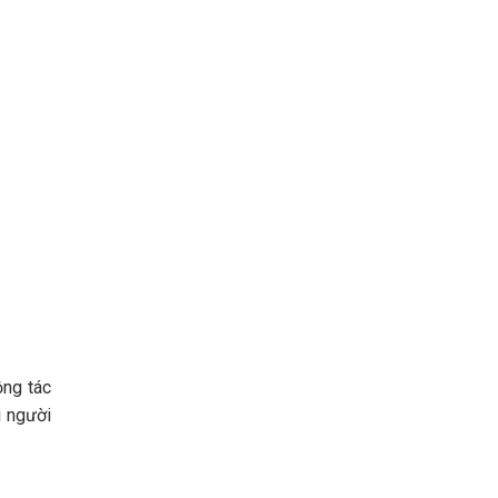
ộng tác
i người