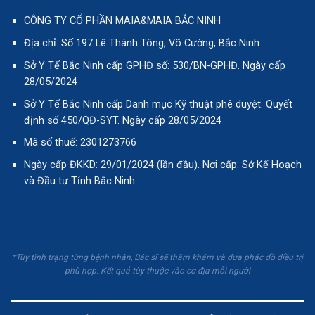
CÔNG TY CỔ PHẦN MAIA&MAIA BẮC NINH
Địa chỉ: Số 197 Lê Thánh Tông, Võ Cường, Bắc Ninh
Sở Y Tế Bắc Ninh cấp GPHĐ số: 530/BN-GPHĐ. Ngày cấp
28/05/2024
Sở Y Tế Bắc Ninh cấp Danh mục Kỹ thuật phê duyệt. Quyết
định số 450/QĐ-SYT. Ngày cấp 28/05/2024
Mã số thuế: 2301273766
Ngày cấp ĐKKD: 29/01/2024 (lần đầu). Nơi cấp: Sở Kế Hoạch
và Đầu tư Tỉnh Bắc Ninh
*Tùy tình trạng từng bệnh nhân, Bác sĩ sẽ thăm khám và đưa phác đồ điều trị
phù hợp. Kết quả tùy thuộc vào cơ địa mỗi người