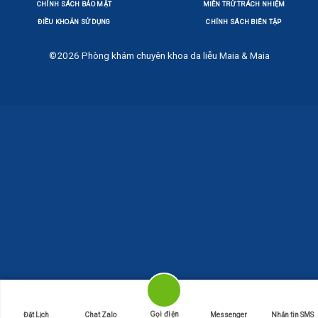
CHÍNH SÁCH BẢO MẬT
MIỄN TRỪ TRÁCH NHIỆM
ĐIỀU KHOẢN SỬ DỤNG
CHÍNH SÁCH BIÊN TẬP
©2026
Phòng khám chuyên khoa da liễu Maia & Maia
Gọi điện
Đặt Lịch
Chat Zalo
Messenger
Nhắn tin SMS