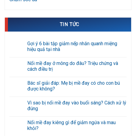
TIN TỨC
Gợi ý 6 bài tập giảm nếp nhăn quanh miệng
hiệu quả tại nhà
Không
có
Nổi mề đay ở mông do đâu? Triệu chứng và
bình
luận
cách điều trị
ở
Gợi
Không
ý
có
Bác sĩ giải đáp: Mẹ bị mề đay có cho con bú
6
bình
bài
luận
được không?
tập
ở
giảm
Nổi
Không
nếp
mề
có
Vì sao bị nổi mề đay vào buổi sáng? Cách xử lý
nhăn
đay
bình
quanh
ở
luận
đúng
miệng
mông
ở
hiệu
do
Bác
Không
quả
đâu?
sĩ
có
Nổi mề đay kiêng gì để giảm ngứa và mau
tại
Triệu
giải
bình
nhà
chứng
đáp:
luận
khỏi?
và
Mẹ
ở
cách
bị
Vì
Không