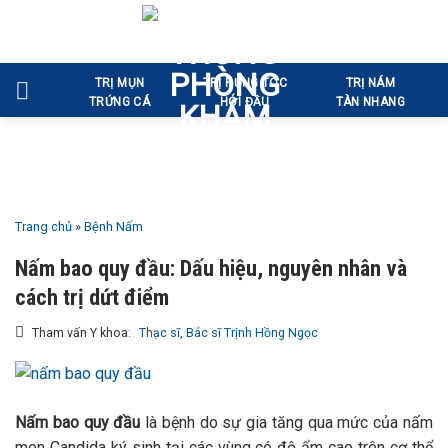
Bỏ
qua
nội
TRỊ MỤN
TRỊ RỤNG TÓC
TRỊ NÁM
dung
TRỨNG CÁ
HÓI ĐẦU
TÀN NHANG
Trang chủ
»
Bệnh Nấm
Nấm bao quy đầu: Dấu hiệu, nguyên nhân và
cách trị dứt điểm
Tham vấn Y khoa:
Thạc sĩ, Bác sĩ Trịnh Hồng Ngọc
Nấm bao quy đầu
là bệnh do sự gia tăng qua mức của nấm
men Candida ký sinh tại các vùng có độ ẩm cao trên cơ thể