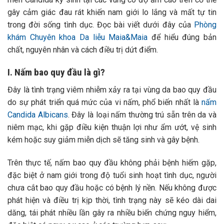
gây cảm giác đau rát khiến nam giới lo lắng và mất tự tin
trong đời sống tình dục. Đọc bài viết dưới đây của
Phòng
khám Chuyên khoa Da liễu Maia&Maia
để hiểu đúng bản
chất, nguyên nhân và cách điều trị dứt điểm.
I. Nấm bao quy đầu là gì?
Đây là tình trạng viêm nhiễm xảy ra tại vùng da bao quy đầu
do sự phát triển quá mức của vi nấm, phổ biến nhất là
nấm
Candida Albicans
. Đây là loại nấm thường trú sẵn trên da và
niêm mạc, khi gặp điều kiện thuận lợi như ẩm ướt, vệ sinh
kém hoặc suy giảm miễn dịch sẽ tăng sinh và gây bệnh.
Trên thực tế, nấm bao quy đầu không phải bệnh hiếm gặp,
đặc biệt ở nam giới trong độ tuổi sinh hoạt tình dục, người
chưa cắt bao quy đầu hoặc có bệnh lý nền. Nếu không được
phát hiện và điều trị kịp thời, tình trạng này sẽ kéo dài dai
dăng, tái phát nhiều lần gây ra nhiều biến chứng nguy hiểm,