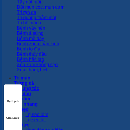
Bệnh lang ben
Tẩy nốt ruồi
Đốt mụn cóc, mụn cơm
Trị rạn da
Trị quầng thâm mắt
Trị hôi nách
Bệnh vảy nến
Bệnh á sừng
Bệnh mề đay
Bệnh zona thần kinh
Bệnh tổ đỉa
Bệnh thủy đậu
Bệnh hắc lào
Xóa xăm không sẹo
Xóa chàm, bớt
Trị mụn
Trứng cá
Trị rụng tóc
Đặt Lịch
Hói đầu
Trị nám
Tàn nhang
Chat Zalo
Trị sẹo
Trị sẹo lõm