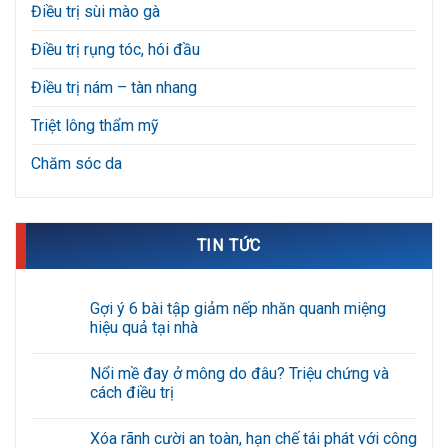
Điều trị sùi mào gà
Điều trị rụng tóc, hói đầu
Điều trị nám – tàn nhang
Triệt lông thẩm mỹ
Chăm sóc da
TIN TỨC
Gợi ý 6 bài tập giảm nếp nhăn quanh miệng
hiệu quả tại nhà
Không
có
Nổi mề đay ở mông do đâu? Triệu chứng và
bình
luận
cách điều trị
ở
Gợi
Không
ý
có
Xóa rãnh cười an toàn, hạn chế tái phát với công
6
bình