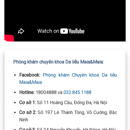
Phòng khám chuyên khoa Da liễu Maia&Maia:
Facebook:
Phòng khám Chuyên khoa Da liễu
Maia&Maia
Hotline:
18004888 và
032.845.1188
Cơ sở 1:
Số 11 Hoàng Cầu, Đống Đa, Hà Nội
Cơ sở 2:
Số 197 Lê Thánh Tông, Võ Cường, Bắc
Ninh
Cơ sở 3:
Số 24 Nguyễn Khuyến, Hà Đông, Hà Nội