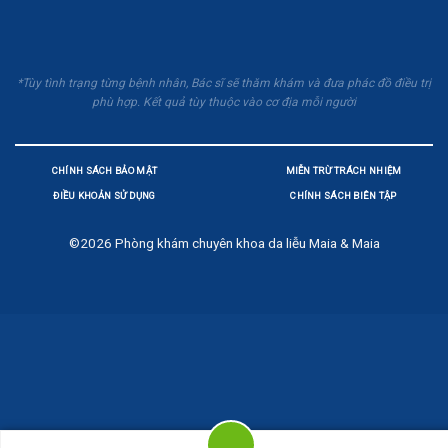
*Tùy tình trạng từng bệnh nhân, Bác sĩ sẽ thăm khám và đưa phác đồ điều trị
phù hợp. Kết quả tùy thuộc vào cơ địa mỗi người
CHÍNH SÁCH BẢO MẬT
MIỄN TRỪ TRÁCH NHIỆM
ĐIỀU KHOẢN SỬ DỤNG
CHÍNH SÁCH BIÊN TẬP
©2026
Phòng khám chuyên khoa da liễu Maia & Maia