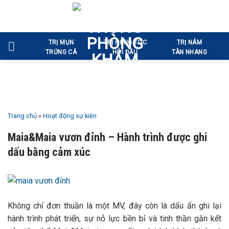
Bỏ
qua
nội
TRỊ MỤN
TRỊ RỤNG TÓC
TRỊ NÁM
dung
TRỨNG CÁ
HÓI ĐẦU
TÀN NHANG
Trang chủ
»
Hoạt động sự kiện
Maia&Maia vươn đỉnh – Hành trình được ghi
dấu bằng cảm xúc
Không chỉ đơn thuần là một MV, đây còn là dấu ấn ghi lại
hành trình phát triển, sự nỗ lực bền bỉ và tinh thần gắn kết