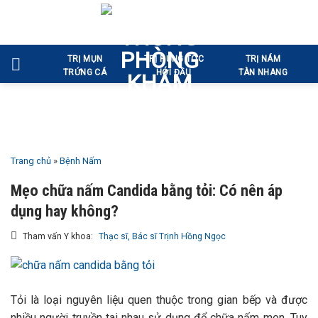
Bỏ
qua
nội
TRỊ MỤN
TRỊ RỤNG TÓC
TRỊ NÁM
dung
TRỨNG CÁ
HÓI ĐẦU
TÀN NHANG
Trang chủ
»
Bệnh Nấm
Mẹo chữa nấm Candida bằng tỏi: Có nên áp
dụng hay không?
Tham vấn Y khoa:
Thạc sĩ, Bác sĩ Trịnh Hồng Ngọc
Tỏi là loại nguyên liệu quen thuộc trong gian bếp và được
nhiều người truyền tai nhau sử dụng để chữa nấm men. Tuy