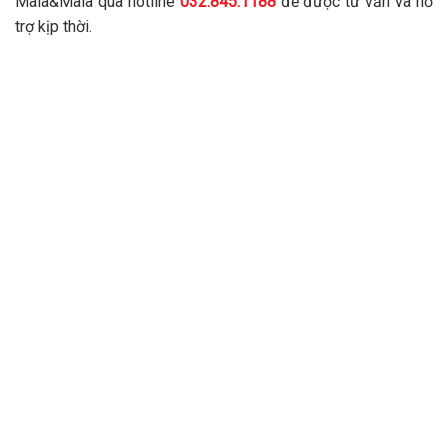
Maia&Maia qua hotline
032.845.1188
để được tư vấn và hỗ
trợ kịp thời.