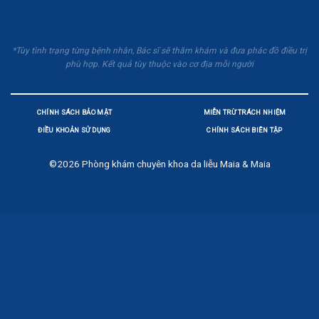
*Tùy tình trạng từng bệnh nhân, Bác sĩ sẽ thăm khám và đưa phác đồ điều trị
phù hợp. Kết quả tùy thuộc vào cơ địa mỗi người
CHÍNH SÁCH BẢO MẬT
MIỄN TRỪ TRÁCH NHIỆM
ĐIỀU KHOẢN SỬ DỤNG
CHÍNH SÁCH BIÊN TẬP
©2026
Phòng khám chuyên khoa da liễu Maia & Maia