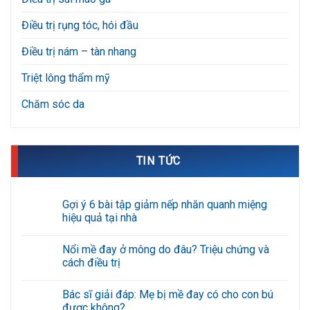
Điều trị rụng tóc, hói đầu
Điều trị nám – tàn nhang
Triệt lông thẩm mỹ
Chăm sóc da
TIN TỨC
Gợi ý 6 bài tập giảm nếp nhăn quanh miệng
hiệu quả tại nhà
Không
có
Nổi mề đay ở mông do đâu? Triệu chứng và
bình
luận
cách điều trị
ở
Gợi
Không
ý
có
Bác sĩ giải đáp: Mẹ bị mề đay có cho con bú
6
bình
bài
luận
được không?