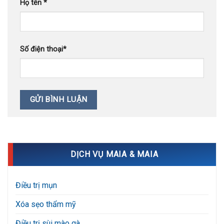
Họ tên
*
Số điện thoại
*
DỊCH VỤ MAIA & MAIA
Điều trị mụn
Xóa sẹo thẩm mỹ
Điều trị sùi mào gà