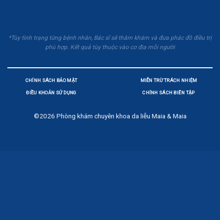
*Tùy tình trạng từng bệnh nhân, Bác sĩ sẽ thăm khám và đưa phác đồ điều trị
phù hợp. Kết quả tùy thuộc vào cơ địa mỗi người
CHÍNH SÁCH BẢO MẬT
MIỄN TRỪ TRÁCH NHIỆM
ĐIỀU KHOẢN SỬ DỤNG
CHÍNH SÁCH BIÊN TẬP
©2026
Phòng khám chuyên khoa da liễu Maia & Maia