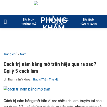
Bỏ
qua
nội
TRỊ MỤN
TRỊ RỤNG TÓC
TRỊ NÁM
dung
TRỨNG CÁ
HÓI ĐẦU
TÀN NHANG
Trang chủ
»
Nám
Cách trị nám bằng mỡ trăn hiệu quả ra sao?
Gợi ý 5 cách làm
Tham vấn Y khoa:
Bác sĩ Trần Thu Hà
Cách trị nám bằng mỡ trăn
được nhiều chị em truyền tai nhau
sử dụng. Vậy có những cách thực hiện nào, phương pháp này