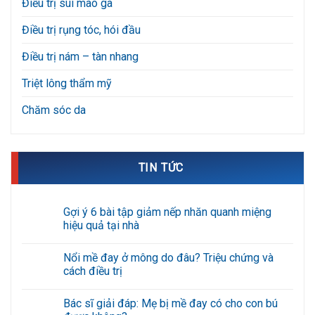
Điều trị sùi mào gà
Điều trị rụng tóc, hói đầu
Điều trị nám – tàn nhang
Triệt lông thẩm mỹ
Chăm sóc da
TIN TỨC
Gợi ý 6 bài tập giảm nếp nhăn quanh miệng
hiệu quả tại nhà
Không
có
Nổi mề đay ở mông do đâu? Triệu chứng và
bình
luận
cách điều trị
ở
Gợi
Không
ý
có
Bác sĩ giải đáp: Mẹ bị mề đay có cho con bú
6
bình
bài
luận