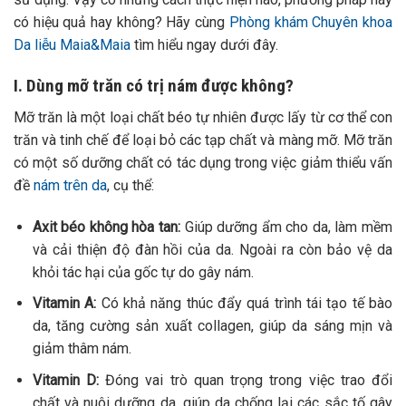
có hiệu quả hay không? Hãy cùng
Phòng khám Chuyên khoa
Da liễu Maia&Maia
tìm hiểu ngay dưới đây.
I. Dùng mỡ trăn có trị nám được không?
Mỡ trăn là một loại chất béo tự nhiên được lấy từ cơ thể con
trăn và tinh chế để loại bỏ các tạp chất và màng mỡ. Mỡ trăn
có một số dưỡng chất có tác dụng trong việc giảm thiểu vấn
đề
nám trên da
, cụ thể:
Axit béo không hòa tan:
G
iúp dưỡng ẩm cho da, làm mềm
và cải thiện độ đàn hồi của da. Ngoài ra còn bảo vệ da
khỏi tác hại của gốc tự do gây nám.
Vitamin A:
Có khả năng thúc đẩy quá trình tái tạo tế bào
da, tăng cường sản xuất collagen, giúp da sáng mịn và
giảm thâm nám.
Vitamin D:
Đ
óng vai trò quan trọng trong việc trao đổi
chất và nuôi dưỡng da, giúp da chống lại các sắc tố gây