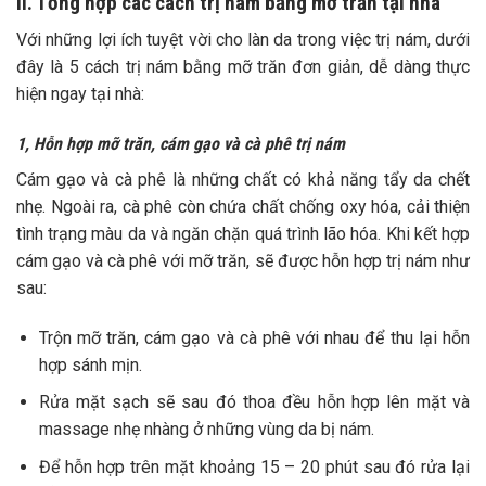
II. Tổng hợp các cách trị nám bằng mỡ trăn tại nhà
Với những lợi ích tuyệt vời cho làn da trong việc trị nám, dưới
đây là 5 cách trị nám bằng mỡ trăn đơn giản, dễ dàng thực
hiện ngay tại nhà:
1, Hỗn hợp mỡ trăn, cám gạo và cà phê trị nám
Cám gạo và cà phê là những chất có khả năng tẩy da chết
nhẹ. Ngoài ra, cà phê còn chứa chất chống oxy hóa, cải thiện
tình trạng màu da và ngăn chặn quá trình lão hóa. Khi kết hợp
cám gạo và cà phê với mỡ trăn, sẽ được hỗn hợp trị nám như
sau:
Trộn mỡ trăn, cám gạo và cà phê với nhau để thu lại hỗn
hợp sánh mịn.
Rửa mặt sạch sẽ sau đó thoa đều hỗn hợp lên mặt và
massage nhẹ nhàng ở những vùng da bị nám.
Để hỗn hợp trên mặt khoảng 15 – 20 phút sau đó rửa lại