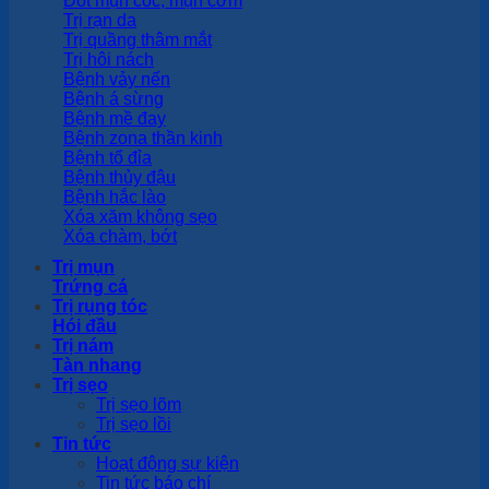
Đốt mụn cóc, mụn cơm
Trị rạn da
Trị quầng thâm mắt
Trị hôi nách
Bệnh vảy nến
Bệnh á sừng
Bệnh mề đay
Bệnh zona thần kinh
Bệnh tổ đỉa
Bệnh thủy đậu
Bệnh hắc lào
Xóa xăm không sẹo
Xóa chàm, bớt
Trị mụn
Trứng cá
Trị rụng tóc
Hói đầu
Trị nám
Tàn nhang
Trị sẹo
Trị sẹo lõm
Trị sẹo lồi
Tin tức