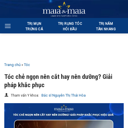
Bỏ
qua
nội
TRỊ MỤN
TRỊ RỤNG TÓC
TRỊ NÁM
dung
TRỨNG CÁ
HÓI ĐẦU
TÀN NHANG
Trang chủ
»
Tóc
Tóc chẻ ngọn nên cắt hay nên dưỡng? Giải
pháp khắc phục
Tham vấn Y khoa:
Bác sĩ Nguyễn Thị Thái Hòa