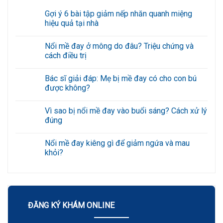
Gợi ý 6 bài tập giảm nếp nhăn quanh miệng
hiệu quả tại nhà
Không
có
Nổi mề đay ở mông do đâu? Triệu chứng và
bình
luận
cách điều trị
ở
Gợi
Không
ý
có
Bác sĩ giải đáp: Mẹ bị mề đay có cho con bú
6
bình
bài
luận
được không?
tập
ở
giảm
Nổi
Không
nếp
mề
có
Vì sao bị nổi mề đay vào buổi sáng? Cách xử lý
nhăn
đay
bình
quanh
ở
luận
đúng
miệng
mông
ở
hiệu
do
Bác
Không
quả
đâu?
sĩ
có
Nổi mề đay kiêng gì để giảm ngứa và mau
tại
Triệu
giải
bình
nhà
chứng
đáp:
luận
khỏi?
và
Mẹ
ở
cách
bị
Vì
Không
điều
mề
sao
có
trị
đay
bị
bình
có
nổi
luận
cho
mề
ở
con
đay
Nổi
bú
vào
mề
ĐĂNG KÝ KHÁM ONLINE
được
buổi
đay
không?
sáng?
kiêng
Cách
gì