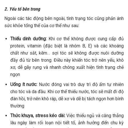
2. Yếu tố bên trong
Ngoài các tác động bên ngoài, tình trạng tóc cũng phản ánh
sức khỏe tổng thể của cơ thể như sau:
Thiếu dinh dưỡng:
Khi cơ thể không được cung cấp đủ
protein, vitamin (đặc biệt là nhóm B, E) và các khoáng
chất như sắt, kẽm… sợi tóc sẽ không được nuôi dưỡng
đầy đủ từ bên trong. Điều này khiến tóc trở nên yếu, khô
xơ, dễ gãy rụng và nhanh chóng xuất hiện tình trạng chẻ
ngọn
Uống ít nước:
Nước đóng vai trò duy trì độ ẩm tự nhiên
cho tóc và da đầu. Khi cơ thể thiếu nước, tóc sẽ mất đi độ
đàn hồi, trở nên khô ráp, dễ xơ và dễ bị tách ngọn hơn bình
thường
Thức khuya, stress kéo dài:
Việc thiếu ngủ và căng thẳng
lâu ngày làm rối loạn nội tiết tố, ảnh hưởng đến chu kỳ