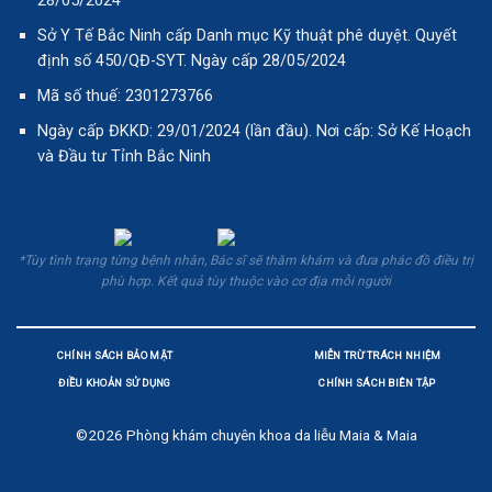
28/05/2024
Sở Y Tế Bắc Ninh cấp Danh mục Kỹ thuật phê duyệt. Quyết
định số 450/QĐ-SYT. Ngày cấp 28/05/2024
Mã số thuế: 2301273766
Ngày cấp ĐKKD: 29/01/2024 (lần đầu). Nơi cấp: Sở Kế Hoạch
và Đầu tư Tỉnh Bắc Ninh
*Tùy tình trạng từng bệnh nhân, Bác sĩ sẽ thăm khám và đưa phác đồ điều trị
phù hợp. Kết quả tùy thuộc vào cơ địa mỗi người
CHÍNH SÁCH BẢO MẬT
MIỄN TRỪ TRÁCH NHIỆM
ĐIỀU KHOẢN SỬ DỤNG
CHÍNH SÁCH BIÊN TẬP
©2026
Phòng khám chuyên khoa da liễu Maia & Maia