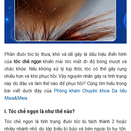
Phần đuôi tóc bị thưa, khô và dễ gãy là dấu hiệu điển hình
của
tóc chẻ ngọn
khiến mái tóc mất đi độ bóng mượt và
chắc khỏe. Nếu không xử lý kịp thời, tóc có thể gãy rụng
nhiều hơn và khó phục hồi. Vậy nguyên nhân gây ra tình trạng
này do đâu và làm thế nào để phục hồi? Cùng tìm hiểu trong
bài viết dưới đây của
Phòng khám Chuyên khoa Da liễu
Maia&Maia
.
I. Tóc chẻ ngọn là như thế nào?
Tóc chẻ ngọn là tình trạng đuôi tóc bị tách thành 2 hoặc
nhiều nhánh nhỏ do lớp biểu bì bảo vệ bên ngoài bị hư tổn.