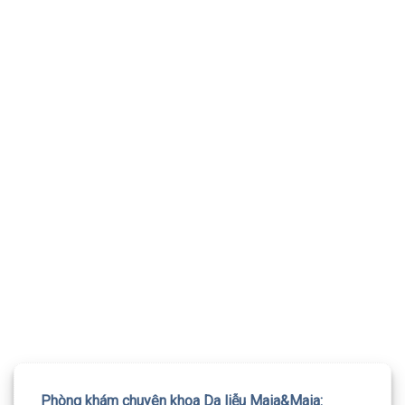
TƯ VẤN 24/7 HOTLINE:
032.845.1188
Mọi thông tin của khách hàng đều được bảo mật
Phòng khám chuyên khoa Da liễu Maia&Maia: