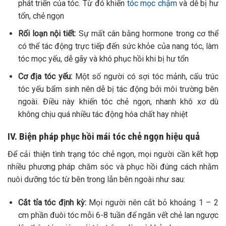
phát triển của tóc. Từ đó khiến
tóc mọc chậm
và dễ bị hư
tổn, chẻ ngọn
Rối loạn nội tiết:
Sự mất cân bằng hormone trong cơ thể
có thể tác động trực tiếp đến sức khỏe của nang tóc, làm
tóc mọc yếu, dễ gãy và khó phục hồi khi bị hư tổn
Cơ địa tóc yếu:
Một số người có sợi tóc mảnh, cấu trúc
tóc yếu bẩm sinh nên dễ bị tác động bởi môi trường bên
ngoài. Điều này khiến tóc chẻ ngọn, nhanh khô xơ dù
không chịu quá nhiều tác động hóa chất hay nhiệt
IV. Biện pháp phục hồi mái tóc chẻ ngọn hiệu quả
Để cải thiện tình trạng tóc chẻ ngọn, mọi người cần kết hợp
nhiều phương pháp chăm sóc và phục hồi đúng cách nhằm
nuôi dưỡng tóc từ bên trong lẫn bên ngoài như sau:
Cắt tỉa tóc định kỳ:
Mọi người nên cắt bỏ khoảng 1 – 2
cm phần đuôi tóc mỗi 6-8 tuần để ngăn vết chẻ lan ngược