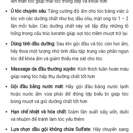
lên thân tóc giúp mái tóc trông dày và khỏe hơn
Ủ tóc chuyên sâu:
Tăng cường độ ẩm cho tóc bằng việc ủ
tóc với các dưỡng chất như bơ, dầu oliu, mật ong từ 1 – 2
lần mỗi tuần. Các dưỡng chất này sẽ lấp đầy những lỗ
hổng trong cấu trúc keratin giúp sợi tóc mềm mượt trở lại
Dùng tinh dầu dưỡng:
Sau khi gội đầu và tóc còn hơi ẩm,
hãy thoa một lượng nhỏ tinh dầu tập trung vào phần ngọn
tóc để khóa ẩm và giảm thiểu ma sát cho tóc
Massage da đầu thường xuyên:
Kích thích tuần hoàn máu
giúp nang tóc hấp thụ dưỡng chất tốt hơn
Gội đầu bằng nước mát:
Hãy gội đầu bằng nước lạnh
hoặc nước ấm vừa phải để đóng lớp biểu bì giúp tóc
bóng mượt và giữ dưỡng chất tốt hơn
Hạn chế nhiệt và hóa chất:
Giảm tần suất sấy, uốn, duỗi
và nhuộm để tránh làm tóc yếu thêm
Lựa chọn dầu gội không chứa Sulfate:
Hãy chuyển sang