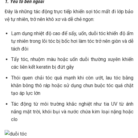
1. Yếu tố bên ngoài
Đây là những tác động trực tiếp khiến sợi tóc mất đi lớp bảo
vệ tự nhiên, trở nên khô xơ và dễ chẻ ngọn:
Lạm dụng nhiệt độ cao để sấy, uốn, duỗi tóc khiến độ ẩm
tự nhiên trong lõi tóc bị bốc hơi làm tóc trở nên giòn và dễ
tách đôi
Tẩy tóc, nhuộm màu hoặc uốn duỗi thường xuyên khiến
các liên kết keratin bị đứt gãy
Thói quen chải tóc quá mạnh khi còn ướt, lau tóc bằng
khăn bông thô ráp hoặc sử dụng chun buộc tóc quá chặt
tạo áp lực lớn
Tác động từ môi trường khắc nghiệt như tia UV từ ánh
nắng mặt trời, khói bụi và nước chứa kim loại nặng hoặc
clo