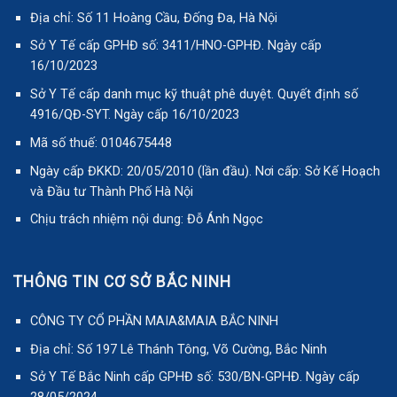
Địa chỉ: Số 11 Hoàng Cầu, Đống Đa, Hà Nội
Sở Y Tế cấp GPHĐ số: 3411/HNO-GPHĐ. Ngày cấp
16/10/2023
Sở Y Tế cấp danh mục kỹ thuật phê duyệt. Quyết định số
4916/QĐ-SYT. Ngày cấp 16/10/2023
Mã số thuế: 0104675448
Ngày cấp ĐKKD: 20/05/2010 (lần đầu). Nơi cấp: Sở Kế Hoạch
và Đầu tư Thành Phố Hà Nội
Chịu trách nhiệm nội dung: Đỗ Ánh Ngọc
THÔNG TIN CƠ SỞ BẮC NINH
CÔNG TY CỔ PHẦN MAIA&MAIA BẮC NINH
Địa chỉ: Số 197 Lê Thánh Tông, Võ Cường, Bắc Ninh
Sở Y Tế Bắc Ninh cấp GPHĐ số: 530/BN-GPHĐ. Ngày cấp