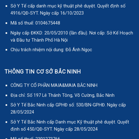
CÔNG TY CỔ PHẦN MAIA&MAIA BẮC NINH
Địa chỉ: Số 197 Lê Thánh Tông, Võ Cường, Bắc Ninh
Sở Y Tế Bắc Ninh cấp GPHĐ số: 530/BN-GPHĐ. Ngày cấp
28/05/2024
Sở Y Tế Bắc Ninh cấp Danh mục Kỹ thuật phê duyệt. Quyết
định số 450/QĐ-SYT. Ngày cấp 28/05/2024
Mã số thuế: 2301273766
Ngày cấp ĐKKD: 29/01/2024 (lần đầu). Nơi cấp: Sở Kế Hoạch
và Đầu tư Tỉnh Bắc Ninh
*Tùy tình trạng từng bệnh nhân, Bác sĩ sẽ thăm khám và đưa phác đồ điều trị
phù hợp. Kết quả tùy thuộc vào cơ địa mỗi người
CHÍNH SÁCH BẢO MẬT
MIỄN TRỪ TRÁCH NHIỆM