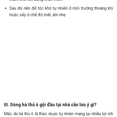
III. Dùng hà thủ ô gội đầu tại nhà cần lưu ý gì?
Mặc dù hà thủ ô là thảo dược tự nhiên mang lại nhiều lợi ích
cho mái tóc, nhưng nếu sử dụng không đúng cách, hiệu quả
có thể không như mong đợi. Vì vậy, mọi người cần lưu ý một
số điểm quan trọng dưới đây:
Sử dụng hà thủ ô đã qua chế biến và lựa chọn đúng hà
thủ ô đỏ
Duy trì đều đặn 2 – 3 lần mỗi tuần trong ít nhất 3 – 6
tháng để thấy hiệu quả
Sử dụng nước ngay sau khi nấu, không để nước qua đêm