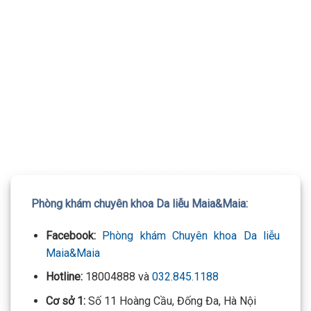
Phòng khám chuyên khoa Da liễu Maia&Maia:
Facebook:
Phòng khám Chuyên khoa Da liễu
Maia&Maia
Hotline:
18004888 và
032.845.1188
Cơ sở 1:
Số 11 Hoàng Cầu, Đống Đa, Hà Nội
Cơ sở 2:
Số 197 Lê Thánh Tông, Võ Cường, Bắc
Ninh
Cơ sở 3:
Số 24 Nguyễn Khuyến, Hà Đông, Hà Nội