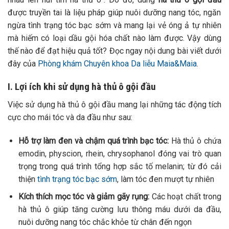
được truyền tai là liệu pháp giúp nuôi dưỡng nang tóc, ngăn
ngừa tình trạng tóc bạc sớm và mang lại vẻ óng ả tự nhiên
mà hiếm có loại dầu gội hóa chất nào làm được. Vậy dùng
thế nào để đạt hiệu quả tốt? Đọc ngay nội dung bài viết dưới
đây của
Phòng khám Chuyên khoa Da liễu Maia&Maia
.
I. Lợi ích khi sử dụng hà thủ ô gội đầu
Việc sử dụng hà thủ ô gội đầu mang lại những tác động tích
cực cho mái tóc và da đầu như sau:
Hỗ trợ làm đen và chậm quá trình bạc tóc:
Hà thủ ô chứa
emodin, physcion, rhein, chrysophanol đóng vai trò quan
trọng trong quá trình tổng hợp sắc tố melanin; từ đó cải
thiện
tình trạng tóc bạc sớm
, làm tóc đen mượt tự nhiên
Kích thích mọc tóc và giảm gãy rụng:
Các hoạt chất trong
hà thủ ô giúp tăng cường lưu thông máu dưới da đầu,
nuôi dưỡng nang tóc chắc khỏe từ chân đến ngọn