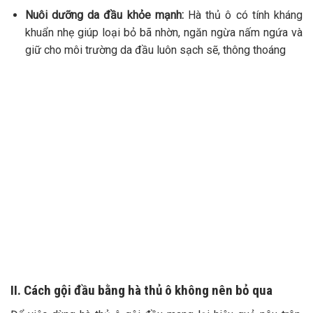
Nuôi dưỡng da đầu khỏe mạnh:
Hà thủ ô có tính kháng
khuẩn nhẹ giúp loại bỏ bã nhờn, ngăn ngừa nấm ngứa và
giữ cho môi trường da đầu luôn sạch sẽ, thông thoáng
II. Cách gội đầu bằng hà thủ ô không nên bỏ qua
Để việc dùng hà thủ ô gội đầu mang lại hiệu quả nêu trên,
mọi người cần thực hiện theo quy trình nấu nước và gội đầu
chuẩn xác dưới đây.
1. Chuẩn bị nguyên liệu
Việc lựa chọn hà thủ ô để gội đầu sẽ ảnh hưởng trực tiếp
đến hiệu quả chăm sóc tóc, do đó mọi người hãy lưu ý
chuẩn bị như sau:
Chọn hà thủ ô đỏ dạng miếng sấy khô hoặc bột nguyên
chất vì loại này chứa dưỡng chất cho tóc cao hơn hà thủ ô