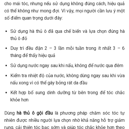
Kiểm tra nhiệt độ của nước, không dùng ngay sau khi vừa
nấu xong vì có thể gây bỏng rát da đầu
Kết hợp bổ sung dinh dưỡng từ bên trong để tóc chắc
khỏe hơn
Dùng
hà
thủ ô gội đầu
là phương pháp chăm sóc tóc tự
nhiên được nhiều người lựa chọn nhờ khả năng hỗ trợ giảm
rụng, cải thiện tóc bạc sớm và giúp tóc chắc khỏe hơn theo
thời gian. Để đạt được hiệu quả tốt nhất, mọi người nên sử
dụng đúng cách và kiên trì, kết hợp chăm sóc tóc hợp lý. Nếu
còn bất kỳ thắc mắc nào khác liên quan, mọi người hãy liên
hệ ngay với Phòng khám Chuyên khoa Da liễu Maia&Maia
qua hotline
032.845.1188
để được giải đáp chi tiết.