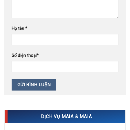
DỊCH VỤ MAIA & MAIA
Điều trị mụn
Xóa sẹo thẩm mỹ
Điều trị sùi mào gà
Điều trị rụng tóc, hói đầu
Điều trị nám – tàn nhang
Triệt lông thẩm mỹ
Chăm sóc da