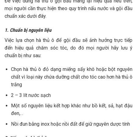
trắng
2 – 3 lít nước sạch
Một số nguyên liệu kết hợp khác như bồ kết, sả, hạt đậu
đen,…
Nồi đun bằng inox hoặc nồi đất để giữ nguyên dược tính
2. Nấu nước hà thủ ô
Sau khi đã có đầy đủ nguyên liệu, hãy thực hiện các bước
theo hướng dẫn sau:
Rửa sạch hà thủ ô sau đó cho vào nồi đun với lượng
nước vừa phải
Để lửa sôi mạnh sau đó hạ bớt, ninh liu riu trong khoảng
20 – 30 phút để các hoạt chất hòa tan vào nước
Lọc lấy lần nước cốt và để nguội bớt trước khi gội đầu