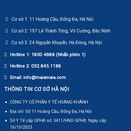
Email: info@maiamaia.com
THÔNG TIN CƠ SỞ HÀ NỘI
CÔNG TY CỔ PHẦN Y TẾ HOÀNG KHÁNH
Địa chỉ: Số 11 Hoàng Cầu, Đống Đa, Hà Nội
Sở Y Tế cấp GPHĐ số: 3411/HNO-GPHĐ. Ngày cấp
16/10/2023
Sở Y Tế cấp danh mục kỹ thuật phê duyệt. Quyết định số
4916/QĐ-SYT. Ngày cấp 16/10/2023
Mã số thuế: 0104675448
Ngày cấp ĐKKD: 20/05/2010 (lần đầu). Nơi cấp: Sở Kế Hoạch
và Đầu tư Thành Phố Hà Nội
Chịu trách nhiệm nội dung: Đỗ Ánh Ngọc
THÔNG TIN CƠ SỞ BẮC NINH