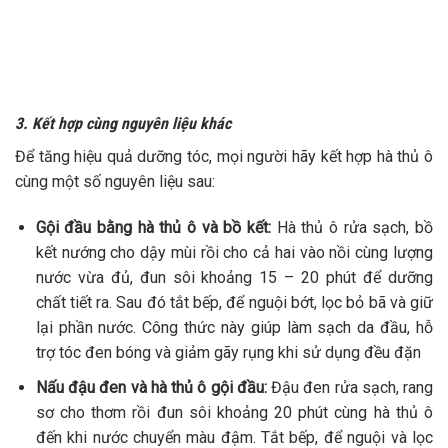
kết nướng cho dậy mùi rồi cho cả hai vào nồi cùng lượng
nước vừa đủ, đun sôi khoảng 15 – 20 phút để dưỡng
chất tiết ra. Sau đó tắt bếp, để nguội bớt, lọc bỏ bã và giữ
lại phần nước. Công thức này giúp làm sạch da đầu, hỗ
trợ tóc đen bóng và giảm gãy rụng khi sử dụng đều đặn
Nấu đậu đen và hà thủ ô gội đầu:
Đậu đen rửa sạch, rang
sơ cho thơm rồi đun sôi khoảng 20 phút cùng hà thủ ô
đến khi nước chuyển màu đậm. Tắt bếp, để nguội và lọc
lấy phần nước sử dụng. Công thức này hỗ trợ nuôi dưỡng
tóc từ bên trong giúp tóc chắc khỏe và hạn chế bạc sớm
Kết hợp hà thủ ô và hương nhu:
Hà thủ ô và hương nhu rửa
sạch rồi cho vào nồi cùng nước sạch, sau đó đun sôi
trong 15 – 20 phút để tinh chất tiết ra. Sau khi nấu xong,
tắt bếp, để nguội và lọc lấy nước gội đầu. Công thức này
tập trung vào việc kích thích mọc tóc và giảm đau đầu,
mệt mỏi
Nước gội đầu từ hà thủ ô và sả
: Sả đập dập, cho vào nồi