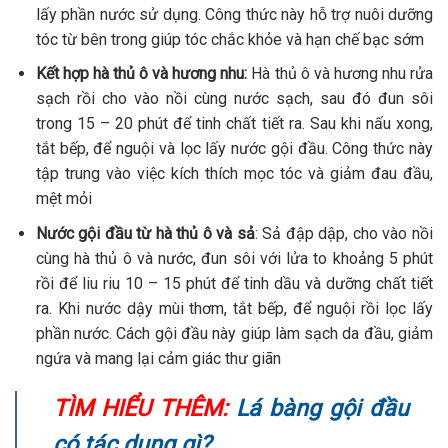
cùng hà thủ ô và nước, đun sôi với lửa to khoảng 5 phút
rồi để liu riu 10 – 15 phút để tinh dầu và dưỡng chất tiết
ra. Khi nước dậy mùi thơm, tắt bếp, để nguội rồi lọc lấy
phần nước. Cách gội đầu này giúp làm sạch da đầu, giảm
ngứa và mang lại cảm giác thư giãn
TÌM HIỂU THÊM:
Lá bàng gội đầu
có tác dụng gì?
4. Các bước gội đầu đơn giản
Sau khi đã chuẩn bị được nước gội đầu, mọi người hãy thực
hiện theo quy trình gồm các bước sau để dưỡng chất được
phát huy hiệu quả tốt nhất trên tóc và da đầu:
Dùng nước ấm nhẹ, sạch để làm ướt toàn bộ tóc và da
đầu giúp lỗ chân lông giãn nở, dễ hấp thụ dưỡng chất hơn
Dội từ từ phần nước hà thủ ô đã chuẩn bị lên tóc và gội