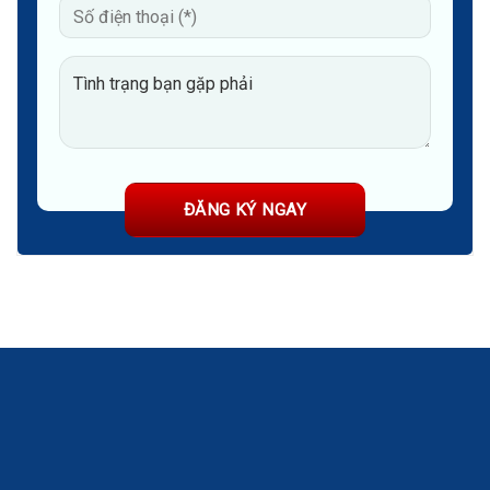
Cơ sở 1: 11 Hoàng Cầu, Đống Đa, Hà Nội
Cơ sở 2: 197 Lê Thánh Tông, Võ Cường, Bắc Ninh
Cơ sở 3: 24 Nguyễn Khuyến, Hà Đông, Hà Nội
Hotline 1: 1800 4888 (Nhấn phím 1)
Hotline 2: 032.845.1188