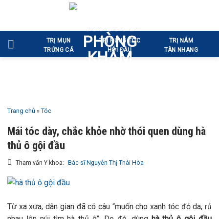
Bỏ
qua
nội
TRỊ MỤN
TRỊ RỤNG TÓC
TRỊ NÁM
dung
TRỨNG CÁ
HÓI ĐẦU
TÀN NHANG
Trang chủ
»
Tóc
Mái tóc dày, chắc khỏe nhờ thói quen dùng hà
thủ ô gội đầu
Tham vấn Y khoa:
Bác sĩ Nguyễn Thị Thái Hòa
Từ xa xưa, dân gian đã có câu “muốn cho xanh tóc đỏ da, rủ
nhau lên núi tìm hà thủ ô”. Do đó, dùng
hà thủ ô gội đầu