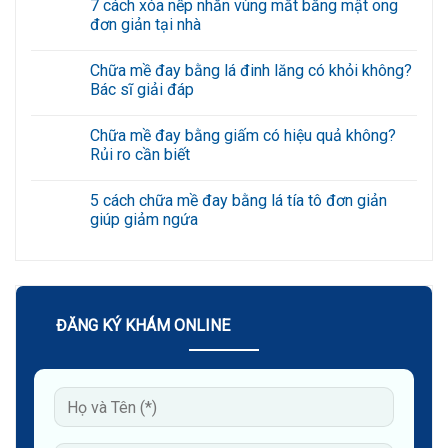
giản
lăng
mề
có
tại
có
đay
bình
nhà
khỏi
bằng
luận
không?
giấm
ở
Bác
có
5
sĩ
hiệu
cách
ĐĂNG KÝ KHÁM ONLINE
giải
quả
chữa
đáp
không?
mề
Rủi
đay
ro
bằng
cần
lá
biết
tía
tô
đơn
giản
giúp
giảm
ngứa