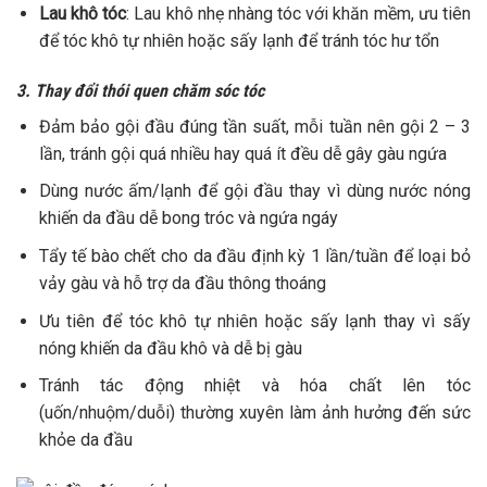
Lau khô tóc
: Lau khô nhẹ nhàng tóc với khăn mềm, ưu tiên
để tóc khô tự nhiên hoặc sấy lạnh để tránh tóc hư tổn
3. Thay đổi thói quen chăm sóc tóc
Đảm bảo gội đầu đúng tần suất, mỗi tuần nên gội 2 – 3
lần, tránh gội quá nhiều hay quá ít đều dễ gây gàu ngứa
Dùng nước ấm/lạnh để gội đầu thay vì dùng nước nóng
khiến da đầu dễ bong tróc và ngứa ngáy
Tẩy tế bào chết cho da đầu định kỳ 1 lần/tuần để loại bỏ
vảy gàu và hỗ trợ da đầu thông thoáng
Ưu tiên để tóc khô tự nhiên hoặc sấy lạnh thay vì sấy
nóng khiến da đầu khô và dễ bị gàu
Tránh tác động nhiệt và hóa chất lên tóc
(uốn/nhuộm/duỗi) thường xuyên làm ảnh hưởng đến sức
khỏe da đầu