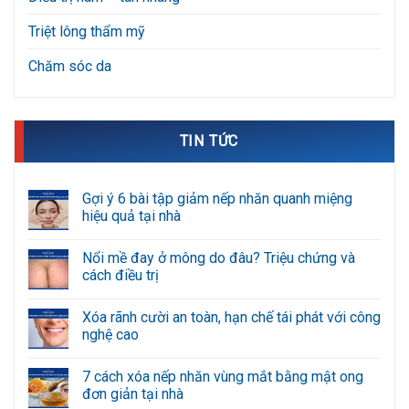
Triệt lông thẩm mỹ
Chăm sóc da
TIN TỨC
Gợi ý 6 bài tập giảm nếp nhăn quanh miệng
hiệu quả tại nhà
Không
có
Nổi mề đay ở mông do đâu? Triệu chứng và
bình
luận
cách điều trị
ở
Gợi
Không
ý
có
Xóa rãnh cười an toàn, hạn chế tái phát với công
6
bình
bài
luận
nghệ cao
tập
ở
giảm
Nổi
Không
nếp
mề
có
7 cách xóa nếp nhăn vùng mắt bằng mật ong
nhăn
đay
bình
quanh
ở
luận
đơn giản tại nhà
miệng
mông
ở