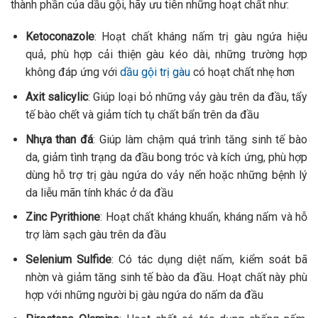
thành phần của dầu gội, hãy ưu tiên những hoạt chất như:
Ketoconazole
: Hoạt chất kháng nấm trị gàu ngứa hiệu
quả, phù hợp cải thiện gàu kéo dài, những trường hợp
không đáp ứng với
dầu gội trị gàu
có hoạt chất nhẹ hơn
Axit salicylic
: Giúp loại bỏ những vảy gàu trên da đầu, tẩy
tế bào chết và giảm tích tụ chất bẩn trên da đầu
Nhựa than đá
: Giúp làm chậm quá trình tăng sinh tế bào
da, giảm tình trạng da đầu bong tróc và kích ứng, phù hợp
dùng hỗ trợ trị gàu ngứa do vảy nến hoặc những bệnh lý
da liễu mãn tính khác ở da đầu
Zinc Pyrithione
: Hoạt chất kháng khuẩn, kháng nấm và hỗ
trợ làm sạch gàu trên da đầu
Selenium Sulfide
: Có tác dụng diệt nấm, kiểm soát bã
nhờn và giảm tăng sinh tế bào da đầu. Hoạt chất này phù
hợp với những người bị gàu ngứa do nấm da đầu