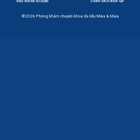
ĐIỀU KHOẢN SỬ DỤNG
CHÍNH SÁCH BIÊN TẬP
©2026
Phòng khám chuyên khoa da liễu Maia & Maia