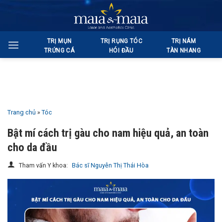
Bỏ
qua
nội
TRỊ MỤN
TRỊ RỤNG TÓC
TRỊ NÁM
dung
TRỨNG CÁ
HÓI ĐẦU
TÀN NHANG
Trang chủ
»
Tóc
Bật mí cách trị gàu cho nam hiệu quả, an toàn
cho da đầu
Tham vấn Y khoa:
Bác sĩ Nguyễn Thị Thái Hòa