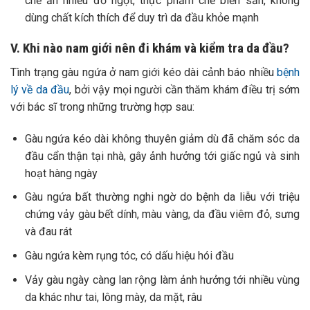
chế ăn nhiều đồ ngọt, thực phẩm chế biến sẵn, không
dùng chất kích thích để duy trì da đầu khỏe mạnh
V. Khi nào nam giới nên đi khám và kiểm tra da đầu?
Tình trạng gàu ngứa ở nam giới kéo dài cảnh báo nhiều
bệnh
lý về da đầu
, bởi vậy mọi người cần thăm khám điều trị sớm
với bác sĩ trong những trường hợp sau:
Gàu ngứa kéo dài không thuyên giảm dù đã chăm sóc da
đầu cẩn thận tại nhà, gây ảnh hưởng tới giấc ngủ và sinh
hoạt hàng ngày
Gàu ngứa bất thường nghi ngờ do bệnh da liễu với triệu
chứng vảy gàu bết dính, màu vàng, da đầu viêm đỏ, sưng
và đau rát
Gàu ngứa kèm rụng tóc, có dấu hiệu hói đầu
Vảy gàu ngày càng lan rộng làm ảnh hưởng tới nhiều vùng
da khác như tai, lông mày, da mặt, râu