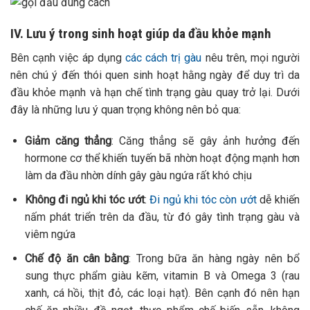
IV. Lưu ý trong sinh hoạt giúp da đầu khỏe mạnh
Bên cạnh việc áp dụng
các cách trị gàu
nêu trên, mọi người
nên chú ý đến thói quen sinh hoạt hằng ngày để duy trì da
đầu khỏe mạnh và hạn chế tình trạng gàu quay trở lại. Dưới
đây là những lưu ý quan trọng không nên bỏ qua:
Giảm căng thẳng
: Căng thẳng sẽ gây ảnh hưởng đến
hormone cơ thể khiến tuyến bã nhờn hoạt động mạnh hơn
làm da đầu nhờn dính gây gàu ngứa rất khó chịu
Không đi ngủ khi tóc ướt
:
Đi ngủ khi tóc còn ướt
dễ khiến
nấm phát triển trên da đầu, từ đó gây tình trạng gàu và
viêm ngứa
Chế độ ăn cân bằng
: Trong bữa ăn hàng ngày nên bổ
sung thực phẩm giàu kẽm, vitamin B và Omega 3 (rau
xanh, cá hồi, thịt đỏ, các loại hạt). Bên cạnh đó nên hạn