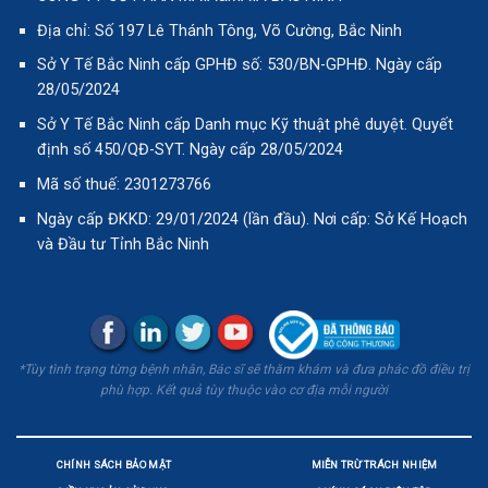
Địa chỉ: Số 197 Lê Thánh Tông, Võ Cường, Bắc Ninh
Sở Y Tế Bắc Ninh cấp GPHĐ số: 530/BN-GPHĐ. Ngày cấp
28/05/2024
Sở Y Tế Bắc Ninh cấp Danh mục Kỹ thuật phê duyệt. Quyết
định số 450/QĐ-SYT. Ngày cấp 28/05/2024
Mã số thuế: 2301273766
Ngày cấp ĐKKD: 29/01/2024 (lần đầu). Nơi cấp: Sở Kế Hoạch
và Đầu tư Tỉnh Bắc Ninh
*Tùy tình trạng từng bệnh nhân, Bác sĩ sẽ thăm khám và đưa phác đồ điều trị
phù hợp. Kết quả tùy thuộc vào cơ địa mỗi người
CHÍNH SÁCH BẢO MẬT
MIỄN TRỪ TRÁCH NHIỆM