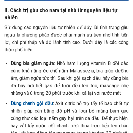
II. Cách trị gàu cho nam tại nhà từ nguyên liệu tự
nhiên
Sử dụng các nguyên liệu tự nhiên để đẩy lùi tình trạng gàu
ngứa là phương pháp được phái mạnh ưu tiên nhờ tính tiện
lợi, chi phí thấp và độ lành tính cao. Dưới đây là các công
thức phổ biến:
Dùng bia giảm ngứa:
Nhờ hàm lượng vitamin B dồi dào
cùng khả năng ức chế nấm Malassezia, bia giúp dưỡng
ẩm, giảm ngứa tức thì. Sau khi gội sạch đầu, hãy dùng bia
đã bay hơi hết gas để tưới đều lên tóc, massage nhẹ
nhàng và ủ trong 20 phút trước khi xả lại với nước mát
Dùng chanh gội đầu
:
Axit citric hỗ trợ tẩy tế bào chết tự
nhiên giúp cân bằng độ pH và loại bỏ mảng bám gàu
cũng như các loại nấm gây hại trên da đầu. Để thực hiện,
hãy vắt lấy nước cốt chanh tươi thoa trực tiếp lên chân