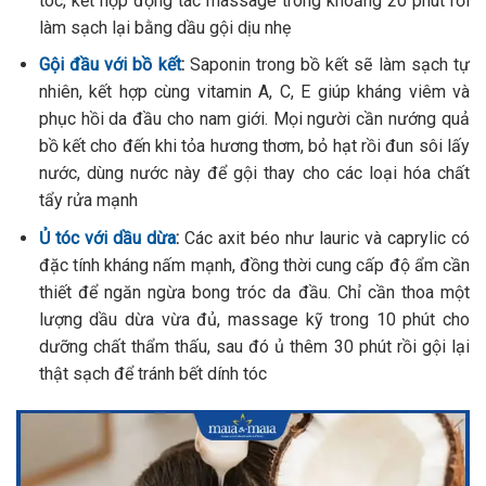
tóc, kết hợp động tác massage trong khoảng 20 phút rồi
làm sạch lại bằng dầu gội dịu nhẹ
Gội đầu với bồ kết
:
Saponin trong bồ kết sẽ làm sạch tự
nhiên, kết hợp cùng vitamin A, C, E giúp kháng viêm và
phục hồi da đầu cho nam giới. Mọi người cần nướng quả
bồ kết cho đến khi tỏa hương thơm, bỏ hạt rồi đun sôi lấy
nước, dùng nước này để gội thay cho các loại hóa chất
tẩy rửa mạnh
Ủ tóc với dầu dừa
:
Các axit béo như lauric và caprylic có
đặc tính kháng nấm mạnh, đồng thời cung cấp độ ẩm cần
thiết để ngăn ngừa bong tróc da đầu. Chỉ cần thoa một
lượng dầu dừa vừa đủ, massage kỹ trong 10 phút cho
dưỡng chất thẩm thấu, sau đó ủ thêm 30 phút rồi gội lại
thật sạch để tránh bết dính tóc