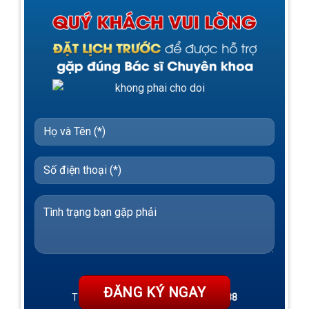
TƯ VẤN 24/7 HOTLINE:
032.845.1188