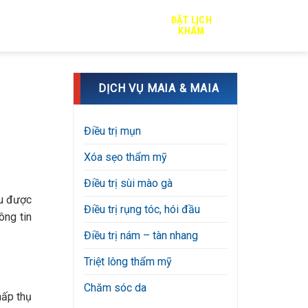
ĐẶT LỊCH
TRỊ SẸO
TIN TỨC
TUYỂN DỤNG
KHÁM
DỊCH VỤ MAIA & MAIA
Điều trị mụn
Xóa sẹo thẩm mỹ
Điều trị sùi mào gà
ưu được
Điều trị rụng tóc, hói đầu
ng tin
Điều trị nám – tàn nhang
Triệt lông thẩm mỹ
Chăm sóc da
hấp thụ