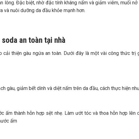
ân lông. Đặc biệt, nhờ đặc tính kháng nấm và giảm viêm, muối nở
gứa và nuôi dưỡng da đầu khỏe mạnh hơn.
g soda an toàn tại nhà
cải thiện gàu ngứa an toàn. Dưới đây là một vài công thức trị 
h gàu, giảm bết dính và diệt nấm trên da đầu, cách thực hiện như
ớc ấm thành hỗn hợp sệt nhẹ. Làm ướt tóc và thoa hỗn hợp lên 
 nước ấm