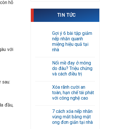
 còn hỗ
TIN TỨC
Gợi ý 6 bài tập giảm
nếp nhăn quanh
miệng hiệu quả tại
gàu với
nhà
Không
có
Nổi mề đay ở mông
bình
luận
do đâu? Triệu chứng
ở
và cách điều trị
Gợi
ý
Không
 sau:
6
có
bài
Xóa rãnh cười an
bình
tập
luận
toàn, hạn chế tái phát
giảm
ở
nếp
với công nghệ cao
Nổi
nhăn
mề
da đầu,
Không
quanh
đay
có
miệng
ở
7 cách xóa nếp nhăn
bình
hiệu
mông
luận
quả
vùng mắt bằng mật
do
ở
tại
đâu?
ong đơn giản tại nhà
Xóa
nhà
Triệu
rãnh
Không
chứng