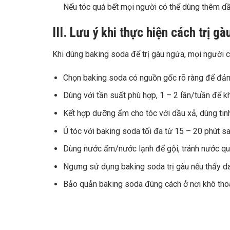
Nếu tóc quá bết mọi người có thể dùng thêm dầ
III. Lưu ý khi thực hiện cách trị 
Khi dùng baking soda để trị gàu ngứa, mọi người 
Chọn baking soda có nguồn gốc rõ ràng để đảm
Dùng với tần suất phù hợp, 1 – 2 lần/tuần để 
Kết hợp dưỡng ẩm cho tóc với dầu xả, dùng ti
Ủ tóc với baking soda tối đa từ 15 – 20 phút s
Dùng nước ấm/nước lạnh để gội, tránh nước qu
Ngưng sử dụng baking soda trị gàu nếu thấy d
Bảo quản baking soda đúng cách ở nơi khô thoá