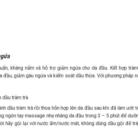
ngứa
uẩn, kháng nấm và hỗ trợ giảm ngứa cho da đầu. Kết hợp tràm
 da đầu, giảm gàu ngứa và kiểm soát dầu thừa. Với phương pháp n
h dầu tràm trà
nh dầu tràm trà rồi thoa hỗn hợp lên da đầu sau khi đã làm ướt t
ùng ngón tay massage nhẹ nhàng da đầu trong 3 – 5 phút để dưỡ
ười hãy gội lại với nước ấm/nước mát, không dùng dầu gội để tr