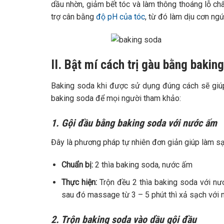
dầu nhờn, giảm bết tóc và làm thông thoáng lỗ ch
trợ cân bằng
độ pH của tóc
, từ đó làm dịu cơn n
II. Bật mí cách trị gàu bằng bakin
Baking soda khi được sử dụng đúng cách sẽ giúp 
baking soda để mọi người tham khảo:
1. Gội đầu bằng baking soda với nước ấm
Đây là phương pháp tự nhiên đơn giản giúp làm sạc
Chuẩn bị:
2 thìa baking soda, nước ấm
Thực hiện:
Trộn đều 2 thìa baking soda với nư
sau đó massage từ 3 – 5 phút thì xả sạch với
2. Trộn baking soda vào dầu gội đầu