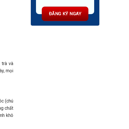
 trà và
ày, mọi
óc (chú
ng chất
ánh khô