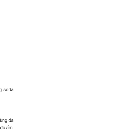
ng soda
vùng da
ước ấm.