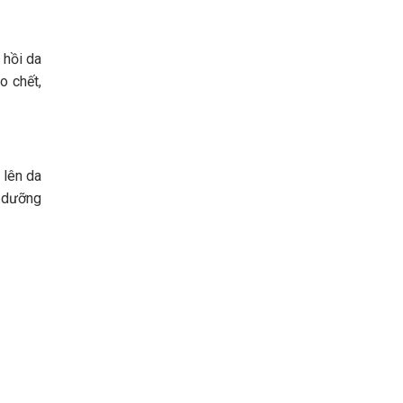
 hồi da
o chết,
 lên da
ể dưỡng