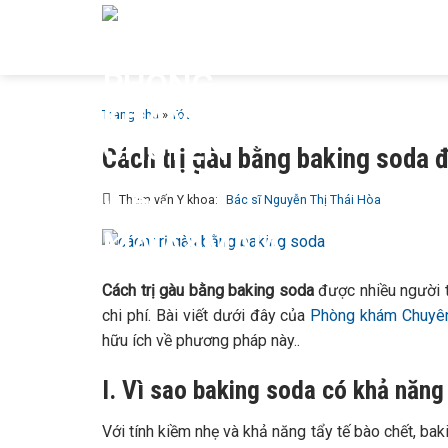
Bỏ
GIỚI T
qua
MAIA &
nội
dung
Trang chủ
»
Tóc
Cách trị gàu bằng baking soda 
Tham vấn Y khoa:
Bác sĩ Nguyễn Thị Thái Hòa
Cách trị gàu bằng baking soda
được nhiều người t
chi phí. Bài viết dưới đây của
Phòng khám Chuyên
hữu ích về phương pháp này..
I. Vì sao baking soda có khả năn
Với tính kiềm nhẹ và khả năng tẩy tế bào chết, ba