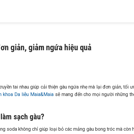
HIỆU
KHÁM BỆNH
TRỊ MỤN
TRỊ RỤNG TÓC
TRỊ NÁM
 MAIA
DA LIỄU
TRỨNG CÁ
HÓI ĐẦU
TÀN NHANG
đơn giản, giảm ngứa hiệu quả
ruyền tai nhau giúp cải thiện gàu ngứa nhẹ mà lại đơn giản, tối 
 khoa Da liễu Maia&Maia
sẽ mang đến cho mọi người những thô
g làm sạch gàu?
king soda không chỉ giúp loại bỏ các mảng gàu bong tróc mà còn 