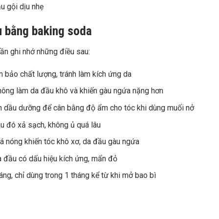
u gội dịu nhẹ
gàu bằng baking soda
cần ghi nhớ những điều sau:
 bảo chất lượng, tránh làm kích ứng da
không làm da đầu khô và khiến gàu ngứa nặng hơn
nh dầu dưỡng để cân bằng độ ẩm cho tóc khi dùng muối nở
au đó xả sạch, không ủ quá lâu
á nóng khiến tóc khô xơ, da đầu gàu ngứa
a đầu có dấu hiệu kích ứng, mẩn đỏ
ng, chỉ dùng trong 1 tháng kể từ khi mở bao bì